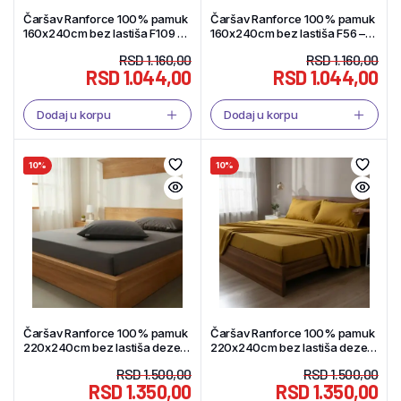
Čaršav Ranforce 100% pamuk
Čaršav Ranforce 100% pamuk
160x240cm bez lastiša F109 –
160x240cm bez lastiša F56 –
Tekstil Shop
Tekstil Shop
RSD
1.160,00
RSD
1.160,00
RSD
1.044,00
RSD
1.044,00
Dodaj u korpu
Dodaj u korpu
10%
10%
Čaršav Ranforce 100% pamuk
Čaršav Ranforce 100% pamuk
220x240cm bez lastiša dezen
220x240cm bez lastiša dezen
F56 – Tekstil Shop
F16 – Tekstil Shop
RSD
1.500,00
RSD
1.500,00
RSD
1.350,00
RSD
1.350,00