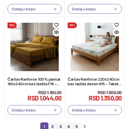
Dodaj u korpu
Dodaj u korpu
10%
10%
Čaršav Ranforce 100% pamuk
Čaršav Ranforce 220x240cm
160x240cm bez lastiša F16 –
bez lastiša dezen A15 – Tekstil
Tekstil Shop
Shop
RSD
1.160,00
RSD
1.500,00
RSD
1.044,00
RSD
1.350,00
Dodaj u korpu
Dodaj u korpu
1
2
3
4
5