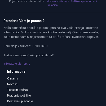
Prijavom se slažete sa našim
Uslovima korišćenja i Politikom privatnosti i
kolačića.
Potrebna Vam je pomoć ?
Naša korisnička podrška je dostupna za sva vaša pitanja i dodatne
informacije. Molimo vas da nas kontaktirate isključivo putem emaila,
kako bismo vam u najkraćem roku pružili tačan i kvalitetan odgovor.
Ponedeljak-Subota: 08:00-16:00
Treba vam pomoć oko porudžbine?
info@tekstilshop.rs
Informacije
O nama
Novosti
Tekstilni rečnik
Praćenje pošiljke
Dostava i plaćanje