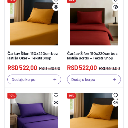
Čaršav Šifon 150x220cm bez
Čaršav Šifon 150x220cm bez
lastiša Oker – Tekstil Shop
lastiša Bordo – Tekstil Shop
RSD
522,00
RSD
522,00
RSD
580,00
RSD
580,00
Dodaj u korpu
Dodaj u korpu
10%
10%