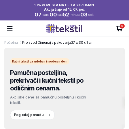
10% POPUSTA NA CEO ASORTIMAN.
Akcija traje od 15. 07. još:
07
00
52
03
dana
sati
minuta
sek.
0
Početna
Proizvod Dimenzija pakovanja
27 x 30 x 1 cm
Kućni tekstil za udoban i moderan dom
Pamučna posteljina,
prekrivači i kućni tekstil po
odličnim cenama.
Akcijske cene za pamučnu posteljinu i kućni
tekstil.
Pogledaj ponudu