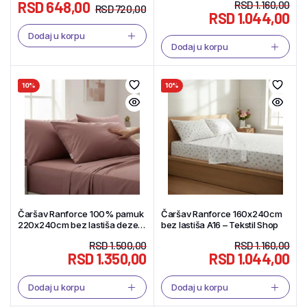
RSD
648,00
RSD
1.160,00
RSD
720,00
RSD
1.044,00
Dodaj u korpu
Dodaj u korpu
10%
10%
Čaršav Ranforce 100% pamuk
Čaršav Ranforce 160x240cm
220x240cm bez lastiša dezen
bez lastiša A16 – Tekstil Shop
F41 – Tekstil Shop
RSD
1.500,00
RSD
1.160,00
RSD
1.350,00
RSD
1.044,00
Dodaj u korpu
Dodaj u korpu