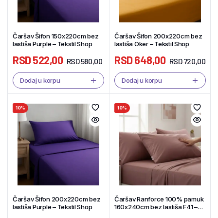
Čaršav Šifon 150x220cm bez
Čaršav Šifon 200x220cm bez
lastiša Purple – Tekstil Shop
lastiša Oker – Tekstil Shop
RSD
522,00
RSD
648,00
RSD
580,00
RSD
720,00
Dodaj u korpu
Dodaj u korpu
10%
10%
Čaršav Šifon 200x220cm bez
Čaršav Ranforce 100% pamuk
lastiša Purple – Tekstil Shop
160x240cm bez lastiša F41 –
Tekstil Shop