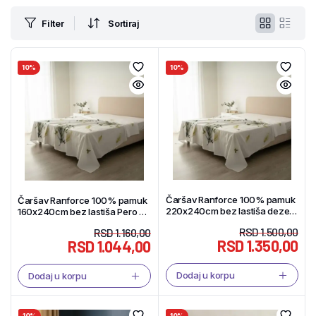
Filter
Sortiraj
10%
10%
Čaršav Ranforce 100% pamuk
Čaršav Ranforce 100% pamuk
220x240cm bez lastiša dezen
160x240cm bez lastiša Pero –
Pero – Tekstil Shop
Tekstil Shop
RSD
1.500,00
RSD
1.160,00
RSD
1.350,00
RSD
1.044,00
Dodaj u korpu
Dodaj u korpu
10%
10%