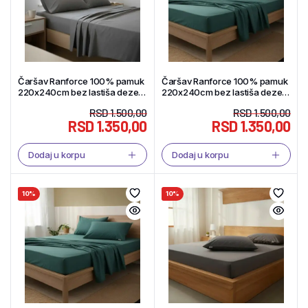
Čaršav Ranforce 100% pamuk
Čaršav Ranforce 100% pamuk
220x240cm bez lastiša dezen
220x240cm bez lastiša dezen
F52 – Tekstil Shop
F109 – Tekstil Shop
RSD
1.500,00
RSD
1.500,00
RSD
1.350,00
RSD
1.350,00
Dodaj u korpu
Dodaj u korpu
10%
10%