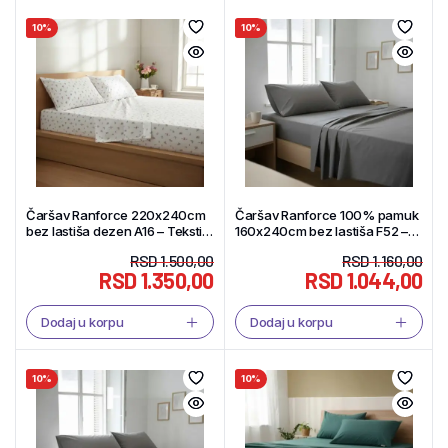
10%
10%
Čaršav Ranforce 220x240cm
Čaršav Ranforce 100% pamuk
bez lastiša dezen A16 – Tekstil
160x240cm bez lastiša F52 –
Shop
Tekstil Shop
RSD
1.500,00
RSD
1.160,00
RSD
1.350,00
RSD
1.044,00
Dodaj u korpu
Dodaj u korpu
10%
10%