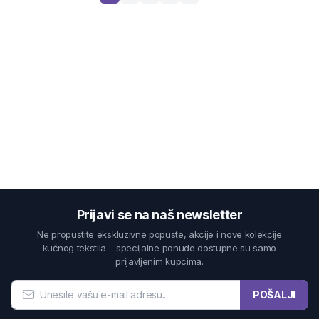
Prijavi se na naš newsletter
Ne propustite ekskluzivne popuste, akcije i nove kolekcije
kućnog tekstila – specijalne ponude dostupne su samo
prijavljenim kupcima.
POŠALJI