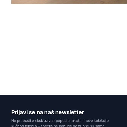
Prijavi se na naš newsletter
Ne propustite ekskluzivne popuste, akcije i nove kolekcije
kućnog tekstila – specijalne ponude dostupne su samo