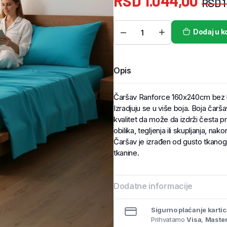
RSD
1.044,00
RSD
1
Dodaj u k
Opis
Čaršav Ranforce 160x240cm bez 
Izradjuju se u više boja. Boja čarša
kvalitet da može da izdrži česta pr
obilika, tegljenja ili skupljanja, nakon
Čaršav je izrađen od gusto tkanog 
tkanine.
Dodatne informacije
Sigurno plaćanje karti
Prihvatamo
Visa
,
Maste