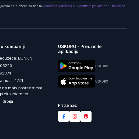
ijavom se slažete sa našim
Uslovima korišćenja i Politikom privatnosti i kolačića.
 o kompaniji
USKORO - Preuzmite
aplikaciju
reduzeća: DONKIN
5605220
USKORO
492874
latnosti: 4791
USKORO
a na malo posredstvom
i preko interneta
, Srbija
Pratite nas: