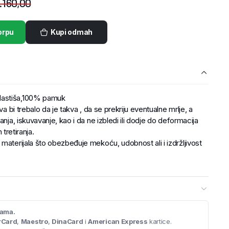
.160,00
orpu
Kupi odmah
lastiša,100% pamuk
va bi trebalo da je takva , da se prekriju eventualne mrlje, a
anja, iskuvavanje, kao i da ne izbledi ili dodje do deformacija
 tretiranja.
materijala što obezbeđuje mekoću, udobnost ali i izdržljivost
cama.
rCard
,
Maestro
,
DinaCard
i
American Express
kartice.