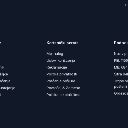
Pr
e
Korisnički servis
Podaci
Moj nalog
Naziv p
Uslovi korišćenja
PIB: 11
nik
Reklamacije
MB: 68
iljke
Politika privatnosti
Šifra de
aćanje
Praćenje pošiljke
Trgovin
pošte il
ustajanje
Povraćaj & Zamena
Grdelica
i
Politika o kolačićima