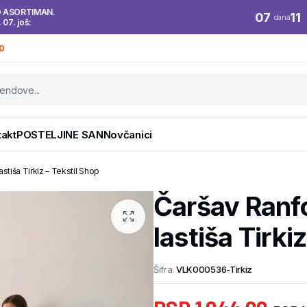
O ASORTIMAN.
07
11
dana
. 07. još:
0
takt
POSTELJINE SAN
Novčanici
tiša Tirkiz – Tekstil Shop
Čaršav Ranf
lastiša Tirki
Šifra:
VLK000536-Tirkiz