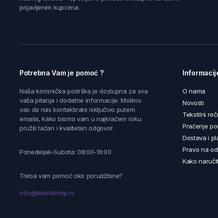
prijavljenim kupcima.
Potrebna Vam je pomoć ?
Informacij
Naša korisnička podrška je dostupna za sva
O nama
vaša pitanja i dodatne informacije. Molimo
Novosti
vas da nas kontaktirate isključivo putem
Tekstilni reč
emaila, kako bismo vam u najkraćem roku
Praćenje poš
pružili tačan i kvalitetan odgovor.
Dostava i pl
Pravo na od
Ponedeljak-Subota: 08:00-16:00
Kako naručit
Treba vam pomoć oko porudžbine?
info@tekstilshop.rs