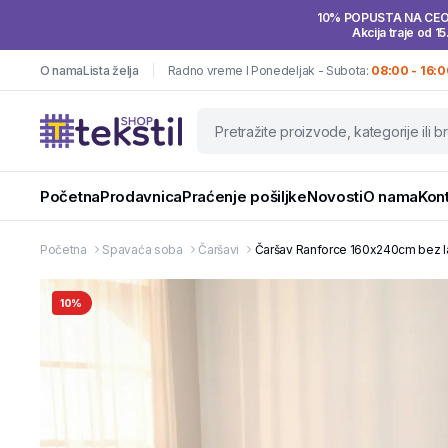
10% POPUSTA NA CE
Akcija traje od 15
O nama
Lista želja
Radno vreme I Ponedeljak - Subota:
08:00 - 16:0
Početna
Prodavnica
Praćenje pošiljke
Novosti
O nama
Kon
Početna
Spavaća soba
Čaršavi
Čaršav Ranforce 160x240cm bez las
10%