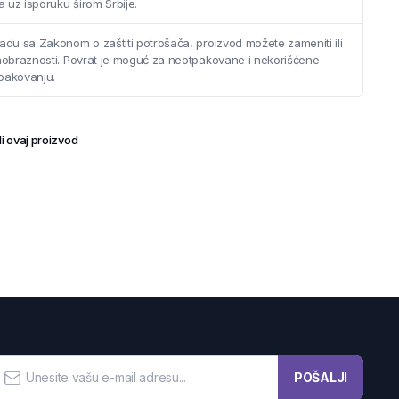
 uz isporuku širom Srbije.
adu sa Zakonom o zaštiti potrošača, proizvod možete zameniti ili
saobraznosti. Povrat je moguć za neotpakovane i nekorišćene
pakovanju.
i ovaj proizvod
POŠALJI