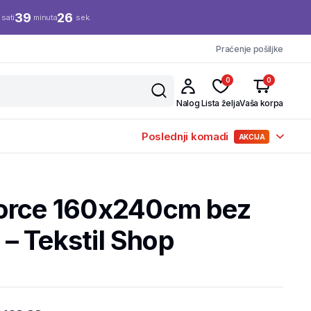
39
25
sati
minuta
sek.
Praćenje pošiljke
0
0
Nalog
Lista želja
Vaša korpa
Poslednji komadi
AKCIJA
orce 160x240cm bez
z – Tekstil Shop