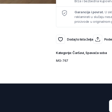
Brza i bezbedna kupovina
Garancija i povrat.
U skl
reklamirati u slučaju ne
proizvode u originalnom 
Dodaj to lista želja
Podel
Kategorije:
Čaršavi
,
Spavaća soba
MG-767