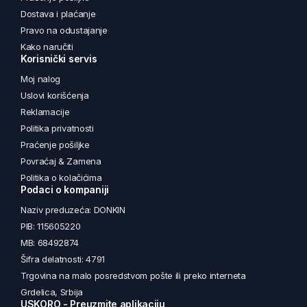
Dostava i plaćanje
Pravo na odustajanje
Kako naručiti
Korisnički servis
Moj nalog
Uslovi korišćenja
Reklamacije
Politika privatnosti
Praćenje pošiljke
Povraćaj & Zamena
Politika o kolačićima
Podaci o kompaniji
Naziv preduzeća: DONKIN
PIB: 115605220
MB: 68492874
Šifra delatnosti: 4791
Trgovina na malo posredstvom pošte ili preko interneta
Grdelica, Srbija
USKORO - Preuzmite aplikaciju