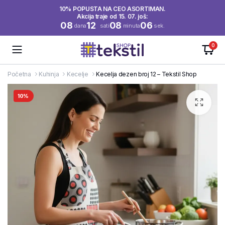
10% POPUSTA NA CEO ASORTIMAN.
Akcija traje od 15. 07. još:
08
12
08
06
dana
sati
minuta
sek.
0
Početna
Kuhinja
Kecelje
Kecelja dezen broj 12 – Tekstil Shop
10%