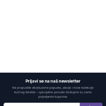
Prijavi se na naš newsletter
Ne propustite ekskluzivne popuste, akcije i nove kolekcije
kućnog tekstila – specijalne ponude dostupne su samo
prijavljenim kupcima.