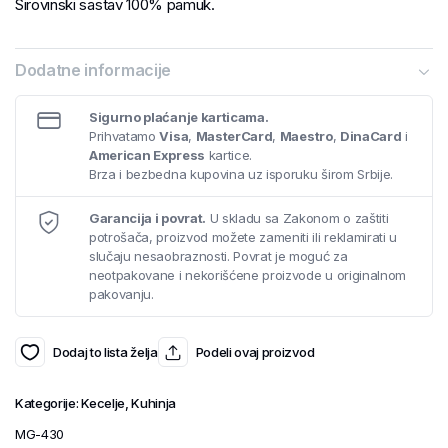
Sirovinski sastav 100% pamuk.
Dodatne informacije
Sigurno plaćanje karticama.
Prihvatamo
Visa
,
MasterCard
,
Maestro
,
DinaCard
i
American Express
kartice.
Brza i bezbedna kupovina uz isporuku širom Srbije.
Garancija i povrat.
U skladu sa Zakonom o zaštiti
potrošača, proizvod možete zameniti ili reklamirati u
slučaju nesaobraznosti. Povrat je moguć za
neotpakovane i nekorišćene proizvode u originalnom
pakovanju.
Dodaj to lista želja
Podeli ovaj proizvod
Kategorije:
Kecelje
,
Kuhinja
MG-430