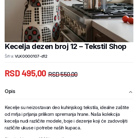
Kecelja dezen broj 12 – Tekstil Shop
Šifra:
VLK0000107-d12
RSD
495,00
RSD
550,00
Opis
Kecelje su neizostavan deo kuhinjskog tekstila, idealne zaštite
od mrlja i prljanja prilikom spremanja hrane. Naša kolekcija
kecelja nudi različite modele, boje i dezenje koji će zadovoljiti
različite ukuse i potrebe naših kupaca.