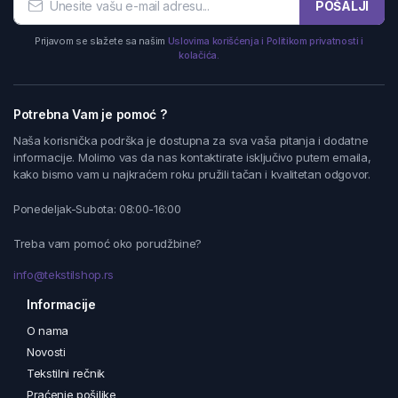
POŠALJI
Prijavom se slažete sa našim
Uslovima korišćenja i Politikom privatnosti i
kolačića.
Potrebna Vam je pomoć ?
Naša korisnička podrška je dostupna za sva vaša pitanja i dodatne
informacije. Molimo vas da nas kontaktirate isključivo putem emaila,
kako bismo vam u najkraćem roku pružili tačan i kvalitetan odgovor.
Ponedeljak-Subota: 08:00-16:00
Treba vam pomoć oko porudžbine?
info@tekstilshop.rs
Informacije
O nama
Novosti
Tekstilni rečnik
Praćenje pošiljke