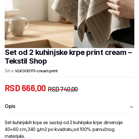
Set od 2 kuhinjske krpe print cream –
Tekstil Shop
Šifra:
VLK000111-cream print
RSD
666,00
RSD
740,00
Opis
Set kuhinjskih krpa se sastoji od 2 kuhinjske krpe dimenzije
40×60 cm,340 g/m2 po kvadratu,od 100% pamučnog
materijala.