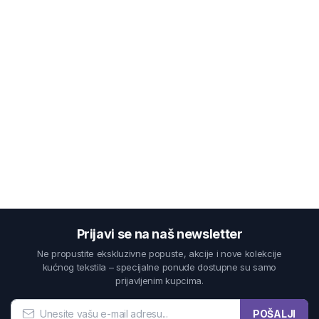
Prijavi se na naš newsletter
Ne propustite ekskluzivne popuste, akcije i nove kolekcije
kućnog tekstila – specijalne ponude dostupne su samo
prijavljenim kupcima.
POŠALJI