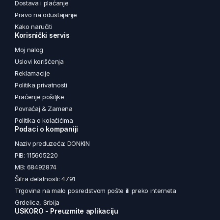
Dostava i plaćanje
Pravo na odustajanje
Kako naručiti
Korisnički servis
Moj nalog
Uslovi korišćenja
Reklamacije
Politika privatnosti
Praćenje pošiljke
Povraćaj & Zamena
Politika o kolačićima
Podaci o kompaniji
Naziv preduzeća: DONKIN
PIB: 115605220
MB: 68492874
Šifra delatnosti: 4791
Trgovina na malo posredstvom pošte ili preko interneta
Grdelica, Srbija
USKORO - Preuzmite aplikaciju