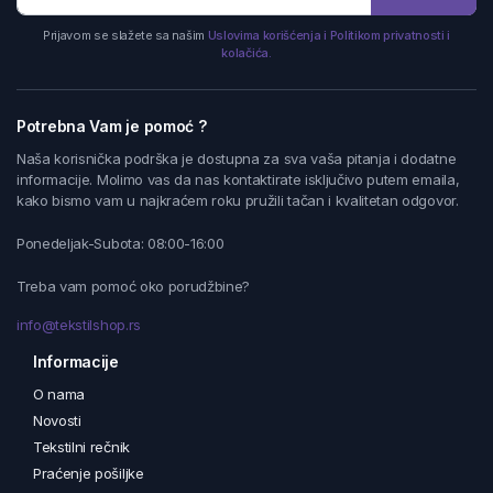
Prijavom se slažete sa našim
Uslovima korišćenja i Politikom privatnosti i
kolačića.
Potrebna Vam je pomoć ?
Naša korisnička podrška je dostupna za sva vaša pitanja i dodatne
informacije. Molimo vas da nas kontaktirate isključivo putem emaila,
kako bismo vam u najkraćem roku pružili tačan i kvalitetan odgovor.
Ponedeljak-Subota: 08:00-16:00
Treba vam pomoć oko porudžbine?
info@tekstilshop.rs
Informacije
O nama
Novosti
Tekstilni rečnik
Praćenje pošiljke