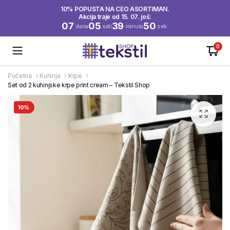
10% POPUSTA NA CEO ASORTIMAN.
Akcija traje od 15. 07. još:
07
05
39
49
dana
sati
minuta
sek.
0
Početna
Kuhinja
Krpe
Set od 2 kuhinjske krpe print cream – Tekstil Shop
10%