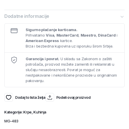
Dodatne informacije
Sigurno plaćanje karticama.
Prihvatamo
Visa
,
MasterCard
,
Maestro
,
DinaCard
i
American Express
kartice.
Brza i bezbedna kupovina uz isporuku širom Srbije.
Garancija i povrat.
U skladu sa Zakonom o zaštiti
potrošača, proizvod možete zameniti ili reklamirati u
slučaju nesaobraznosti. Povrat je moguć za
neotpakovane i nekorišćene proizvode u originalnom
pakovanju.
Dodaj to lista želja
Podeli ovaj proizvod
Kategorije:
Krpe
,
Kuhinja
MG-483