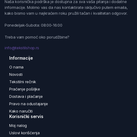
Naša korisnička podrška je dostupna za sva vaša pitanja i dodatne
informacije. Molimo vas da nas kontaktirate isključivo putem emaila,
kako bismo vam u najkraćem roku pružili tačan i kvalitetan odgovor.
Ponedeljak-Subota: 08:00-16:00
Treba vam pomoć oko porudžbine?
info@tekstilshop.rs
Informacije
O nama
Novosti
Tekstilni rečnik
Praćenje pošiljke
Dostava i plaćanje
Pravo na odustajanje
Kako naručiti
Korisnički servis
Moj nalog
Uslovi korišćenja