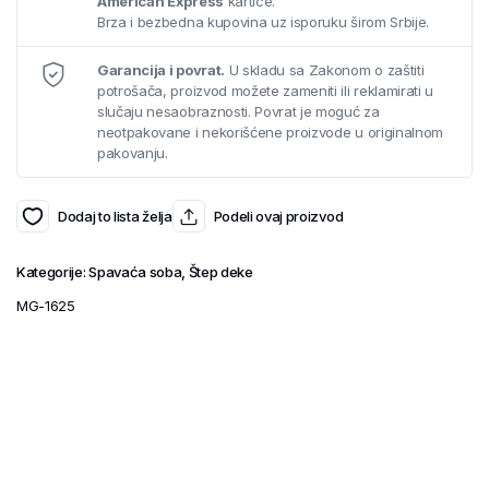
American Express
kartice.
Brza i bezbedna kupovina uz isporuku širom Srbije.
Garancija i povrat.
U skladu sa Zakonom o zaštiti
potrošača, proizvod možete zameniti ili reklamirati u
slučaju nesaobraznosti. Povrat je moguć za
neotpakovane i nekorišćene proizvode u originalnom
pakovanju.
Dodaj to lista želja
Podeli ovaj proizvod
Kategorije:
Spavaća soba
,
Štep deke
MG-1625