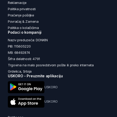
Reklamacije
Politika privatnosti
Praćenje pošiljke
Povraćaj & Zamena
Politika o kolačićima
Podaci o kompaniji
Naziv preduzeća: DONKIN
PIB: 115605220
MB: 68492874
Šifra delatnosti: 4791
Trgovina na malo posredstvom pošte ili preko interneta
Grdelica, Srbija
USKORO - Preuzmite aplikaciju
USKORO
USKORO