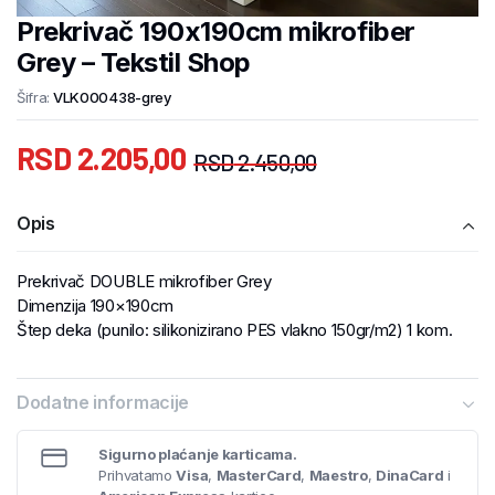
Prekrivač 190x190cm mikrofiber
Grey – Tekstil Shop
Šifra:
VLK000438-grey
RSD
2.205,00
RSD
2.450,00
Opis
Prekrivač DOUBLE mikrofiber Grey
Dimenzija 190×190cm
Štep deka (punilo: silikonizirano PES vlakno 150gr/m2) 1 kom.
Dodatne informacije
Sigurno plaćanje karticama.
Prihvatamo
Visa
,
MasterCard
,
Maestro
,
DinaCard
i