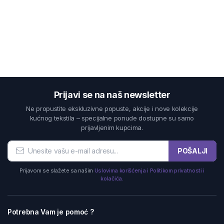
Prijavi se na naš newsletter
Ne propustite ekskluzivne popuste, akcije i nove kolekcije
kućnog tekstila – specijalne ponude dostupne su samo
prijavljenim kupcima.
POŠALJI
Prijavom se slažete sa našim
Uslovima korišćenja i Politikom privatnosti i
kolačića.
Potrebna Vam je pomoć ?