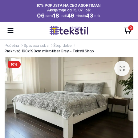
10% POPUSTA NA CEO ASORTIMAN.
Akcija traje od 15. 07. još:
06
18
49
42
dana
sati
minuta
sek.
0
Početna
Spavaća soba
Štep deke
Prekrivač 190x190cm mikrofiber Grey – Tekstil Shop
10%