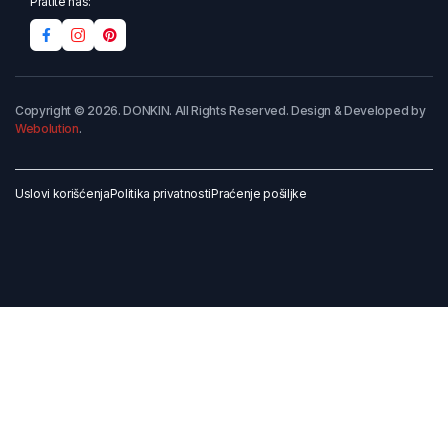
Pratite nas:
Copyright © 2026. DONKIN. All Rights Reserved. Design & Developed by
Webolution
.
Uslovi korišćenja
Politika privatnosti
Praćenje pošiljke
Dodaj u korpu
Kupi odmah