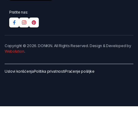
Pratite nas:
Copyright © 2026. DONKIN. All Rights Reserved. Design & Developed by
Webolution
.
Uslovi korišćenja
Politika privatnosti
Praćenje pošiljke
Dodaj u korpu
Kupi odmah