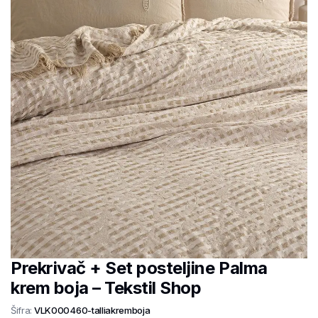
Prekrivač + Set posteljine Palma
krem boja – Tekstil Shop
Šifra:
VLK000460-talliakremboja