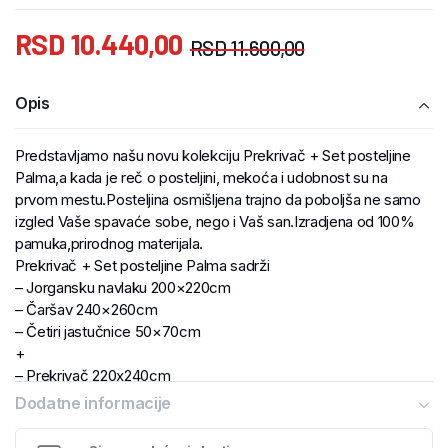
RSD
10.440,00
RSD
11.600,00
Opis
Predstavljamo našu novu kolekciju Prekrivač + Set posteljine
Palma,a kada je reč o posteljini, mekoća i udobnost su na
prvom mestu.Posteljina osmišljena trajno da poboljša ne samo
izgled Vaše spavaće sobe, nego i Vaš san.Izradjena od 100%
pamuka,prirodnog materijala.
Prekrivač + Set posteljine Palma sadrži
– Jorgansku navlaku 200×220cm
– Čaršav 240×260cm
– Četiri jastučnice 50×70cm
+
– Prekrivač 220x240cm
Dodatne informacije