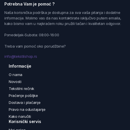
Potrebna Vam je pomoć ?
Naša korisnička podrška je dostupna za sva vaša pitanja i dodatne
informacije. Molimo vas da nas kontaktirate isključivo putem emaila,
kako bismo vam u najkraćem roku pružili tačan i kvalitetan odgovor.
Ponedeljak-Subota: 08:00-16:00
Treba vam pomoć oko porudžbine?
info@tekstilshop.rs
Informacije
O nama
Novosti
Tekstilni rečnik
Praćenje pošiljke
Dostava i plaćanje
Pravo na odustajanje
Kako naručiti
Korisnički servis