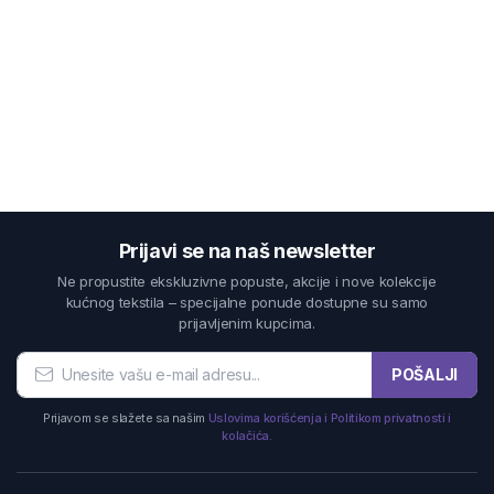
Prijavi se na naš newsletter
Ne propustite ekskluzivne popuste, akcije i nove kolekcije
kućnog tekstila – specijalne ponude dostupne su samo
prijavljenim kupcima.
POŠALJI
Prijavom se slažete sa našim
Uslovima korišćenja i Politikom privatnosti i
kolačića.