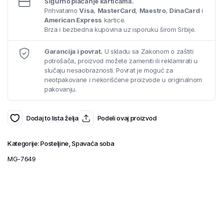
Sigurno plaćanje karticama.
Prihvatamo
Visa
,
MasterCard
,
Maestro
,
DinaCard
i
American Express
kartice.
Brza i bezbedna kupovina uz isporuku širom Srbije.
Garancija i povrat.
U skladu sa Zakonom o zaštiti
potrošača, proizvod možete zameniti ili reklamirati u
slučaju nesaobraznosti. Povrat je moguć za
neotpakovane i nekorišćene proizvode u originalnom
pakovanju.
Dodaj to lista želja
Podeli ovaj proizvod
Kategorije:
Posteljine
,
Spavaća soba
MG-7649