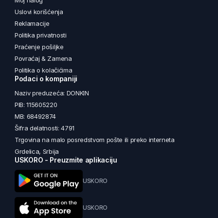
Moj nalog
Uslovi korišćenja
Reklamacije
Politika privatnosti
Praćenje pošiljke
Povraćaj & Zamena
Politika o kolačićima
Podaci o kompaniji
Naziv preduzeća: DONKIN
PIB: 115605220
MB: 68492874
Šifra delatnosti: 4791
Trgovina na malo posredstvom pošte ili preko interneta
Grdelica, Srbija
USKORO - Preuzmite aplikaciju
USKORO
USKORO