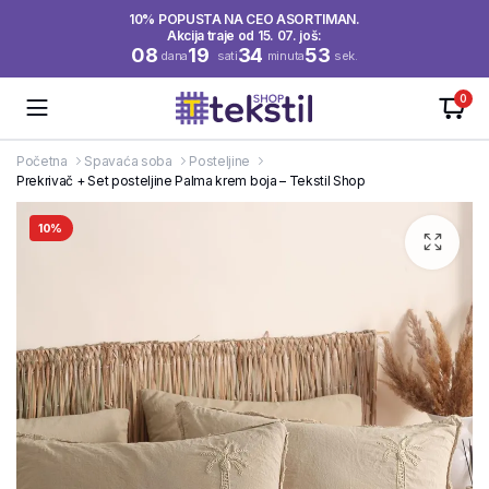
10% POPUSTA NA CEO ASORTIMAN.
Akcija traje od 15. 07. još:
08
19
34
53
dana
sati
minuta
sek.
0
Početna
Spavaća soba
Posteljine
Prekrivač + Set posteljine Palma krem boja – Tekstil Shop
10%