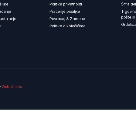
iljke
Politika privatnosti
Šifra de
aćanje
Praćenje pošiljke
Trgovin
pošte il
ustajanje
Povraćaj & Zamena
Grdelica
i
Politika o kolačićima
y
Webolution
.