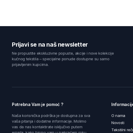
Prijavi se na naš newsletter
Ne propustite ekskluzivne popuste, akcije i nove kolekcije
kućnog tekstila – specijalne ponude dostupne su samo
prijavljenim kupcima.
Potrebna Vam je pomoć ?
Informacij
Naša korisnička podrška je dostupna za sva
O nama
vaša pitanja i dodatne informacije. Molimo
Novosti
vas da nas kontaktirate isključivo putem
Tekstilni reč
emaila, kako bismo vam u najkraćem roku