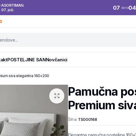
O ASORTIMAN.
07
04
dana
. 07. još:
0
takt
POSTELJINE SAN
Novčanici
mium siva elegantna 160×200
Pamučna pos
Premium siv
Šifra:
TS000168
Elegantna pamučna posteljina 160