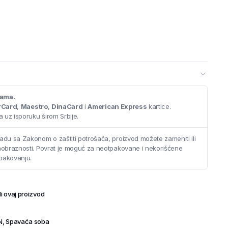
cama.
rCard
,
Maestro
,
DinaCard
i
American Express
kartice.
 uz isporuku širom Srbije.
adu sa Zakonom o zaštiti potrošača, proizvod možete zameniti ili
saobraznosti. Povrat je moguć za neotpakovane i nekorišćene
pakovanju.
i ovaj proizvod
N
,
Spavaća soba