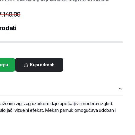
7.140,00
rodati
orpu
Kupi odmah
aženim zig-zag uzorkom daje upečatljiv i moderan izgled.
 malo jači vizuelni efekat. Mekan pamuk omogućava udoban i