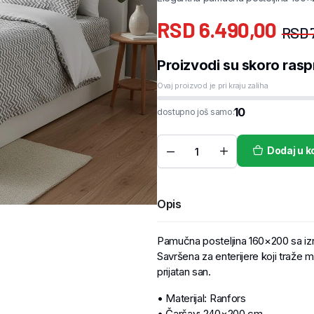
RSD
6.490,00
RSD
Proizvodi su skoro rasp
Ovaj proizvod je pri kraju zaliha
10
dostupno još samo:
Dodaj u k
Opis
Pamučna posteljina 160×200 sa izr
Savršena za enterijere koji traže
prijatan san.
• Materijal: Ranfors
• Čaršav: 240×200 cm