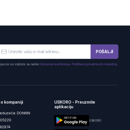
POŠALJI
ijavom se slažete sa našim
Uslovima korišćenja i Politikom privatnosti i kolačića.
 o kompaniji
USKORO - Preuzmite
aplikaciju
reduzeća: DONKIN
5605220
USKORO
492874