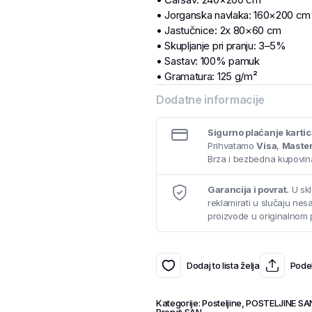
• Jorganska navlaka: 160×200 cm
• Jastučnice: 2x 80×60 cm
• Skupljanje pri pranju: 3–5%
• Sastav: 100% pamuk
• Gramatura: 125 g/m²
Dodatne informacije
Sigurno plaćanje karti
Prihvatamo
Visa
,
Maste
Brza i bezbedna kupovina
Garancija i povrat.
U skl
reklamirati u slučaju ne
proizvode u originalnom 
Dodaj to lista želja
Podel
Kategorije:
Posteljine
,
POSTELJINE SA