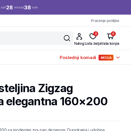
28
38
sati
minuta
sek.
Praćenje pošiljke
0
0
Nalog
Lista želja
Vaša korpa
Poslednji komadi
AKCIJA
teljina Zigzag
a elegantna 160×200
×200 sa modernim zig-zag dezenom. Dugotrajna i udobna.