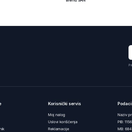
Brend:
SAN
Pr
e
Korisnički servis
Podaci
Moj nalog
Naziv p
Uslovi korišćenja
PIB: 11
nik
Reklamacije
MB: 68