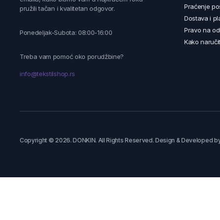
Praćenje poš
pružili tačan i kvalitetan odgovor.
Dostava i pl
Pravo na od
Ponedeljak-Subota: 08:00-16:00
Kako naručit
Treba vam pomoć oko porudžbine?
info@tekstilshop.rs
Copyright © 2026. DONKIN. All Rights Reserved. Design & Developed b