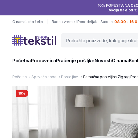
10% POPUSTA NA CE
Akcija traje od 15
O nama
Lista želja
Radno vreme I Ponedeljak - Subota:
08:00 - 16:0
Početna
Prodavnica
Praćenje pošiljke
Novosti
O nama
Kon
Početna
Spavaća soba
Posteljine
Pamučna posteljina Zigzag Pre
10%