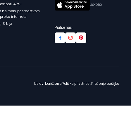
latnosti: 4791
USKORO
a na malo posredstvom
i preko interneta
, Srbija
Pratite nas:
Uslovi korišćenja
Politika privatnosti
Praćenje pošiljke