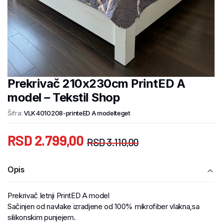
Prekrivač 210x230cm PrintED A
model – Tekstil Shop
Šifra:
VLK4010208-printeED A modelteget
RSD
2.799,00
RSD
3.110,00
Opis
Prekrivač letnji PrintED A model
Sačinjen od navlake izradjene od 100% mikrofiber vlakna,sa
silikonskim punjejem.