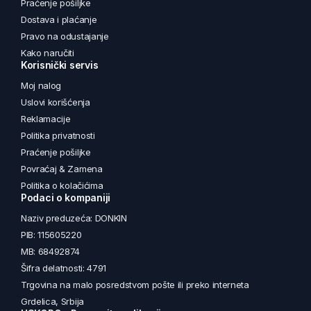
Praćenje pošiljke
Dostava i plaćanje
Pravo na odustajanje
Kako naručiti
Korisnički servis
Moj nalog
Uslovi korišćenja
Reklamacije
Politika privatnosti
Praćenje pošiljke
Povraćaj & Zamena
Politika o kolačićima
Podaci o kompaniji
Naziv preduzeća: DONKIN
PIB: 115605220
MB: 68492874
Šifra delatnosti: 4791
Trgovina na malo posredstvom pošte ili preko interneta
Grdelica, Srbija