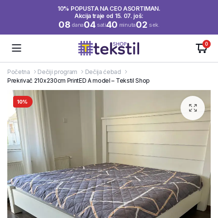
10% POPUSTA NA CEO ASORTIMAN.
Akcija traje od 15. 07. još:
08
04
40
02
dana
sati
minuta
sek.
0
Početna
Dečiji program
Dečija ćebad
Prekrivač 210x230cm PrintED A model – Tekstil Shop
10%