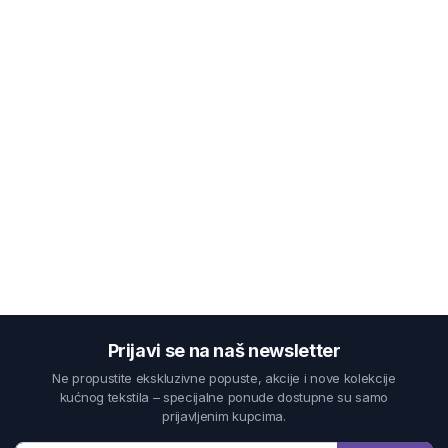
Prijavi se na naš newsletter
Ne propustite ekskluzivne popuste, akcije i nove kolekcije
kućnog tekstila – specijalne ponude dostupne su samo
prijavljenim kupcima.