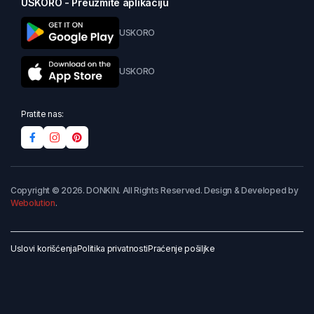
USKORO - Preuzmite aplikaciju
USKORO
USKORO
Pratite nas:
Copyright © 2026. DONKIN. All Rights Reserved. Design & Developed by
Webolution
.
Uslovi korišćenja
Politika privatnosti
Praćenje pošiljke
Dodaj u korpu
Kupi odmah