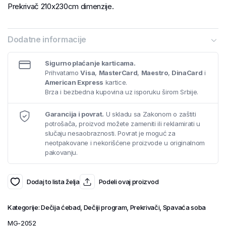
Prekrivač 210x230cm dimenzije.
Dodatne informacije
Sigurno plaćanje karticama.
Prihvatamo
Visa
,
MasterCard
,
Maestro
,
DinaCard
i
American Express
kartice.
Brza i bezbedna kupovina uz isporuku širom Srbije.
Garancija i povrat.
U skladu sa Zakonom o zaštiti
potrošača, proizvod možete zameniti ili reklamirati u
slučaju nesaobraznosti. Povrat je moguć za
neotpakovane i nekorišćene proizvode u originalnom
pakovanju.
Dodaj to lista želja
Podeli ovaj proizvod
Kategorije:
Dečija ćebad
,
Dečiji program
,
Prekrivači
,
Spavaća soba
MG-2052