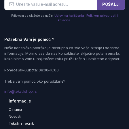
POŠALJI
Prijavom se slažete sa našim
Uslovima korišćenja i Politikom privatnosti i
kolačića.
Potrebna Vam je pomoć ?
Naša korisnička podrška je dostupna za sva vaša pitanja i dodatne
informacije. Molimo vas da nas kontaktirate isključivo putem emaila,
kako bismo vam u najkraćem roku pružili tačan i kvalitetan odgovor.
Ponedeljak-Subota: 08:00-16:00
Treba vam pomoć oko porudžbine?
info@tekstilshop.rs
Informacije
O nama
Novosti
Tekstilni rečnik