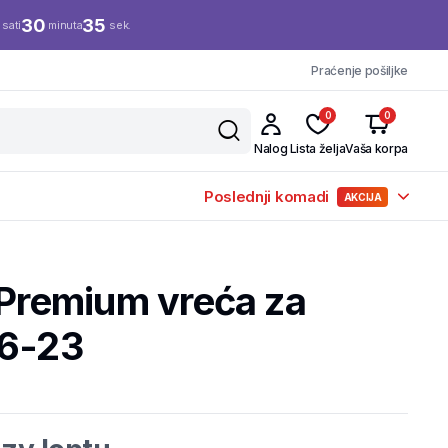
30
34
sati
minuta
sek.
Praćenje pošiljke
0
0
Nalog
Lista želja
Vaša korpa
Poslednji komadi
AKCIJA
 Premium vreća za
76-23