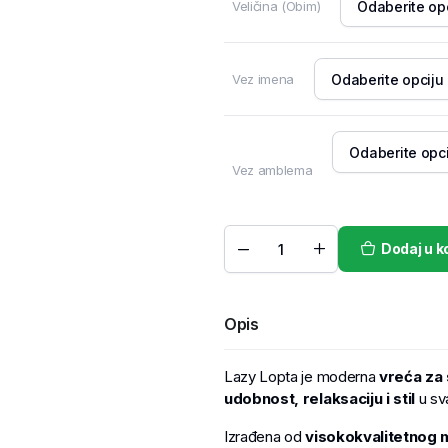
Veličina (Obim)
Vez imena
Vez amblema
Dodaj u k
Opis
Lazy Lopta je moderna
vreća za 
udobnost, relaksaciju i stil
u sv
Izrađena od
visokokvalitetnog m