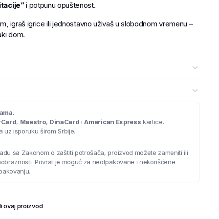
itacije”
i potpunu opuštenost.
ilm, igraš igrice ili jednostavno uživaš u slobodnom vremenu –
aki dom.
cama.
rCard
,
Maestro
,
DinaCard
i
American Express
kartice.
 uz isporuku širom Srbije.
adu sa Zakonom o zaštiti potrošača, proizvod možete zameniti ili
saobraznosti. Povrat je moguć za neotpakovane i nekorišćene
pakovanju.
i ovaj proizvod