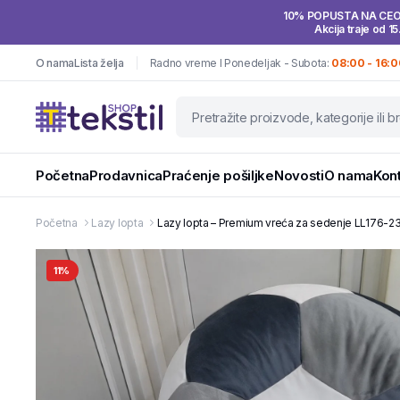
10% POPUSTA NA CE
Akcija traje od 15
O nama
Lista želja
Radno vreme I Ponedeljak - Subota:
08:00 - 16:0
Početna
Prodavnica
Praćenje pošiljke
Novosti
O nama
Kon
Početna
Lazy lopta
Lazy lopta – Premium vreća za sedenje LL176-2
11%