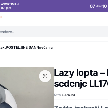
O ASORTIMAN.
07
10
dana
. 07. još:
0
takt
POSTELJINE SAN
Novčanici
3
Lazy lopta –
sedenje LL1
Šifra:
LL176-23