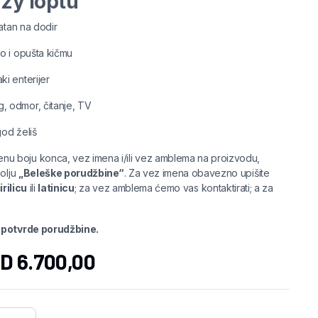
azy loptu
atan na dodir
o i opušta kičmu
i enterijer
 odmor, čitanje, TV
god želiš
enu boju konca, vez imena i/ili vez amblema na proizvodu,
polju
„Beleške porudžbine“
. Za vez imena obavezno upišite
irilicu
ili
latinicu
; za vez amblema ćemo vas kontaktirati; a za
d potvrde porudžbine.
SD
6.700,00