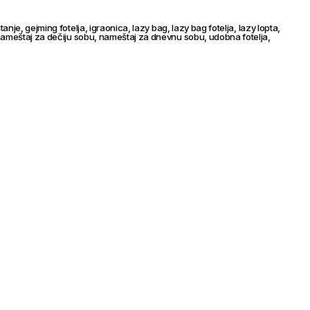
štanje
,
gejming fotelja
,
igraonica
,
lazy bag
,
lazy bag fotelja
,
lazy lopta
,
ameštaj za dečiju sobu
,
nameštaj za dnevnu sobu
,
udobna fotelja
,