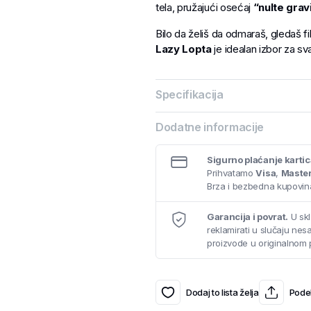
tela, pružajući osećaj
“nulte grav
Bilo da želiš da odmaraš, gledaš f
Lazy Lopta
je idealan izbor za sv
Specifikacija
Dodatne informacije
Sigurno plaćanje karti
Prihvatamo
Visa
,
Maste
Brza i bezbedna kupovina
Garancija i povrat.
U skl
reklamirati u slučaju ne
proizvode u originalnom 
Dodaj to lista želja
Podel