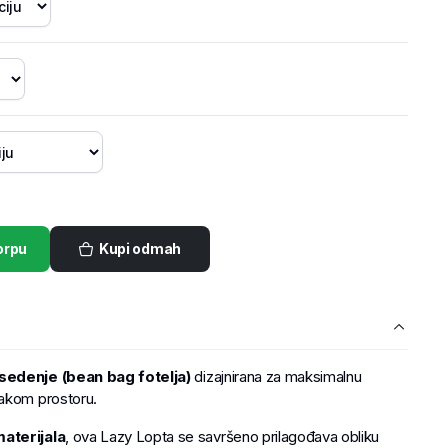
orpu
Kupi odmah
sedenje (bean bag fotelja)
dizajnirana za maksimalnu
akom prostoru.
aterijala
, ova Lazy Lopta se savršeno prilagođava obliku