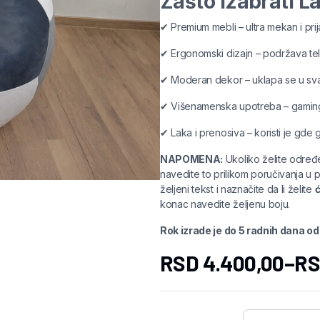
Zašto izabrati L
✔ Premium mebli – ultra mekan i prij
✔ Ergonomski dizajn – podržava tel
✔ Moderan dekor – uklapa se u svak
✔ Višenamenska upotreba – gaming,
✔ Laka i prenosiva – koristi je gde 
NAPOMENA:
Ukoliko želite određ
navedite to prilikom poručivanja u 
željeni tekst i naznačite da li želite
ć
konac navedite željenu boju.
Rok izrade je do 5 radnih dana o
RSD
4.400,00
–
R