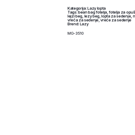
Kategorija:
Lazy lopta
Tags:
bean bag fotelja
,
fotelja za opu
lejzi beg
,
lezy beg
,
lopta za sedenje
,
n
vreća za sedenje
,
vreće za sedenje
Brend:
Lazy
MG-3510