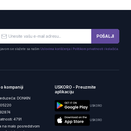
POŠALJI
ijavom se slažete sa našim
Uslovima korišćenja i Politikom privatnosti i kolačića.
 o kompaniji
USKORO - Preuzmite
aplikaciju
reduzeća: DONKIN
5605220
USKORO
492874
latnosti: 4791
USKORO
a na malo posredstvom