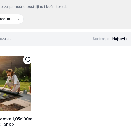
e za pamučnu posteljinu i kućni tekstil.
 ponudu
ezultat
Sortiranje:
 korova 1,05x100m
il Shop