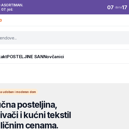
O ASORTIMAN.
07
17
dana
. 07. još:
0
takt
POSTELJINE SAN
Novčanici
l za udoban i moderan dom
na posteljina,
vači i kućni tekstil
ličnim cenama.