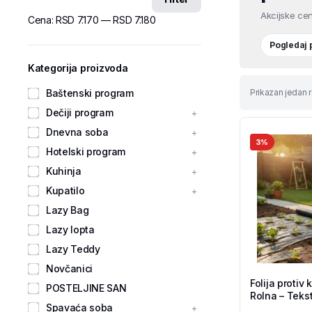
Akcijske cen
Cena:
RSD 7.170
—
RSD 7.180
Pogledaj
Kategorija proizvoda
Baštenski program
Prikazan jedan r
Dečiji program
Dnevna soba
3%
Hotelski program
Kuhinja
Kupatilo
Lazy Bag
Lazy lopta
Lazy Teddy
Novčanici
Folija protiv
POSTELJINE SAN
Rolna – Tekst
Spavaća soba