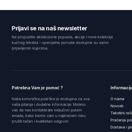
Prijavi se na naš newsletter
Ne propustite ekskluzivne popuste, akcije i nove kolekcije
kućnog tekstila – specijalne ponude dostupne su samo
prijavljenim kupcima.
Potrebna Vam je pomoć ?
Informacij
Naša korisnička podrška je dostupna za sva
O nama
vaša pitanja i dodatne informacije. Molimo
Novosti
vas da nas kontaktirate isključivo putem
Tekstilni reč
emaila, kako bismo vam u najkraćem roku
Praćenje poš
pružili tačan i kvalitetan odgovor.
Dostava i pl