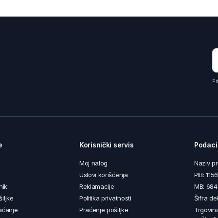
Pr
e
Korisnički servis
Podaci
Moj nalog
Naziv p
Uslovi korišćenja
PIB: 11
nik
Reklamacije
MB: 68
iljke
Politika privatnosti
Šifra de
aćanje
Praćenje pošiljke
Trgovin