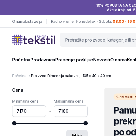
10% POPUSTA NA CE
Akcija traje od 15
O nama
Lista želja
Radno vreme I Ponedeljak - Subota:
08:00 - 16:0
Početna
Prodavnica
Praćenje pošiljke
Novosti
O nama
Kon
Početna
Proizvod Dimenzija pakovanja
105 x 40 x 40 cm
Cena
Kućni teksti
Minimalna cena
Maksimalna cena
Pamuč
-
prekri
po od
Filter