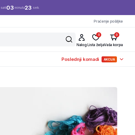
03
23
sati
minuta
sek.
Praćenje pošiljke
0
0
Nalog
Lista želja
Vaša korpa
Poslednji komadi
AKCIJA