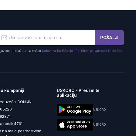
POŠALJI
ijavom se slažete sa našim
Uslovima korišćenja i Politikom privatnosti i kolačića.
 o kompaniji
USKORO - Preuzmite
aplikaciju
reduzeća: DONKIN
5605220
USKORO
492874
latnosti: 4791
USKORO
a na malo posredstvom