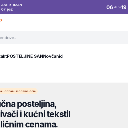
O ASORTIMAN.
06
19
dana
. 07. još:
0
takt
POSTELJINE SAN
Novčanici
l za udoban i moderan dom
na posteljina,
vači i kućni tekstil
ličnim cenama.