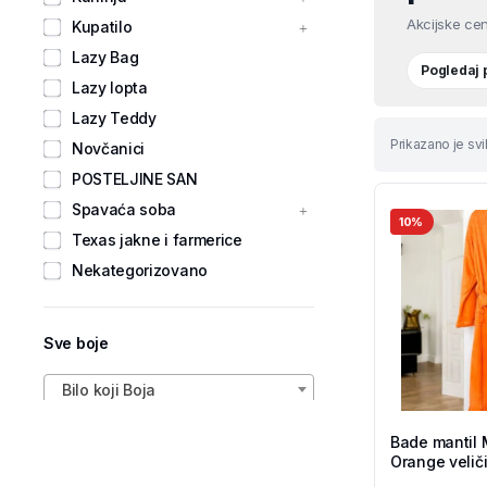
Akcijske cen
Kupatilo
Lazy Bag
Pogledaj
Lazy lopta
Lazy Teddy
Prikazano je svi
Novčanici
POSTELJINE SAN
Spavaća soba
10%
Texas jakne i farmerice
Nekategorizovano
Sve boje
Bilo koji Boja
Bade mantil 
Orange veliči
Shop