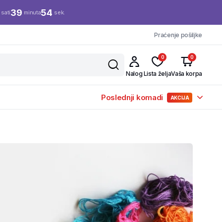
39
53
sati
minuta
sek.
Praćenje pošiljke
0
0
Nalog
Lista želja
Vaša korpa
Poslednji komadi
AKCIJA