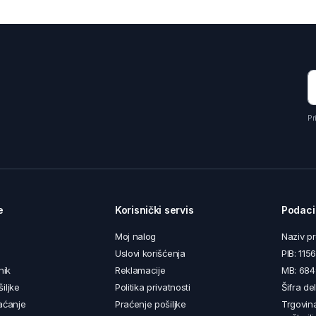
Pr
e
Korisnički servis
Podaci
Moj nalog
Naziv p
Uslovi korišćenja
PIB: 11
nik
Reklamacije
MB: 68
iljke
Politika privatnosti
Šifra de
aćanje
Praćenje pošiljke
Trgovin