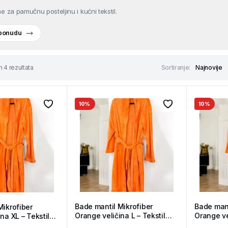
e za pamučnu posteljinu i kućni tekstil.
 ponudu
h 4 rezultata
Sortiranje:
10%
10%
Bade mantil Mikrofiber
Bade mant
Mikrofiber
Orange veličina L – Tekstil
Orange ve
na XL – Tekstil
Shop
Shop