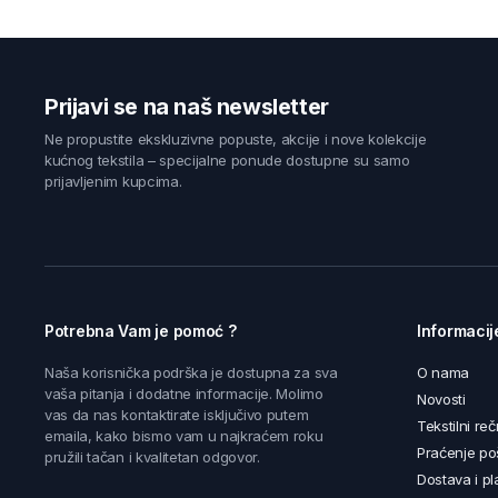
Prijavi se na naš newsletter
Ne propustite ekskluzivne popuste, akcije i nove kolekcije
kućnog tekstila – specijalne ponude dostupne su samo
prijavljenim kupcima.
Potrebna Vam je pomoć ?
Informacij
Naša korisnička podrška je dostupna za sva
O nama
vaša pitanja i dodatne informacije. Molimo
Novosti
vas da nas kontaktirate isključivo putem
Tekstilni reč
emaila, kako bismo vam u najkraćem roku
Praćenje poš
pružili tačan i kvalitetan odgovor.
Dostava i pl