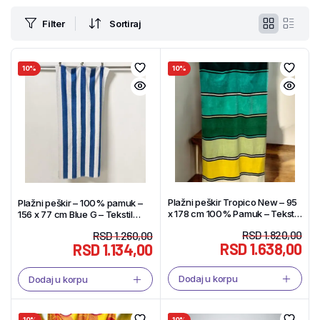
Filter
Sortiraj
10%
10%
Plažni peškir Tropico New – 95
Plažni peškir – 100% pamuk –
x 178 cm 100% Pamuk – Tekstil
156 x 77 cm Blue G – Tekstil
Shop
Shop
RSD
1.820,00
RSD
1.260,00
RSD
1.638,00
RSD
1.134,00
Dodaj u korpu
Dodaj u korpu
10%
10%