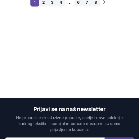
…
1
2
3
4
6
7
8
Prijavi se na naš newsletter
Ne propustite ekskluzivne popuste, akcije i nove kolekcije
kućnog tekstila – specijalne ponude dostupne su samo
prijavljenim kupcima.