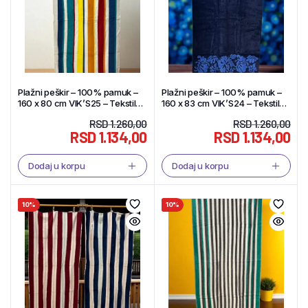
Plažni peškir – 100% pamuk –
Plažni peškir – 100% pamuk –
160 x 80 cm VIK’S25 – Tekstil
160 x 83 cm VIK’S24 – Tekstil
Shop
Shop
RSD
1.260,00
RSD
1.260,00
RSD
1.134,00
RSD
1.134,00
Dodaj u korpu
Dodaj u korpu
10%
10%