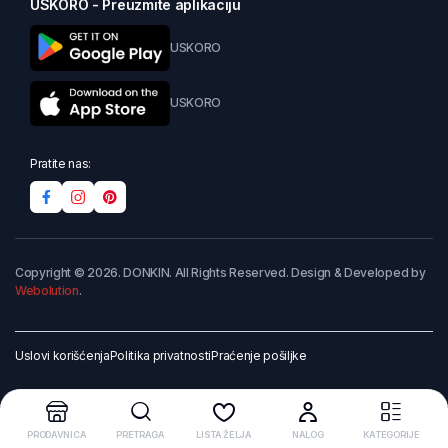
USKORO - Preuzmite aplikaciju
USKORO
USKORO
Pratite nas:
Copyright © 2026. DONKIN. All Rights Reserved. Design & Developed by
Webolution
.
Uslovi korišćenja
Politika privatnosti
Praćenje pošiljke
PRODAVNICA
PRETRAGA
LISTA ŽELJA
NALOG
KATEGORIJE