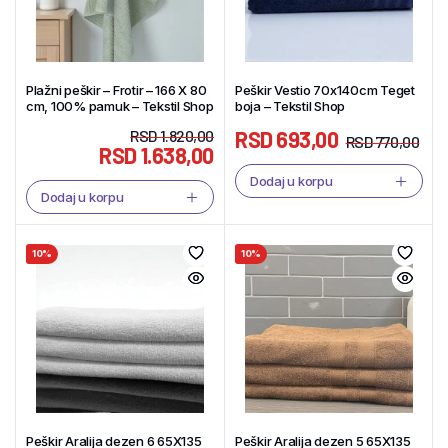
Plažni peškir – Frotir – 166 X 80
Peškir Vestio 70x140cm Teget
cm, 100% pamuk – Tekstil Shop
boja – Tekstil Shop
RSD
1.820,00
RSD
693,00
RSD
770,00
RSD
1.638,00
Dodaj u korpu
Dodaj u korpu
10%
10%
Peškir Aralija dezen 6 65X135
Peškir Aralija dezen 5 65X135