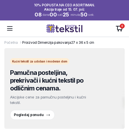
10% POPUSTA NA CEO ASORTIMAN.
Akcija traje od 15. 07. još:
08
00
25
50
dana
sati
minuta
sek.
0
Početna
Proizvod Dimenzija pakovanja
27 x 36 x 5 cm
Kućni tekstil za udoban i moderan dom
Pamučna posteljina,
prekrivači i kućni tekstil po
odličnim cenama.
Akcijske cene za pamučnu posteljinu i kućni
tekstil.
Pogledaj ponudu