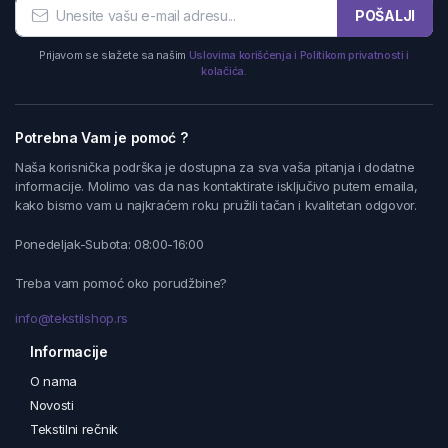
POŠALJI
Prijavom se slažete sa našim
Uslovima korišćenja i Politikom privatnosti i
kolačića.
Potrebna Vam je pomoć ?
Naša korisnička podrška je dostupna za sva vaša pitanja i dodatne
informacije. Molimo vas da nas kontaktirate isključivo putem emaila,
kako bismo vam u najkraćem roku pružili tačan i kvalitetan odgovor.
Ponedeljak-Subota: 08:00-16:00
Treba vam pomoć oko porudžbine?
info@tekstilshop.rs
Informacije
O nama
Novosti
Tekstilni rečnik