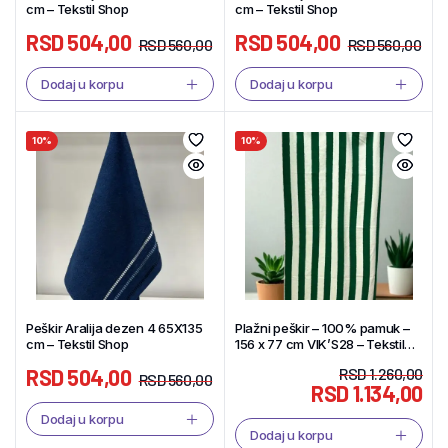
cm – Tekstil Shop
cm – Tekstil Shop
RSD
504,00
RSD
504,00
RSD
560,00
RSD
560,00
Dodaj u korpu
Dodaj u korpu
10%
10%
Peškir Aralija dezen 4 65X135
Plažni peškir – 100% pamuk –
cm – Tekstil Shop
156 x 77 cm VIK’S28 – Tekstil
Shop
RSD
504,00
RSD
1.260,00
RSD
560,00
RSD
1.134,00
Dodaj u korpu
Dodaj u korpu