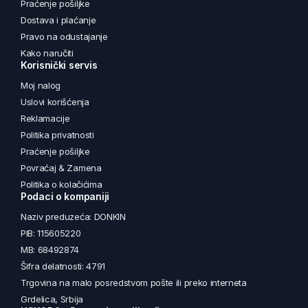
Praćenje pošiljke
Dostava i plaćanje
Pravo na odustajanje
Kako naručiti
Korisnički servis
Moj nalog
Uslovi korišćenja
Reklamacije
Politika privatnosti
Praćenje pošiljke
Povraćaj & Zamena
Politika o kolačićima
Podaci o kompaniji
Naziv preduzeća: DONKIN
PIB: 115605220
MB: 68492874
Šifra delatnosti: 4791
Trgovina na malo posredstvom pošte ili preko interneta
Grdelica, Srbija