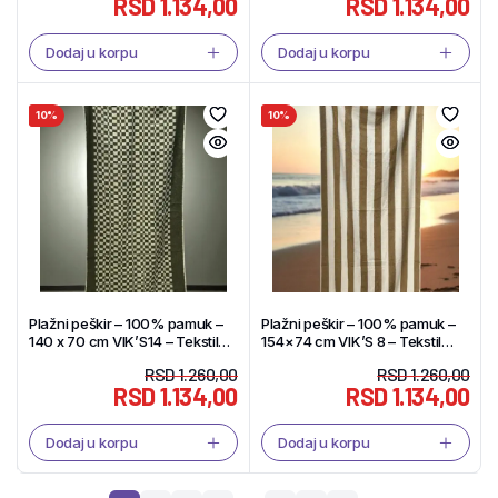
RSD
1.134,00
RSD
1.134,00
Dodaj u korpu
Dodaj u korpu
10%
10%
Plažni peškir – 100% pamuk –
Plažni peškir – 100% pamuk –
140 x 70 cm VIK’S14 – Tekstil
154×74 cm VIK’S 8 – Tekstil
Shop
Shop
RSD
1.260,00
RSD
1.260,00
RSD
1.134,00
RSD
1.134,00
Dodaj u korpu
Dodaj u korpu