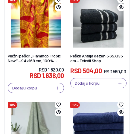
Plažni peškir „Flamingo Tropic
Peškir Aralija dezen 5 65X135
New“ – 94×168 cm, 100%
cm – Tekstil Shop
pamuk – Tekstil Shop
RSD
1.820,00
RSD
504,00
RSD
560,00
RSD
1.638,00
Dodaj u korpu
Dodaj u korpu
10%
10%