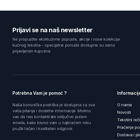
Prijavi se na naš newsletter
Ne propustite ekskluzivne popuste, akcije i nove kolekcije
kućnog tekstila – specijalne ponude dostupne su samo
prijavljenim kupcima.
Potrebna Vam je pomoć ?
Informacij
Naša korisnička podrška je dostupna za sva
O nama
vaša pitanja i dodatne informacije. Molimo
Novosti
vas da nas kontaktirate isključivo putem
Tekstilni reč
emaila, kako bismo vam u najkraćem roku
Praćenje poš
pružili tačan i kvalitetan odgovor.
Dostava i pl