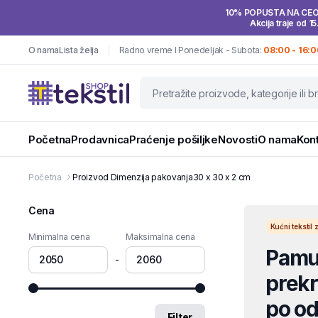
10% POPUSTA NA CE
Akcija traje od 15
O nama
Lista želja
Radno vreme I Ponedeljak - Subota:
08:00 - 16:0
Početna
Prodavnica
Praćenje pošiljke
Novosti
O nama
Kon
Početna
Proizvod Dimenzija pakovanja
30 x 30 x 2 cm
Cena
Kućni teksti
Minimalna cena
Maksimalna cena
Pamuč
-
prekri
po od
Filter