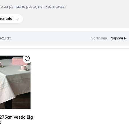
e za pamučnu posteljinu i kućni tekstil.
 ponudu
ezultat
Sortiranje:
x275cm Vestio Big
p