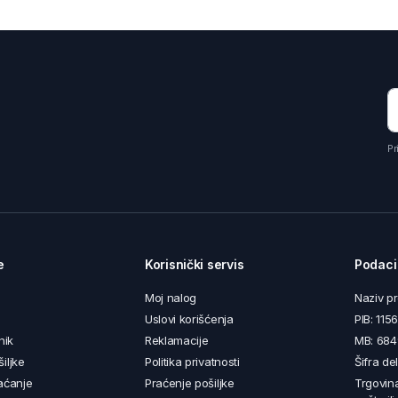
Pr
e
Korisnički servis
Podaci
Moj nalog
Naziv p
Uslovi korišćenja
PIB: 11
nik
Reklamacije
MB: 68
iljke
Politika privatnosti
Šifra de
aćanje
Praćenje pošiljke
Trgovin