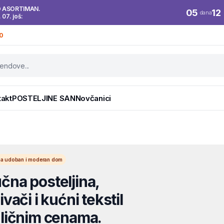
O ASORTIMAN.
05
12
dana
. 07. još:
0
takt
POSTELJINE SAN
Novčanici
l za udoban i moderan dom
na posteljina,
vači i kućni tekstil
ličnim cenama.