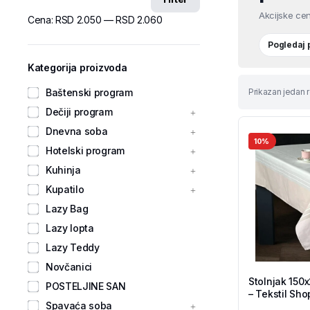
Akcijske cen
Cena:
RSD 2.050
—
RSD 2.060
Pogledaj
Kategorija proizvoda
Baštenski program
Prikazan jedan r
Dečiji program
Dnevna soba
10%
Hotelski program
Kuhinja
Kupatilo
Lazy Bag
Lazy lopta
Lazy Teddy
Novčanici
Stolnjak 150
POSTELJINE SAN
– Tekstil Sho
Spavaća soba