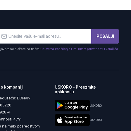
POŠALJI
ijavom se slažete sa našim
Uslovima korišćenja i Politikom privatnosti i kolačića.
 o kompaniji
USKORO - Preuzmite
aplikaciju
reduzeća: DONKIN
5605220
USKORO
492874
latnosti: 4791
USKORO
a na malo posredstvom