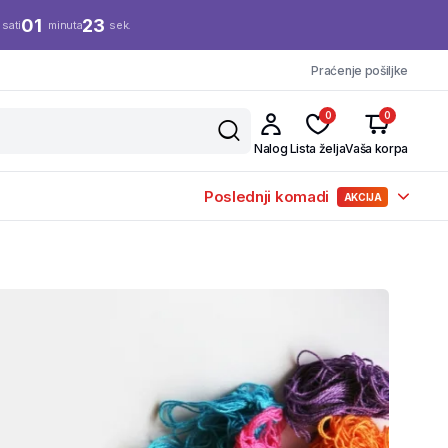
01
22
sati
minuta
sek.
Praćenje pošiljke
0
0
Nalog
Lista želja
Vaša korpa
Poslednji komadi
AKCIJA