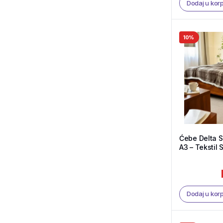
Dodaj u kor
10%
Ćebe Delta 
A3 – Tekstil
Dodaj u kor