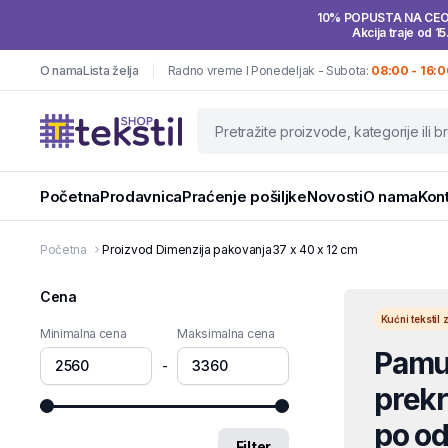
10% POPUSTA NA CE
Akcija traje od 15
O nama
Lista želja
Radno vreme I Ponedeljak - Subota:
08:00 - 16:0
Početna
Prodavnica
Praćenje pošiljke
Novosti
O nama
Kon
Početna
Proizvod Dimenzija pakovanja
37 x 40 x 12 cm
Cena
Kućni teksti
Minimalna cena
Maksimalna cena
Pamuč
-
prekri
po od
Filter