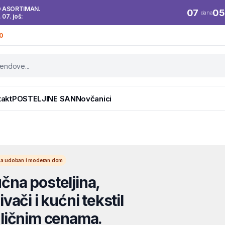
O ASORTIMAN.
07
05
dana
. 07. još:
0
takt
POSTELJINE SAN
Novčanici
l za udoban i moderan dom
na posteljina,
vači i kućni tekstil
ličnim cenama.