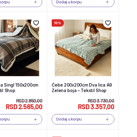
 korpu
Dodaj u korpu
10%
ta Singl 150x200cm
Ćebe 200x200cm Dva lica A9
til Shop
Zelena boja – Tekstil Shop
RSD
2.850,00
RSD
3.730,00
RSD
2.565,00
RSD
3.357,00
 korpu
Dodaj u korpu