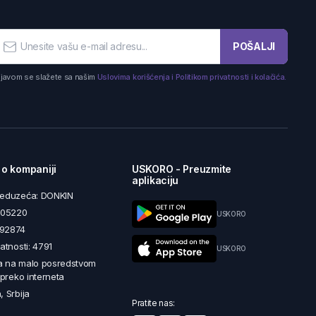
POŠALJI
ijavom se slažete sa našim
Uslovima korišćenja i Politikom privatnosti i kolačića.
 o kompaniji
USKORO - Preuzmite
aplikaciju
reduzeća: DONKIN
5605220
USKORO
492874
latnosti: 4791
USKORO
a na malo posredstvom
i preko interneta
, Srbija
Pratite nas: