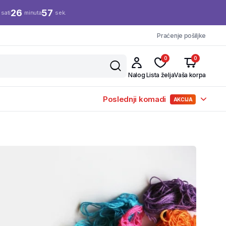
26
56
sati
minuta
sek.
Praćenje pošiljke
0
0
Nalog
Lista želja
Vaša korpa
Poslednji komadi
AKCIJA