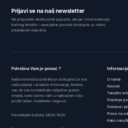
Prijavi se na naš newsletter
Ne propustite ekskluzivne popuste, akcije i nove kolekcije
kućnog tekstila – specijalne ponude dostupne su samo
prijavljenim kupcima.
Potrebna Vam je pomoć ?
Informacij
Naša korisnička podrška je dostupna za sva
O nama
vaša pitanja i dodatne informacije. Molimo
Novosti
vas da nas kontaktirate isključivo putem
Tekstilni reč
emaila, kako bismo vam u najkraćem roku
Praćenje poš
pružili tačan i kvalitetan odgovor.
Dostava i pl
Pravo na od
Ponedeljak-Subota: 08:00-16:00
Kako naručit