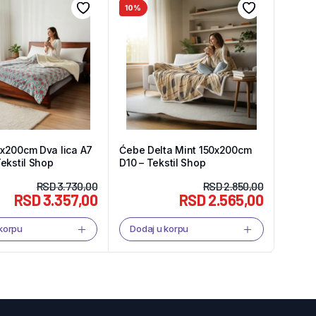
10%
x200cm Dva lica A7
Ćebe Delta Mint 150x200cm
ekstil Shop
D10 – Tekstil Shop
RSD
3.730,00
RSD
2.850,00
RSD
3.357,00
RSD
2.565,00
 korpu
Dodaj u korpu