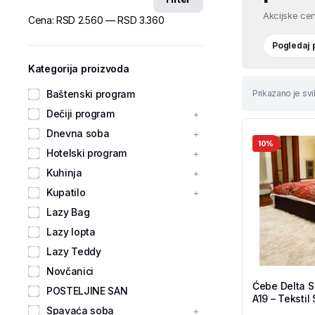
Akcijske cen
Cena:
RSD 2.560
—
RSD 3.360
Pogledaj
Kategorija proizvoda
Baštenski program
Prikazano je svi
Dečiji program
Dnevna soba
10%
Hotelski program
Kuhinja
Kupatilo
Lazy Bag
Lazy lopta
Lazy Teddy
Novčanici
Ćebe Delta S
POSTELJINE SAN
A19 – Tekstil
Spavaća soba