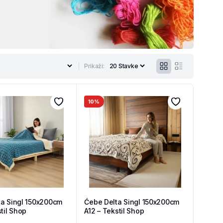
Prikaži:
10%
ta Singl 150x200cm
Ćebe Delta Singl 150x200cm
stil Shop
A12 – Tekstil Shop