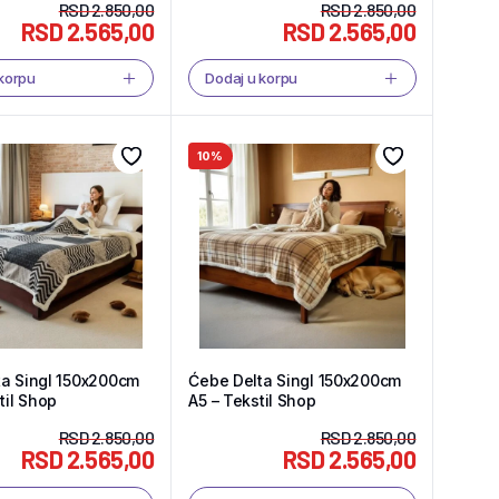
RSD
2.850,00
RSD
2.850,00
RSD
2.565,00
RSD
2.565,00
 korpu
Dodaj u korpu
10%
ta Singl 150x200cm
Ćebe Delta Singl 150x200cm
til Shop
A5 – Tekstil Shop
RSD
2.850,00
RSD
2.850,00
RSD
2.565,00
RSD
2.565,00