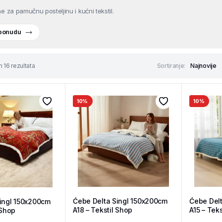
e za pamučnu posteljinu i kućni tekstil.
 ponudu
h 16 rezultata
Sortiranje:
10%
10%
Ćebe Delta Singl 150x200cm
Ćebe Del
ingl 150x200cm
A18 – Tekstil Shop
A15 – Tek
 Shop