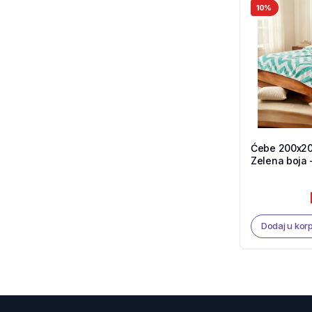
10%
Ćebe 200x20
Zelena boja 
Dodaj u kor