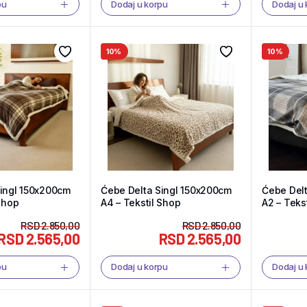
pu
Dodaj u korpu
Dodaj u
10%
10%
Singl 150x200cm
Ćebe Delta Singl 150x200cm
Ćebe Del
 Shop
A4 – Tekstil Shop
A2 – Teks
RSD
2.850,00
RSD
2.850,00
RSD
2.565,00
RSD
2.565,00
pu
Dodaj u korpu
Dodaj u