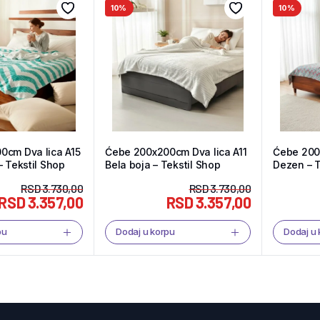
10%
10%
0cm Dva lica A15
Ćebe 200x200cm Dva lica A11
Ćebe 200
– Tekstil Shop
Bela boja – Tekstil Shop
Dezen – T
RSD
3.730,00
RSD
3.730,00
RSD
3.357,00
RSD
3.357,00
pu
Dodaj u korpu
Dodaj u