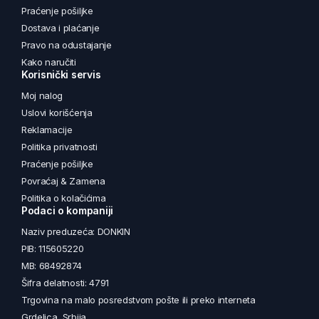
Praćenje pošiljke
Dostava i plaćanje
Pravo na odustajanje
Kako naručiti
Korisnički servis
Moj nalog
Uslovi korišćenja
Reklamacije
Politika privatnosti
Praćenje pošiljke
Povraćaj & Zamena
Politika o kolačićima
Podaci o kompaniji
Naziv preduzeća: DONKIN
PIB: 115605220
MB: 68492874
Šifra delatnosti: 4791
Trgovina na malo posredstvom pošte ili preko interneta
Grdelica, Srbija