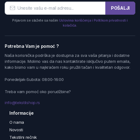
POŠALJI
Prijavom se slažete sa našim
Uslovima korišćenja i Politikom privatnosti i
kolačića.
Potrebna Vam je pomoć ?
Naša korisnička podrška je dostupna za sva vaša pitanja i dodatne
informacije. Molimo vas da nas kontaktirate isključivo putem emaila,
kako bismo vam u najkraćem roku pružili tačan i kvalitetan odgovor.
Ponedeljak-Subota: 08:00-16:00
Treba vam pomoć oko porudžbine?
info@tekstilshop.rs
Informacije
O nama
Novosti
Tekstilni rečnik