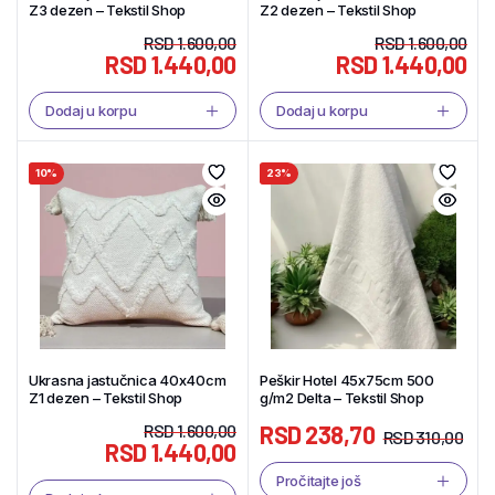
Z3 dezen – Tekstil Shop
Z2 dezen – Tekstil Shop
RSD
1.600,00
RSD
1.600,00
RSD
1.440,00
RSD
1.440,00
Dodaj u korpu
Dodaj u korpu
10%
23%
Ukrasna jastučnica 40x40cm
Peškir Hotel 45x75cm 500
Z1 dezen – Tekstil Shop
g/m2 Delta – Tekstil Shop
RSD
1.600,00
RSD
238,70
RSD
310,00
RSD
1.440,00
Pročitajte još