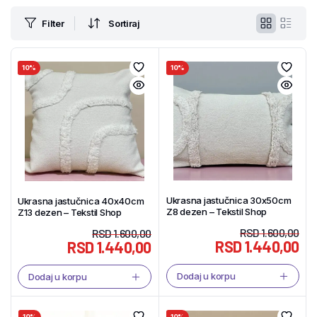
Filter
Sortiraj
10%
10%
Ukrasna jastučnica 30x50cm
Ukrasna jastučnica 40x40cm
Z8 dezen – Tekstil Shop
Z13 dezen – Tekstil Shop
RSD
1.600,00
RSD
1.600,00
RSD
1.440,00
RSD
1.440,00
Dodaj u korpu
Dodaj u korpu
10%
10%