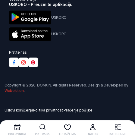
USKORO - Preuzmite aplikaciju
USKORO
USKORO
Pratite nas:
Copyright © 2026. DONKIN. All Rights Reserved. Design & Developed by
Webolution
.
Uslovi korišćenja
Politika privatnosti
Praćenje pošiljke
PRODAVNICA
PRETRAGA
LISTA ŽELJA
NALOG
KATEGORIJE