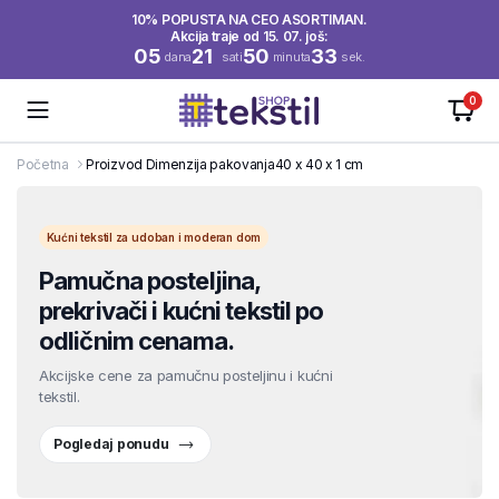
10% POPUSTA NA CEO ASORTIMAN.
Akcija traje od 15. 07. još:
05
21
50
33
dana
sati
minuta
sek.
0
Početna
Proizvod Dimenzija pakovanja
40 x 40 x 1 cm
Kućni tekstil za udoban i moderan dom
Pamučna posteljina,
prekrivači i kućni tekstil po
odličnim cenama.
Akcijske cene za pamučnu posteljinu i kućni
tekstil.
Pogledaj ponudu