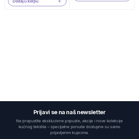
Dodaj u korpu
Prijavi se na naš newsletter
Ne propustite ekskluzivne popuste, akcije i nove kolekcije
kućnog tekstila – specijalne ponude dostupne su samo
prijavljenim kupcima.