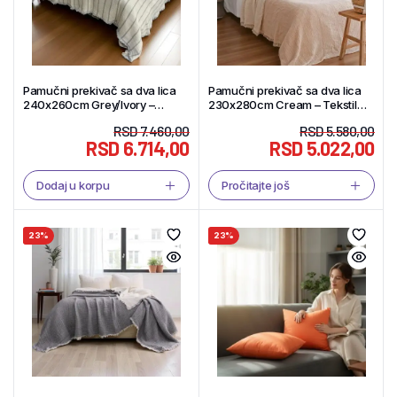
Pamučni prekivač sa dva lica
Pamučni prekivač sa dva lica
240x260cm Grey/Ivory –
230x280cm Cream – Tekstil
Tekstil Shop
Shop
RSD
7.460,00
RSD
5.580,00
RSD
6.714,00
RSD
5.022,00
Dodaj u korpu
Pročitajte još
23%
23%