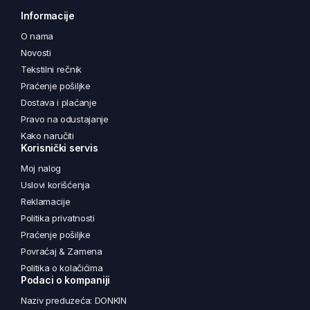
Informacije
O nama
Novosti
Tekstilni rečnik
Praćenje pošiljke
Dostava i plaćanje
Pravo na odustajanje
Kako naručiti
Korisnički servis
Moj nalog
Uslovi korišćenja
Reklamacije
Politika privatnosti
Praćenje pošiljke
Povraćaj & Zamena
Politika o kolačićima
Podaci o kompaniji
Naziv preduzeća: DONKIN