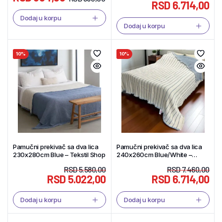
RSD
6.714,00
Dodaj u korpu
Dodaj u korpu
10%
10%
Pamučni prekivač sa dva lica
Pamučni prekivač sa dva lica
230x280cm Blue – Tekstil Shop
240x260cm Blue/White –
Tekstil Shop
RSD
5.580,00
RSD
7.460,00
RSD
5.022,00
RSD
6.714,00
Dodaj u korpu
Dodaj u korpu