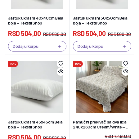
Jastuk ukrasni 40x40cm Bela
Jastuk ukrasni 50x50cm Bela
boja – Tekstil Shop
boja – Tekstil Shop
RSD
504,00
RSD
504,00
RSD
560,00
RSD
560,00
Dodaj u korpu
Dodaj u korpu
10%
10%
Jastuk ukrasni 45x45cm Bela
Pamučni prekivač sa dva lica
boja – Tekstil Shop
240x260cm Cream/White –
Tekstil Shop
RSD
504,00
RSD
7.460,00
RSD
560,00