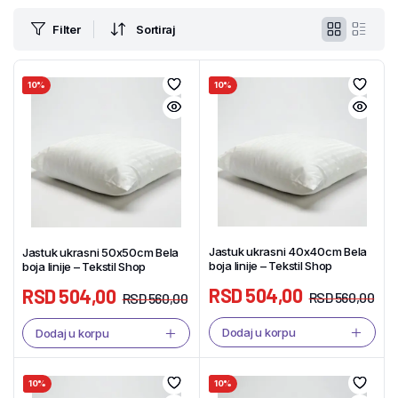
Filter
Sortiraj
10%
10%
Jastuk ukrasni 40x40cm Bela
Jastuk ukrasni 50x50cm Bela
boja linije – Tekstil Shop
boja linije – Tekstil Shop
RSD
504,00
RSD
504,00
RSD
560,00
RSD
560,00
Dodaj u korpu
Dodaj u korpu
10%
10%