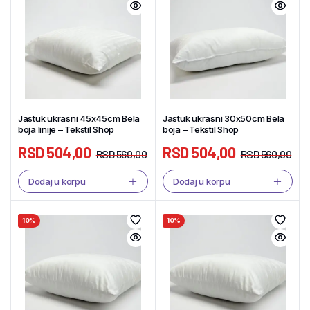
Jastuk ukrasni 45x45cm Bela
Jastuk ukrasni 30x50cm Bela
boja linije – Tekstil Shop
boja – Tekstil Shop
RSD
504,00
RSD
504,00
RSD
560,00
RSD
560,00
Dodaj u korpu
Dodaj u korpu
10%
10%