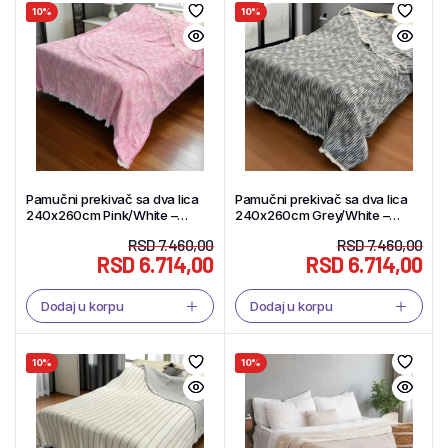
10%
10%
Pamučni prekivač sa dva lica
Pamučni prekivač sa dva lica
240x260cm Pink/White –
240x260cm Grey/White –
Tekstil Shop
Tekstil Shop
RSD
7.460,00
RSD
7.460,00
RSD
6.714,00
RSD
6.714,00
Dodaj u korpu
Dodaj u korpu
10%
10%