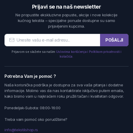
Prijavi se na naš newsletter
Ne propustite ekskluzivne popuste, akcije i nove kolekcije
kućnog tekstila – specijalne ponude dostupne su samo
prijavljenim kupcima.
POŠALJI
Prijavom se slažete sa našim
Uslovima korišćenja i Politikom privatnosti i
kolačića.
Potrebna Vam je pomoć ?
Naša korisnička podrška je dostupna za sva vaša pitanja i dodatne
informacije. Molimo vas da nas kontaktirate isključivo putem emaila,
kako bismo vam u najkraćem roku pružili tačan i kvalitetan odgovor.
Ponedeljak-Subota: 08:00-16:00
Treba vam pomoć oko porudžbine?
info@tekstilshop.rs