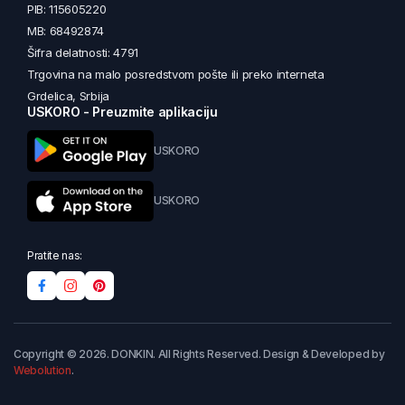
PIB: 115605220
MB: 68492874
Šifra delatnosti: 4791
Trgovina na malo posredstvom pošte ili preko interneta
Grdelica, Srbija
USKORO - Preuzmite aplikaciju
USKORO
USKORO
Pratite nas:
Copyright © 2026. DONKIN. All Rights Reserved. Design & Developed by
Webolution
.