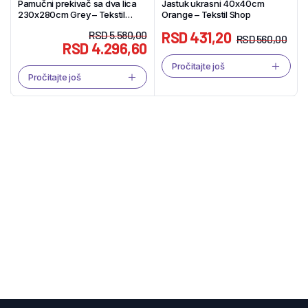
Pamučni prekivač sa dva lica
Jastuk ukrasni 40x40cm
230x280cm Grey – Tekstil
Orange – Tekstil Shop
Shop
RSD
5.580,00
RSD
431,20
RSD
560,00
RSD
4.296,60
Pročitajte još
Pročitajte još