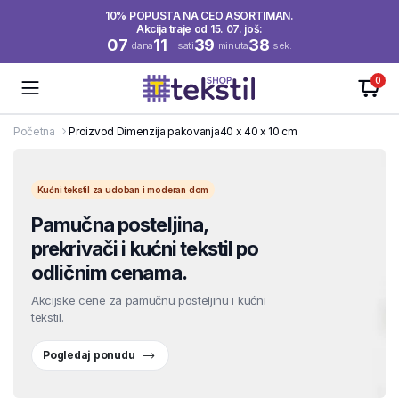
10% POPUSTA NA CEO ASORTIMAN.
Akcija traje od 15. 07. još:
07
11
39
37
dana
sati
minuta
sek.
0
Početna
Proizvod Dimenzija pakovanja
40 x 40 x 10 cm
Kućni tekstil za udoban i moderan dom
Pamučna posteljina,
prekrivači i kućni tekstil po
odličnim cenama.
Akcijske cene za pamučnu posteljinu i kućni
tekstil.
Pogledaj ponudu