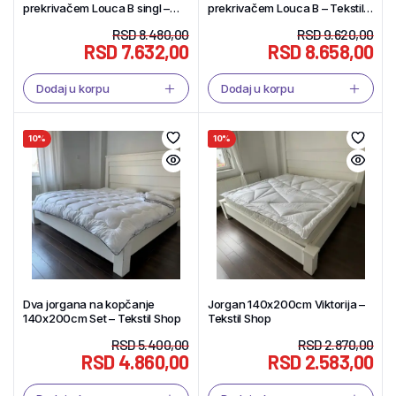
prekrivačem Louca B singl –
prekrivačem Louca B – Tekstil
Tekstil Shop
Shop
RSD
8.480,00
RSD
9.620,00
RSD
7.632,00
RSD
8.658,00
Dodaj u korpu
Dodaj u korpu
10%
10%
Dva jorgana na kopčanje
Jorgan 140x200cm Viktorija –
140x200cm Set – Tekstil Shop
Tekstil Shop
RSD
5.400,00
RSD
2.870,00
RSD
4.860,00
RSD
2.583,00