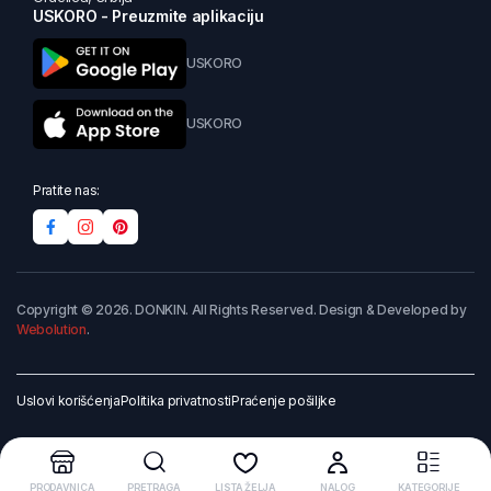
USKORO - Preuzmite aplikaciju
USKORO
USKORO
Pratite nas:
Copyright © 2026. DONKIN. All Rights Reserved. Design & Developed by
Webolution
.
Uslovi korišćenja
Politika privatnosti
Praćenje pošiljke
PRODAVNICA
PRETRAGA
LISTA ŽELJA
NALOG
KATEGORIJE