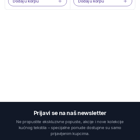
Dodaj u korpu
Dodaj u korpu
Prijavi se na naš newsletter
Ne propustite ekskluzivne popuste, akcije i nove kolekcije
kućnog tekstila – specijalne ponude dostupne su samo
prijavljenim kupcima.