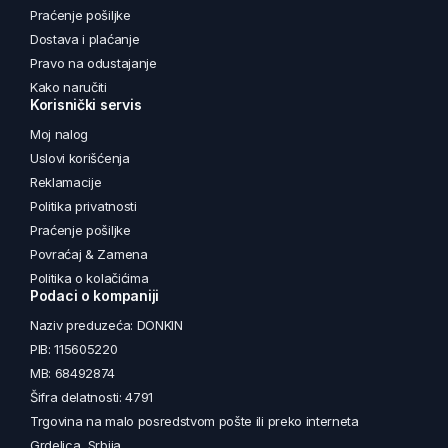
Praćenje pošiljke
Dostava i plaćanje
Pravo na odustajanje
Kako naručiti
Korisnički servis
Moj nalog
Uslovi korišćenja
Reklamacije
Politika privatnosti
Praćenje pošiljke
Povraćaj & Zamena
Politika o kolačićima
Podaci o kompaniji
Naziv preduzeća: DONKIN
PIB: 115605220
MB: 68492874
Šifra delatnosti: 4791
Trgovina na malo posredstvom pošte ili preko interneta
Grdelica, Srbija