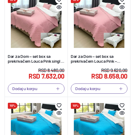
Dar za Dom – set box sa
Dar za Dom – set box sa
prekrivačem Louca Pink singl –
prekrivačem Louca Pink –
Tekstil Shop
Tekstil Shop
RSD
8.480,00
RSD
9.620,00
RSD
7.632,00
RSD
8.658,00
Dodaj u korpu
Dodaj u korpu
10%
10%