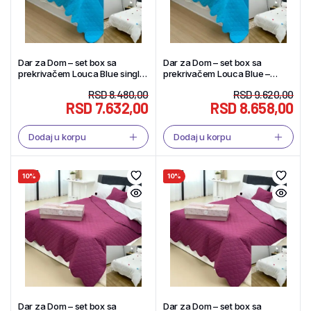
Dar za Dom – set box sa
Dar za Dom – set box sa
prekrivačem Louca Blue singl –
prekrivačem Louca Blue –
Tekstil Shop
Tekstil Shop
RSD
8.480,00
RSD
9.620,00
RSD
7.632,00
RSD
8.658,00
Dodaj u korpu
Dodaj u korpu
10%
10%
Dar za Dom – set box sa
Dar za Dom – set box sa