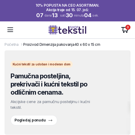
10% POPUSTA NA CEO ASORTIMAN.
Akcija traje od 15. 07. još:
07
13
30
03
dana
sati
minuta
sek.
0
Početna
Proizvod Dimenzija pakovanja
40 x 60 x 15 cm
Kućni tekstil za udoban i moderan dom
Pamučna posteljina,
prekrivači i kućni tekstil po
odličnim cenama.
Akcijske cene za pamučnu posteljinu i kućni
tekstil.
Pogledaj ponudu