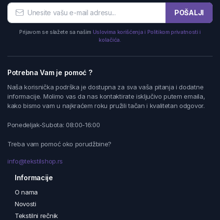
POŠALJI
Prijavom se slažete sa našim
Uslovima korišćenja i Politikom privatnosti i
kolačića.
Potrebna Vam je pomoć ?
Naša korisnička podrška je dostupna za sva vaša pitanja i dodatne
informacije. Molimo vas da nas kontaktirate isključivo putem emaila,
kako bismo vam u najkraćem roku pružili tačan i kvalitetan odgovor.
Ponedeljak-Subota: 08:00-16:00
Treba vam pomoć oko porudžbine?
info@tekstilshop.rs
Informacije
O nama
Novosti
Tekstilni rečnik