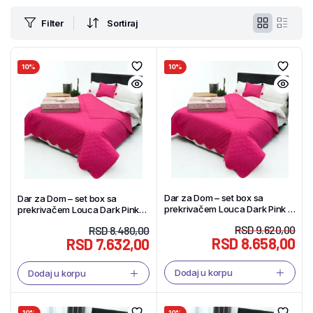
Filter
Sortiraj
10%
10%
Dar za Dom – set box sa
Dar za Dom – set box sa
prekrivačem Louca Dark Pink –
prekrivačem Louca Dark Pink
Tekstil Shop
singl – Tekstil Shop
RSD
9.620,00
RSD
8.480,00
RSD
8.658,00
RSD
7.632,00
Dodaj u korpu
Dodaj u korpu
10%
10%