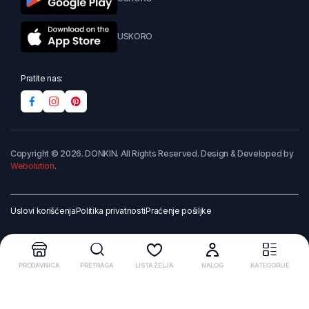
USKORO
Pratite nas:
Copyright © 2026. DONKIN. All Rights Reserved. Design & Developed by
Webolution
.
Uslovi korišćenja
Politika privatnosti
Praćenje pošiljke
PRODAVNICA
PRETRAGA
LISTA ŽELJA
NALOG
KATEGORIJE