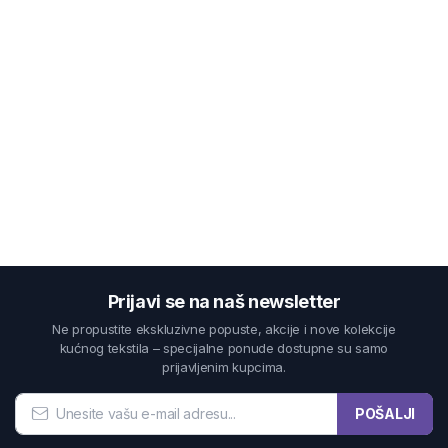
Prijavi se na naš newsletter
Ne propustite ekskluzivne popuste, akcije i nove kolekcije
kućnog tekstila – specijalne ponude dostupne su samo
prijavljenim kupcima.
POŠALJI