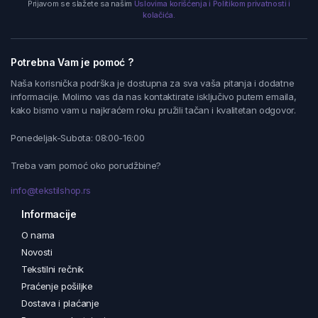
Prijavom se slažete sa našim
Uslovima korišćenja i Politikom privatnosti i
kolačića.
Potrebna Vam je pomoć ?
Naša korisnička podrška je dostupna za sva vaša pitanja i dodatne
informacije. Molimo vas da nas kontaktirate isključivo putem emaila,
kako bismo vam u najkraćem roku pružili tačan i kvalitetan odgovor.
Ponedeljak-Subota: 08:00-16:00
Treba vam pomoć oko porudžbine?
info@tekstilshop.rs
Informacije
O nama
Novosti
Tekstilni rečnik
Praćenje pošiljke
Dostava i plaćanje