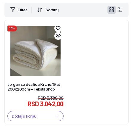
Filter
Sortiraj
10%
Jorgan sa dva lica Krzno/Glat
200x200cm – Tekstil Shop
RSD
3.380,00
RSD
3.042,00
Dodaj u korpu