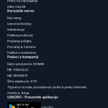
Pravo na odustajanje
Kako naručiti
Korisnički servis
Moj nalog
Uslovi korišćenja
Reklamacije
Politika privatnosti
Praćenje pošiljke
Povraćaj & Zamena
Politika o kolačićima
Podaci o kompaniji
Naziv preduzeća: DONKIN
PIB: 115605220
MB: 68492874
Šifra delatnosti: 4791
Trgovina na malo posredstvom pošte ili preko interneta
Grdelica, Srbija
USKORO - Preuzmite aplikaciju
USKORO