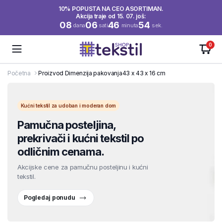
10% POPUSTA NA CEO ASORTIMAN.
Akcija traje od 15. 07. još:
08
06
46
53
dana
sati
minuta
sek.
0
Početna
Proizvod Dimenzija pakovanja
43 x 43 x 16 cm
Kućni tekstil za udoban i moderan dom
Pamučna posteljina,
prekrivači i kućni tekstil po
odličnim cenama.
Akcijske cene za pamučnu posteljinu i kućni
tekstil.
Pogledaj ponudu