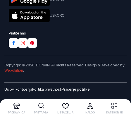
USKORO
Pratite nas:
Copyright © 2026. DONKIN. All Rights Reserved. Design & Developed by
Webolution
.
Uslovi korišćenja
Politika privatnosti
Praćenje pošiljke
PRODAVNICA
PRETRAGA
LISTA ŽELJA
NALOG
KATEGORIJE