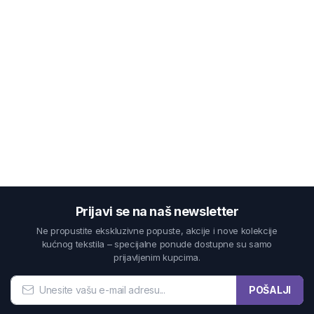
Prijavi se na naš newsletter
Ne propustite ekskluzivne popuste, akcije i nove kolekcije
kućnog tekstila – specijalne ponude dostupne su samo
prijavljenim kupcima.
POŠALJI