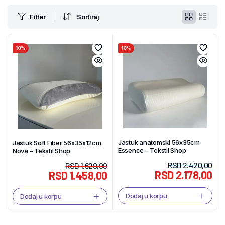
Filter
Sortiraj
10%
10%
Jastuk anatomski 56x35cm
Jastuk Soft Fiber 56x35x12cm
Essence – Tekstil Shop
Nova – Tekstil Shop
RSD
2.420,00
RSD
1.620,00
RSD
2.178,00
RSD
1.458,00
Dodaj u korpu
Dodaj u korpu