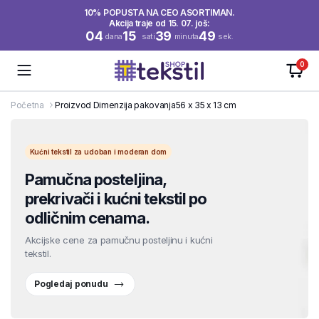
10% POPUSTA NA CEO ASORTIMAN.
Akcija traje od 15. 07. još:
04
15
39
49
dana
sati
minuta
sek.
0
Početna
Proizvod Dimenzija pakovanja
56 x 35 x 13 cm
Kućni tekstil za udoban i moderan dom
Pamučna posteljina,
prekrivači i kućni tekstil po
odličnim cenama.
Akcijske cene za pamučnu posteljinu i kućni
tekstil.
Pogledaj ponudu