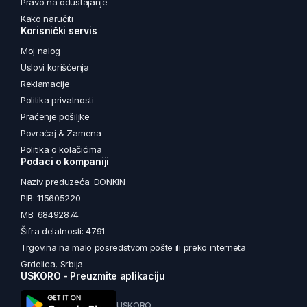
Pravo na odustajanje
Kako naručiti
Korisnički servis
Moj nalog
Uslovi korišćenja
Reklamacije
Politika privatnosti
Praćenje pošiljke
Povraćaj & Zamena
Politika o kolačićima
Podaci o kompaniji
Naziv preduzeća: DONKIN
PIB: 115605220
MB: 68492874
Šifra delatnosti: 4791
Trgovina na malo posredstvom pošte ili preko interneta
Grdelica, Srbija
USKORO - Preuzmite aplikaciju
USKORO