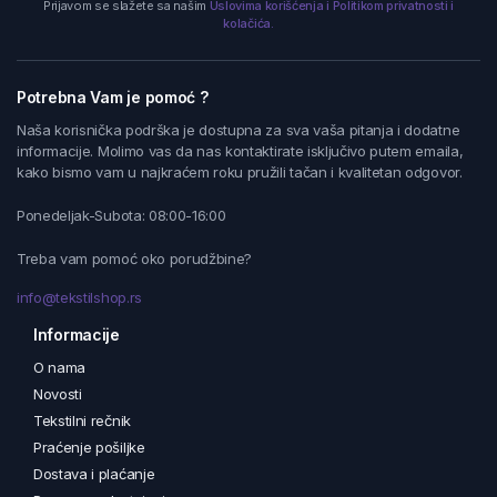
Prijavom se slažete sa našim
Uslovima korišćenja i Politikom privatnosti i
kolačića.
Potrebna Vam je pomoć ?
Naša korisnička podrška je dostupna za sva vaša pitanja i dodatne
informacije. Molimo vas da nas kontaktirate isključivo putem emaila,
kako bismo vam u najkraćem roku pružili tačan i kvalitetan odgovor.
Ponedeljak-Subota: 08:00-16:00
Treba vam pomoć oko porudžbine?
info@tekstilshop.rs
Informacije
O nama
Novosti
Tekstilni rečnik
Praćenje pošiljke
Dostava i plaćanje