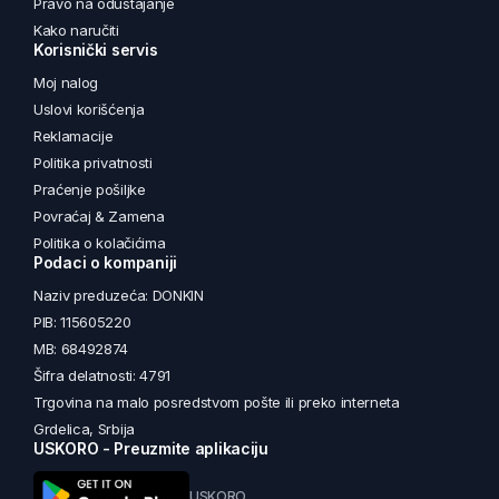
Pravo na odustajanje
Kako naručiti
Korisnički servis
Moj nalog
Uslovi korišćenja
Reklamacije
Politika privatnosti
Praćenje pošiljke
Povraćaj & Zamena
Politika o kolačićima
Podaci o kompaniji
Naziv preduzeća: DONKIN
PIB: 115605220
MB: 68492874
Šifra delatnosti: 4791
Trgovina na malo posredstvom pošte ili preko interneta
Grdelica, Srbija
USKORO - Preuzmite aplikaciju
USKORO