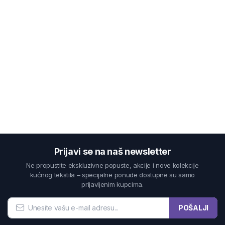
Prijavi se na naš newsletter
Ne propustite ekskluzivne popuste, akcije i nove kolekcije
kućnog tekstila – specijalne ponude dostupne su samo
prijavljenim kupcima.
POŠALJI