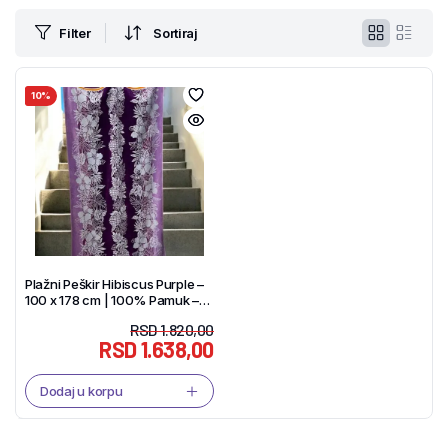
Filter
Sortiraj
10%
Plažni Peškir Hibiscus Purple –
100 x 178 cm | 100% Pamuk –
Tekstil Shop
RSD
1.820,00
RSD
1.638,00
Dodaj u korpu