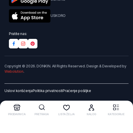
USKORO
Pratite nas:
Copyright © 2026. DONKIN. All Rights Reserved. Design & Developed by
Webolution
.
Uslovi korišćenja
Politika privatnosti
Praćenje pošiljke
PRODAVNICA
PRETRAGA
LISTA ŽELJA
NALOG
KATEGORIJE