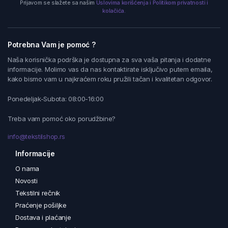
Prijavom se slažete sa našim
Uslovima korišćenja i Politikom privatnosti i
kolačića.
Potrebna Vam je pomoć ?
Naša korisnička podrška je dostupna za sva vaša pitanja i dodatne
informacije. Molimo vas da nas kontaktirate isključivo putem emaila,
kako bismo vam u najkraćem roku pružili tačan i kvalitetan odgovor.
Ponedeljak-Subota: 08:00-16:00
Treba vam pomoć oko porudžbine?
info@tekstilshop.rs
Informacije
O nama
Novosti
Tekstilni rečnik
Praćenje pošiljke
Dostava i plaćanje