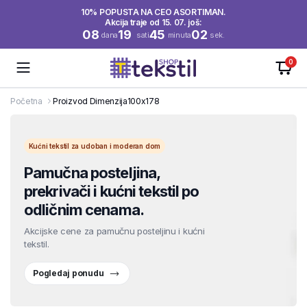
10% POPUSTA NA CEO ASORTIMAN.
Akcija traje od 15. 07. još:
08
19
45
02
dana
sati
minuta
sek.
0
Početna
Proizvod Dimenzija
100x178
Kućni tekstil za udoban i moderan dom
Pamučna posteljina,
prekrivači i kućni tekstil po
odličnim cenama.
Akcijske cene za pamučnu posteljinu i kućni
tekstil.
Pogledaj ponudu