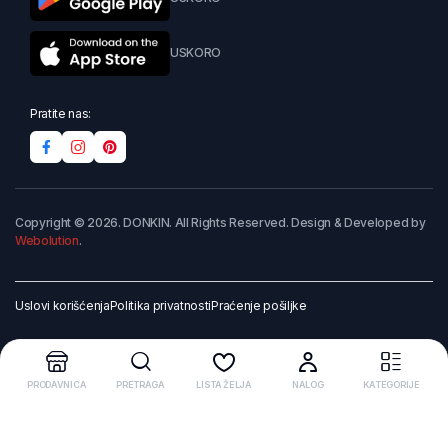
USKORO
Pratite nas:
Copyright © 2026. DONKIN. All Rights Reserved. Design & Developed by
Webolution
.
Uslovi korišćenja
Politika privatnosti
Praćenje pošiljke
PRODAVNICA
PRETRAGA
LISTA ŽELJA
NALOG
KATEGORIJE