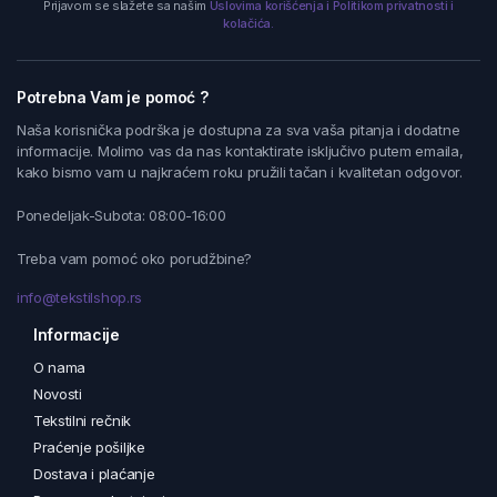
Prijavom se slažete sa našim
Uslovima korišćenja i Politikom privatnosti i
kolačića.
Potrebna Vam je pomoć ?
Naša korisnička podrška je dostupna za sva vaša pitanja i dodatne
informacije. Molimo vas da nas kontaktirate isključivo putem emaila,
kako bismo vam u najkraćem roku pružili tačan i kvalitetan odgovor.
Ponedeljak-Subota: 08:00-16:00
Treba vam pomoć oko porudžbine?
info@tekstilshop.rs
Informacije
O nama
Novosti
Tekstilni rečnik
Praćenje pošiljke
Dostava i plaćanje