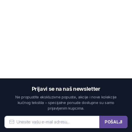
Prijavi se na naš newsletter
Ne propustite ekskluzivne popuste, akcije i nove kolekcije
kućnog tekstila – specijalne ponude dostupne su samo
prijavljenim kupcima.
POŠALJI