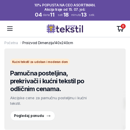
10% POPUSTA NA CEO ASORTIMAN.
Akcija traje od 15. 07. još:
04
11
18
13
dana
sati
minuta
sek.
0
Početna
Proizvod Dimenzija
140x240cm
Kućni tekstil za udoban i moderan dom
Pamučna posteljina,
prekrivači i kućni tekstil po
odličnim cenama.
Akcijske cene za pamučnu posteljinu i kućni
tekstil.
Pogledaj ponudu