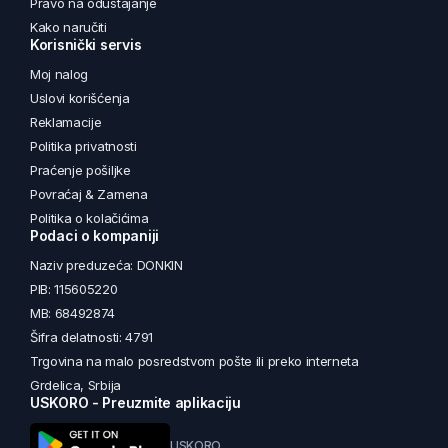
Pravo na odustajanje
Kako naručiti
Korisnički servis
Moj nalog
Uslovi korišćenja
Reklamacije
Politika privatnosti
Praćenje pošiljke
Povraćaj & Zamena
Politika o kolačićima
Podaci o kompaniji
Naziv preduzeća: DONKIN
PIB: 115605220
MB: 68492874
Šifra delatnosti: 4791
Trgovina na malo posredstvom pošte ili preko interneta
Grdelica, Srbija
USKORO - Preuzmite aplikaciju
USKORO