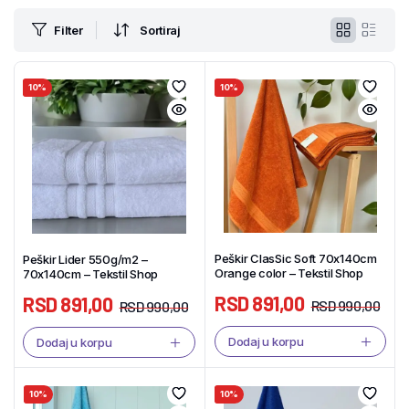
Filter
Sortiraj
10%
10%
Peškir ClasSic Soft 70x140cm
Peškir Lider 550g/m2 –
Orange color – Tekstil Shop
70x140cm – Tekstil Shop
RSD
891,00
RSD
891,00
RSD
990,00
RSD
990,00
Dodaj u korpu
Dodaj u korpu
10%
10%