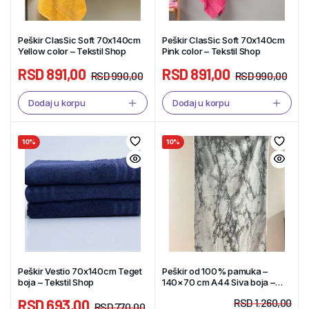
Peškir ClasSic Soft 70x140cm
Peškir ClasSic Soft 70x140cm
Yellow color – Tekstil Shop
Pink color – Tekstil Shop
RSD
891,00
RSD
891,00
RSD
990,00
RSD
990,00
Dodaj u korpu
Dodaj u korpu
10%
10%
Peškir Vestio 70x140cm Teget
Peškir od 100% pamuka –
boja – Tekstil Shop
140×70 cm A44 Siva boja –
Tekstil Shop
RSD
693,00
RSD
1.260,00
RSD
770,00