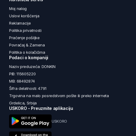
Moj nalog
Uslovi korišćenja
Reklamacije
Politika privatnosti
Praćenje pošiljke
Povraćaj & Zamena
Politika o kolačićima
Podaci o kompaniji
Naziv preduzeća: DONKIN
PIB: 115605220
MB: 68492874
Šifra delatnosti: 4791
Trgovina na malo posredstvom pošte ili preko interneta
Grdelica, Srbija
USKORO - Preuzmite aplikaciju
USKORO