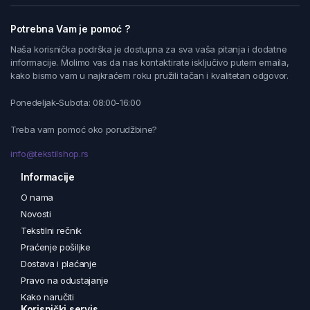
Potrebna Vam je pomoć ?
Naša korisnička podrška je dostupna za sva vaša pitanja i dodatne
informacije. Molimo vas da nas kontaktirate isključivo putem emaila,
kako bismo vam u najkraćem roku pružili tačan i kvalitetan odgovor.
Ponedeljak-Subota: 08:00-16:00
Treba vam pomoć oko porudžbine?
info@tekstilshop.rs
Informacije
O nama
Novosti
Tekstilni rečnik
Praćenje pošiljke
Dostava i plaćanje
Pravo na odustajanje
Kako naručiti
Korisnički servis