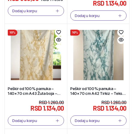
RSD
1.134,00
Dodaj u korpu
Dodaj u korpu
10%
10%
Peškir od 100% pamuka –
Peškir od 100% pamuka –
140×70 cm A43 Žuta boja –
140×70 cm A42 Tirkiz – Tekstil
Tekstil Shop
Shop
RSD
1.260,00
RSD
1.260,00
RSD
1.134,00
RSD
1.134,00
Dodaj u korpu
Dodaj u korpu