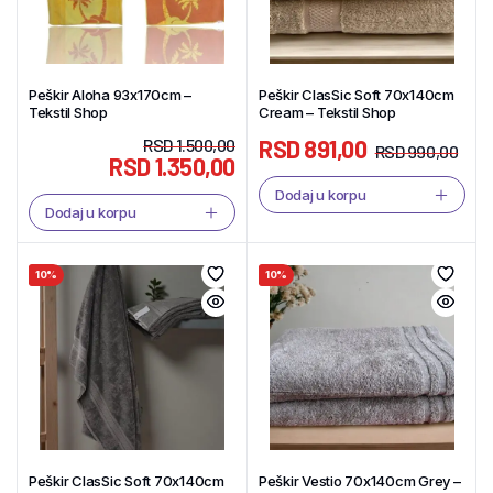
Peškir Aloha 93x170cm –
Peškir ClasSic Soft 70x140cm
Tekstil Shop
Cream – Tekstil Shop
RSD
1.500,00
RSD
891,00
RSD
990,00
RSD
1.350,00
Dodaj u korpu
Dodaj u korpu
10%
10%
Peškir ClasSic Soft 70x140cm
Peškir Vestio 70x140cm Grey –