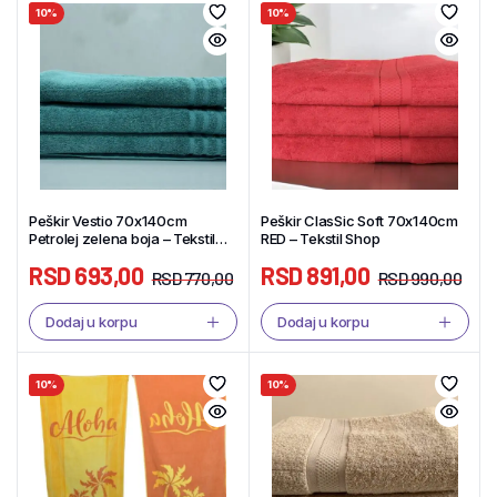
10%
10%
Peškir Vestio 70x140cm
Peškir ClasSic Soft 70x140cm
Petrolej zelena boja – Tekstil
RED – Tekstil Shop
Shop
RSD
693,00
RSD
891,00
RSD
770,00
RSD
990,00
Dodaj u korpu
Dodaj u korpu
10%
10%