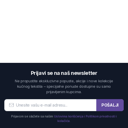
Prijavi se na naš newsletter
Ne propustite ekskluzivne popuste, akcije i nove kolekcije
kućnog tekstila – specijalne ponude dostupne su samo
prijavljenim kupcima.
POŠALJI
Prijavom se slažete sa našim
Uslovima korišćenja i Politikom privatnosti i
kolačića.