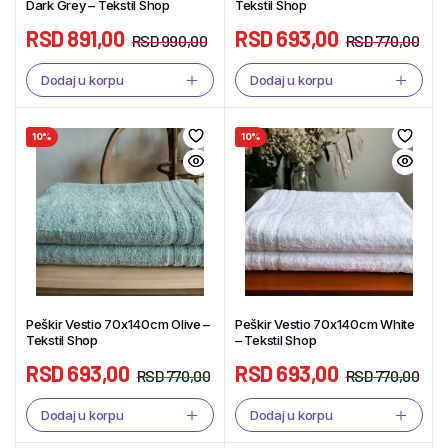
Dark Grey – Tekstil Shop
Tekstil Shop
RSD
891,00
RSD
693,00
RSD
990,00
RSD
770,00
Dodaj u korpu
Dodaj u korpu
10%
10%
Peškir Vestio 70x140cm Olive –
Peškir Vestio 70x140cm White
Tekstil Shop
– Tekstil Shop
RSD
693,00
RSD
693,00
RSD
770,00
RSD
770,00
Dodaj u korpu
Dodaj u korpu