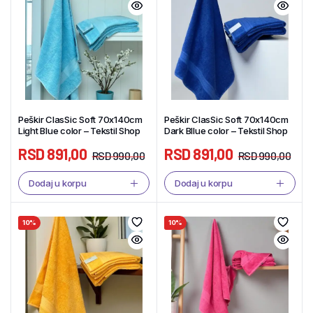
Peškir ClasSic Soft 70x140cm
Peškir ClasSic Soft 70x140cm
Light Blue color – Tekstil Shop
Dark Bllue color – Tekstil Shop
RSD
891,00
RSD
891,00
RSD
990,00
RSD
990,00
Dodaj u korpu
Dodaj u korpu
10%
10%