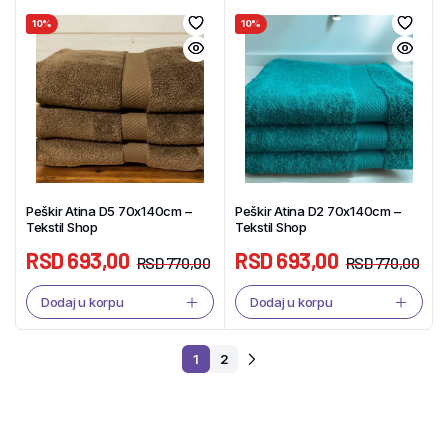
10%
10%
Peškir Atina D5 70x140cm –
Peškir Atina D2 70x140cm –
Tekstil Shop
Tekstil Shop
RSD
693,00
RSD
693,00
RSD
770,00
RSD
770,00
Dodaj u korpu
Dodaj u korpu
1
2