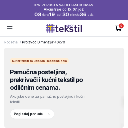
10% POPUSTA NA CEO ASORTIMAN.
Akcija traje od 15. 07. još:
08
19
30
36
dana
sati
minuta
sek.
0
Početna
Proizvod Dimenzija
140x70
Kućni tekstil za udoban i moderan dom
Pamučna posteljina,
prekrivači i kućni tekstil po
odličnim cenama.
Akcijske cene za pamučnu posteljinu i kućni
tekstil.
Pogledaj ponudu