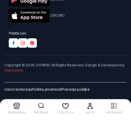
USKORO
Pratite nas:
Copyright © 2026. DONKIN. All Rights Reserved. Design & Developed by
Webolution
.
Uslovi korišćenja
Politika privatnosti
Praćenje pošiljke
PRODAVNICA
PRETRAGA
LISTA ŽELJA
NALOG
KATEGORIJE