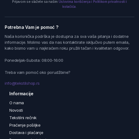
Prijavom se slažete sa našim
Uslovima korišćenja i Politikom privatnosti i
kolačića.
Potrebna Vam je pomoć ?
Naša korisnička podrška je dostupna za sva vaša pitanja i dodatne
informacije. Molimo vas da nas kontaktirate isključivo putem emaila,
kako bismo vam u najkraćem roku pružili tačan i kvalitetan odgovor.
Ponedeljak-Subota: 08:00-16:00
Treba vam pomoć oko porudžbine?
info@tekstilshop.rs
Informacije
O nama
Novosti
Tekstilni rečnik
Praćenje pošiljke
Dostava i plaćanje