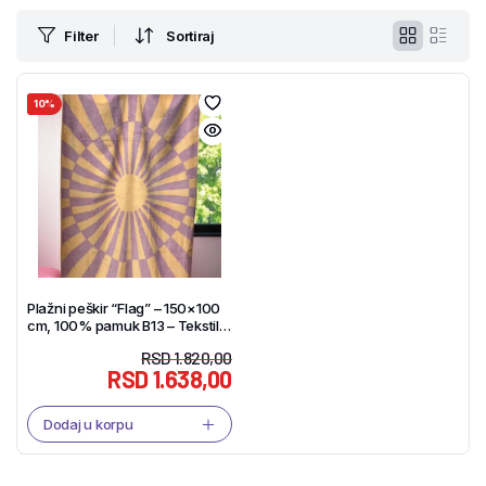
Filter
Sortiraj
10%
Plažni peškir “Flag” – 150×100
cm, 100% pamuk B13 – Tekstil
Shop
RSD
1.820,00
RSD
1.638,00
Dodaj u korpu