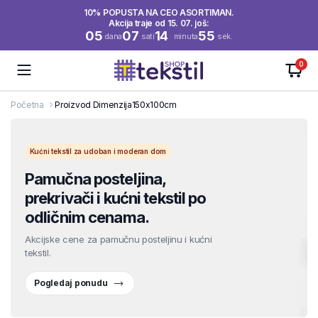
10% POPUSTA NA CEO ASORTIMAN.
Akcija traje od 15. 07. još:
05
07
14
55
dana
sati
minuta
sek.
0
Početna
Proizvod Dimenzija
150x100cm
Kućni tekstil za udoban i moderan dom
Pamučna posteljina,
prekrivači i kućni tekstil po
odličnim cenama.
Akcijske cene za pamučnu posteljinu i kućni
tekstil.
Pogledaj ponudu