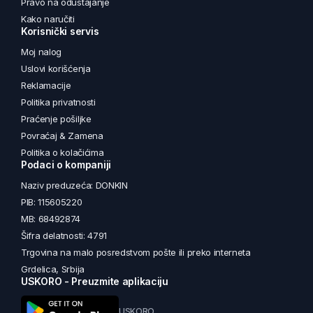
Pravo na odustajanje
Kako naručiti
Korisnički servis
Moj nalog
Uslovi korišćenja
Reklamacije
Politika privatnosti
Praćenje pošiljke
Povraćaj & Zamena
Politika o kolačićima
Podaci o kompaniji
Naziv preduzeća: DONKIN
PIB: 115605220
MB: 68492874
Šifra delatnosti: 4791
Trgovina na malo posredstvom pošte ili preko interneta
Grdelica, Srbija
USKORO - Preuzmite aplikaciju
USKORO