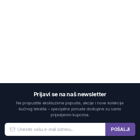
Prijavi se na naš newsletter
Ne propustite ekskluzivne popuste, akcije i nove kolekcije
kućnog tekstila – specijalne ponude dostupne su samo
prijavljenim kupcima.
POŠALJI