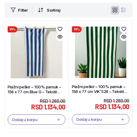
Filter
Sortiraj
10%
10%
Plažni peškir – 100% pamuk –
Plažni peškir – 100% pamuk –
156 x 77 cm VIK’S28 – Tekstil
156 x 77 cm Blue G – Tekstil
Shop
Shop
RSD
1.260,00
RSD
1.260,00
RSD
1.134,00
RSD
1.134,00
Dodaj u korpu
Dodaj u korpu