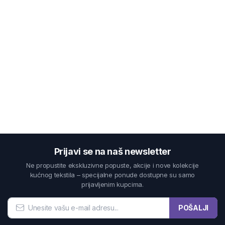
Prijavi se na naš newsletter
Ne propustite ekskluzivne popuste, akcije i nove kolekcije
kućnog tekstila – specijalne ponude dostupne su samo
prijavljenim kupcima.
POŠALJI