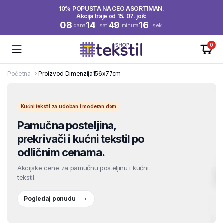
10% POPUSTA NA CEO ASORTIMAN.
Akcija traje od 15. 07. još:
08
14
49
16
dana
sati
minuta
sek.
0
Početna
Proizvod Dimenzija
156x77cm
Kućni tekstil za udoban i moderan dom
Pamučna posteljina,
prekrivači i kućni tekstil po
odličnim cenama.
Akcijske cene za pamučnu posteljinu i kućni
tekstil.
Pogledaj ponudu