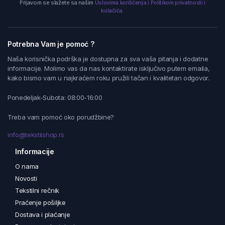
Prijavom se slažete sa našim
Uslovima korišćenja i Politikom privatnosti i
kolačića.
Potrebna Vam je pomoć ?
Naša korisnička podrška je dostupna za sva vaša pitanja i dodatne
informacije. Molimo vas da nas kontaktirate isključivo putem emaila,
kako bismo vam u najkraćem roku pružili tačan i kvalitetan odgovor.
Ponedeljak-Subota: 08:00-16:00
Treba vam pomoć oko porudžbine?
info@tekstilshop.rs
Informacije
O nama
Novosti
Tekstilni rečnik
Praćenje pošiljke
Dostava i plaćanje