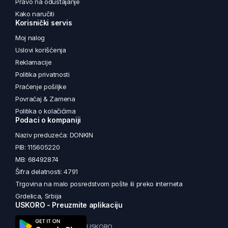
Pravo na odustajanje
Kako naručiti
Korisnički servis
Moj nalog
Uslovi korišćenja
Reklamacije
Politika privatnosti
Praćenje pošiljke
Povraćaj & Zamena
Politika o kolačićima
Podaci o kompaniji
Naziv preduzeća: DONKIN
PIB: 115605220
MB: 68492874
Šifra delatnosti: 4791
Trgovina na malo posredstvom pošte ili preko interneta
Grdelica, Srbija
USKORO - Preuzmite aplikaciju
USKORO