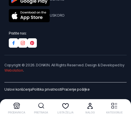
USKORO
Pratite nas:
Copyright © 2026. DONKIN. All Rights Reserved. Design & Developed by
Webolution
.
Uslovi korišćenja
Politika privatnosti
Praćenje pošiljke
PRODAVNICA
PRETRAGA
LISTA ŽELJA
NALOG
KATEGORIJE