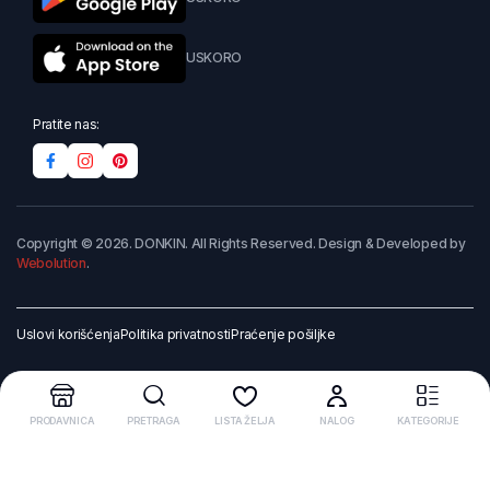
USKORO
Pratite nas:
Copyright © 2026. DONKIN. All Rights Reserved. Design & Developed by
Webolution
.
Uslovi korišćenja
Politika privatnosti
Praćenje pošiljke
PRODAVNICA
PRETRAGA
LISTA ŽELJA
NALOG
KATEGORIJE