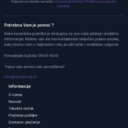
Prijavom se slažete sa našim
Uslovima korišćenja i Politikom privatnosti i
kolačića.
Potrebna Vam je pomoć ?
Naša korisnička podrška je dostupna za sva vaša pitanja i dodatne
informacije. Molimo vas da nas kontaktirate isključivo putem emaila,
kako bismo vam u najkraćem roku pružili tačan i kvalitetan odgovor.
Ponedeljak-Subota: 08:00-16:00
Treba vam pomoć oko porudžbine?
info@tekstilshop.rs
Informacije
O nama
Novosti
Tekstilni rečnik
Praćenje pošiljke
Dostava i plaćanje