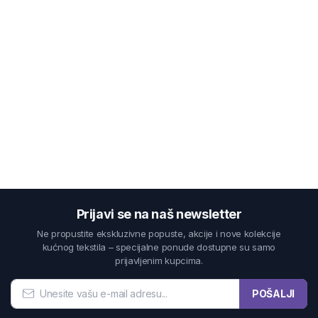
Prijavi se na naš newsletter
Ne propustite ekskluzivne popuste, akcije i nove kolekcije
kućnog tekstila – specijalne ponude dostupne su samo
prijavljenim kupcima.
POŠALJI