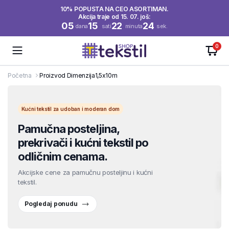
10% POPUSTA NA CEO ASORTIMAN.
Akcija traje od 15. 07. još:
05
15
22
24
dana
sati
minuta
sek.
0
Početna
Proizvod Dimenzija
1,5x10m
Kućni tekstil za udoban i moderan dom
Pamučna posteljina,
prekrivači i kućni tekstil po
odličnim cenama.
Akcijske cene za pamučnu posteljinu i kućni
tekstil.
Pogledaj ponudu