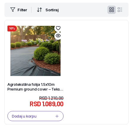
Filter
Sortiraj
10%
Agrotekstilna folija 1.5x10m
Premium ground cover – Tekstil
Shop
RSD
1.210,00
RSD
1.089,00
Dodaj u korpu