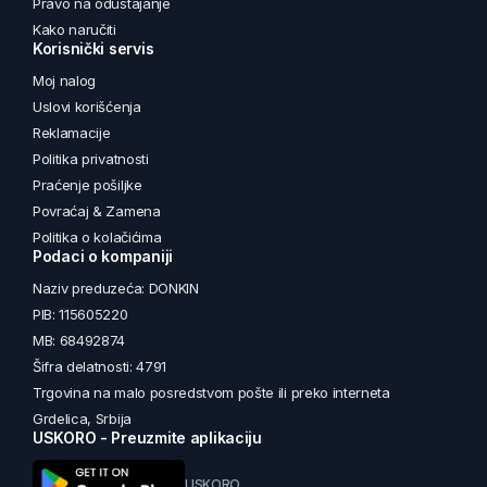
Pravo na odustajanje
Kako naručiti
Korisnički servis
Moj nalog
Uslovi korišćenja
Reklamacije
Politika privatnosti
Praćenje pošiljke
Povraćaj & Zamena
Politika o kolačićima
Podaci o kompaniji
Naziv preduzeća: DONKIN
PIB: 115605220
MB: 68492874
Šifra delatnosti: 4791
Trgovina na malo posredstvom pošte ili preko interneta
Grdelica, Srbija
USKORO - Preuzmite aplikaciju
USKORO