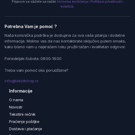
Prijavom se slažete sa našim
Uslovima korišćenja i Politikom privatnosti i
kolačića.
Potrebna Vam je pomoć ?
Naša korisnička podrška je dostupna za sva vaša pitanja i dodatne
informacije. Molimo vas da nas kontaktirate isključivo putem emaila,
kako bismo vam u najkraćem roku pružili tačan i kvalitetan odgovor.
Ponedeljak-Subota: 08:00-16:00
Treba vam pomoć oko porudžbine?
info@tekstilshop.rs
Informacije
O nama
Novosti
Tekstilni rečnik
Praćenje pošiljke
Dostava i plaćanje