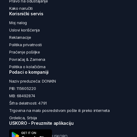
Pravo na odustajanje
Kako naručiti
Korisnički servis
Moj nalog
Uslovi korišćenja
Reklamacije
Politika privatnosti
Praćenje pošiljke
Povraćaj & Zamena
Politika o kolačićima
Podaci o kompaniji
Naziv preduzeća: DONKIN
PIB: 115605220
MB: 68492874
Šifra delatnosti: 4791
Trgovina na malo posredstvom pošte ili preko interneta
Grdelica, Srbija
USKORO - Preuzmite aplikaciju
USKORO