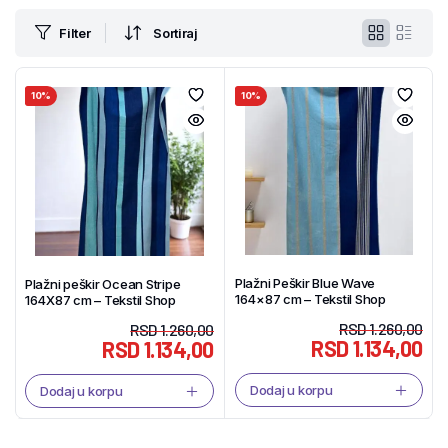
Filter
Sortiraj
10%
10%
Plažni Peškir Blue Wave
Plažni peškir Ocean Stripe
164×87 cm – Tekstil Shop
164X87 cm – Tekstil Shop
RSD
1.260,00
RSD
1.260,00
RSD
1.134,00
RSD
1.134,00
Dodaj u korpu
Dodaj u korpu