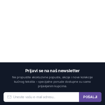
Prijavi se na naš newsletter
Ne propustite ekskluzivne popuste, akcije i nove kolekcije
kućnog tekstila – specijalne ponude dostupne su samo
prijavljenim kupcima.
POŠALJI