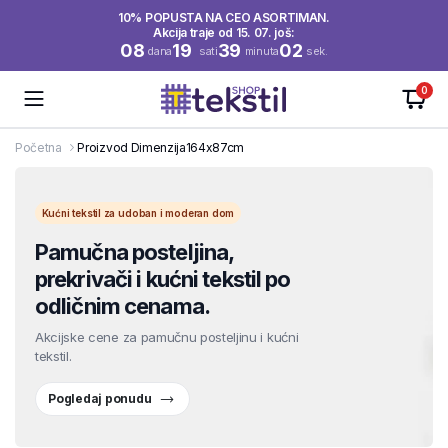
10% POPUSTA NA CEO ASORTIMAN.
Akcija traje od 15. 07. još:
08
19
39
01
dana
sati
minuta
sek.
0
Početna
Proizvod Dimenzija
164x87cm
Kućni tekstil za udoban i moderan dom
Pamučna posteljina,
prekrivači i kućni tekstil po
odličnim cenama.
Akcijske cene za pamučnu posteljinu i kućni
tekstil.
Pogledaj ponudu