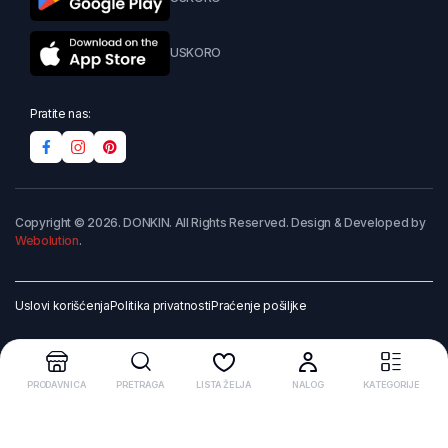
USKORO
Pratite nas:
Copyright © 2026. DONKIN. All Rights Reserved. Design & Developed by
Webolution
.
Uslovi korišćenja
Politika privatnosti
Praćenje pošiljke
PRODAVNICA
PRETRAGA
LISTA ŽELJA
NALOG
KATEGORIJE