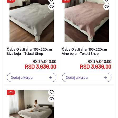
Ćebe Glat Bahar 165x220cm
Ćebe Glat Bahar 165x220cm
Siva boja – Tekstil Shop
Vino boja – Tekstil Shop
RSD
4.040,00
RSD
4.040,00
RSD
3.636,00
RSD
3.636,00
Dodaj u korpu
Dodaj u korpu
10%