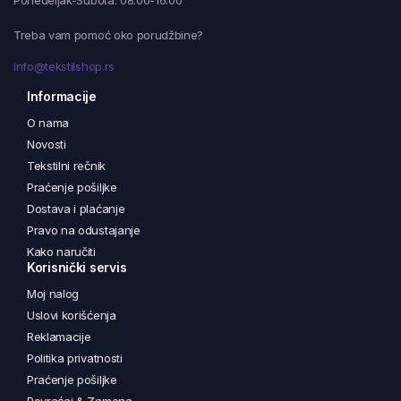
Ponedeljak-Subota: 08:00-16:00
Treba vam pomoć oko porudžbine?
info@tekstilshop.rs
Informacije
O nama
Novosti
Tekstilni rečnik
Praćenje pošiljke
Dostava i plaćanje
Pravo na odustajanje
Kako naručiti
Korisnički servis
Moj nalog
Uslovi korišćenja
Reklamacije
Politika privatnosti
Praćenje pošiljke