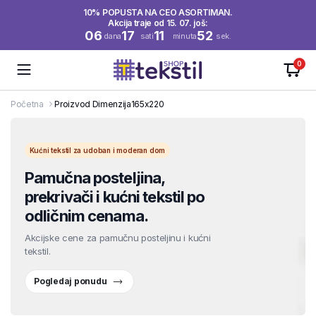
10% POPUSTA NA CEO ASORTIMAN.
Akcija traje od 15. 07. još:
06
17
11
52
dana
sati
minuta
sek.
0
Početna
Proizvod Dimenzija
165x220
Kućni tekstil za udoban i moderan dom
Pamučna posteljina,
prekrivači i kućni tekstil po
odličnim cenama.
Akcijske cene za pamučnu posteljinu i kućni
tekstil.
Pogledaj ponudu