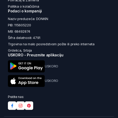
Povraćaj & Zamena
Politika o kolačićima
Podaci o kompaniji
Naziv preduzeća: DONKIN
PIB: 115605220
MB: 68492874
Šifra delatnosti: 4791
Trgovina na malo posredstvom pošte ili preko interneta
Grdelica, Srbija
USKORO - Preuzmite aplikaciju
USKORO
USKORO
Pratite nas: