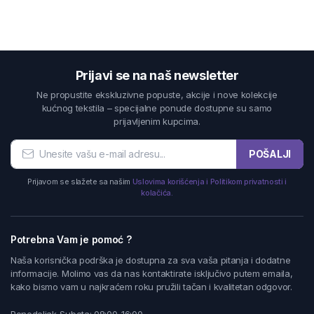
Prijavi se na naš newsletter
Ne propustite ekskluzivne popuste, akcije i nove kolekcije
kućnog tekstila – specijalne ponude dostupne su samo
prijavljenim kupcima.
POŠALJI
Prijavom se slažete sa našim
Uslovima korišćenja i Politikom privatnosti i
kolačića.
Potrebna Vam je pomoć ?
Naša korisnička podrška je dostupna za sva vaša pitanja i dodatne
informacije. Molimo vas da nas kontaktirate isključivo putem emaila,
kako bismo vam u najkraćem roku pružili tačan i kvalitetan odgovor.