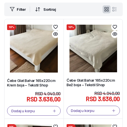
Filter
Sortiraj
10%
10%
Ćebe Glat Bahar 165x220cm
Ćebe Glat Bahar 165x220cm
Bež boja – Tekstil Shop
Krem boja – Tekstil Shop
RSD
4.040,00
RSD
4.040,00
RSD
3.636,00
RSD
3.636,00
Dodaj u korpu
Dodaj u korpu
10%
10%