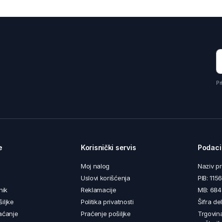
Pr
e
Korisnički servis
Podaci
Moj nalog
Naziv p
Uslovi korišćenja
PIB: 11
nik
Reklamacije
MB: 68
iljke
Politika privatnosti
Šifra de
aćanje
Praćenje pošiljke
Trgovin