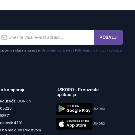
POŠALJI
ijavom se slažete sa našim
Uslovima korišćenja i Politikom privatnosti i kolačića.
 o kompaniji
USKORO - Preuzmite
aplikaciju
reduzeća: DONKIN
5605220
USKORO
492874
latnosti: 4791
USKORO
a na malo posredstvom