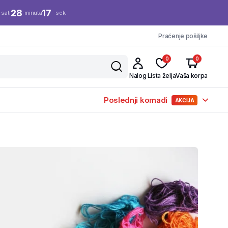
28
16
sati
minuta
sek.
Praćenje pošiljke
0
0
Nalog
Lista želja
Vaša korpa
Poslednji komadi
AKCIJA