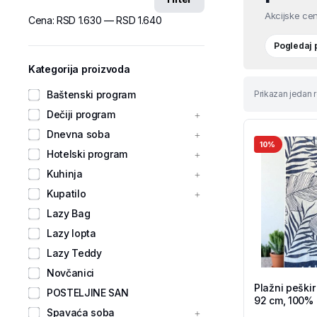
Akcijske cen
Cena:
RSD 1.630
—
RSD 1.640
Pogledaj
Kategorija proizvoda
Baštenski program
Prikazan jedan r
Dečiji program
Dnevna soba
10%
Hotelski program
Kuhinja
Kupatilo
Lazy Bag
Lazy lopta
Lazy Teddy
Novčanici
Plažni peškir
POSTELJINE SAN
92 cm, 100% 
Spavaća soba
Shop