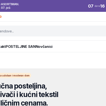
O ASORTIMAN.
07
16
dana
. 07. još:
0
takt
POSTELJINE SAN
Novčanici
l za udoban i moderan dom
na posteljina,
vači i kućni tekstil
ličnim cenama.