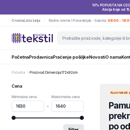
10% POPUSTA NA CE
Akcija traje od 15
O nama
Lista želja
Radno vreme I Ponedeljak - Subota:
08:00 - 16:0
Početna
Prodavnica
Praćenje pošiljke
Novosti
O nama
Kon
Početna
Proizvod Dimenzija
172x92cm
Cena
Kućni teksti
Minimalna cena
Maksimalna cena
Pamuč
-
prekri
po od
Filter