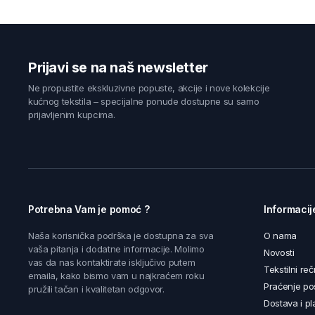
Prijavi se na naš newsletter
Ne propustite ekskluzivne popuste, akcije i nove kolekcije
kućnog tekstila – specijalne ponude dostupne su samo
prijavljenim kupcima.
Potrebna Vam je pomoć ?
Informacij
Naša korisnička podrška je dostupna za sva
O nama
vaša pitanja i dodatne informacije. Molimo
Novosti
vas da nas kontaktirate isključivo putem
Tekstilni reč
emaila, kako bismo vam u najkraćem roku
Praćenje poš
pružili tačan i kvalitetan odgovor.
Dostava i pl