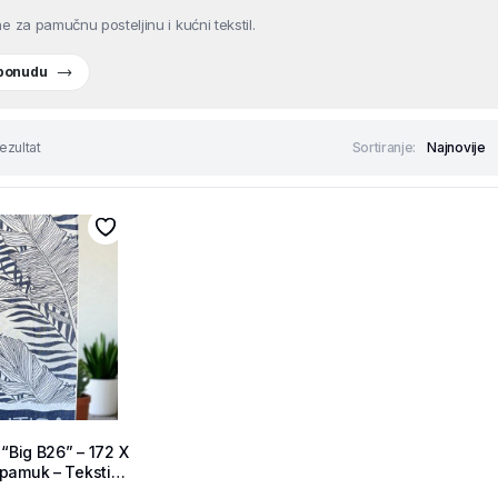
e za pamučnu posteljinu i kućni tekstil.
 ponudu
ezultat
Sortiranje:
 “Big B26” – 172 X
pamuk – Tekstil