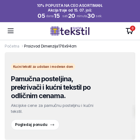
10% POPUSTA NA CEO ASORTIMAN.
Akcija traje od 15. 07. još:
05
15
20
30
dana
sati
minuta
sek.
0
Početna
Proizvod Dimenzija
176x94cm
Kućni tekstil za udoban i moderan dom
Pamučna posteljina,
prekrivači i kućni tekstil po
odličnim cenama.
Akcijske cene za pamučnu posteljinu i kućni
tekstil.
Pogledaj ponudu