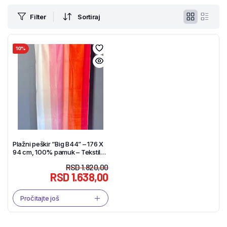
Filter
Sortiraj
10%
Plažni peškir “Big B44” – 176 X
94 cm, 100% pamuk – Tekstil
Shop
RSD
1.820,00
RSD
1.638,00
Pročitajte još