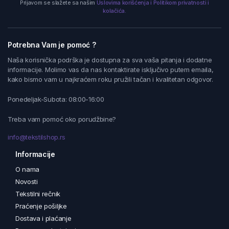
Prijavom se slažete sa našim
Uslovima korišćenja i Politikom privatnosti i
kolačića.
Potrebna Vam je pomoć ?
Naša korisnička podrška je dostupna za sva vaša pitanja i dodatne
informacije. Molimo vas da nas kontaktirate isključivo putem emaila,
kako bismo vam u najkraćem roku pružili tačan i kvalitetan odgovor.
Ponedeljak-Subota: 08:00-16:00
Treba vam pomoć oko porudžbine?
info@tekstilshop.rs
Informacije
O nama
Novosti
Tekstilni rečnik
Praćenje pošiljke
Dostava i plaćanje