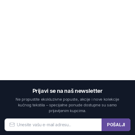
Prijavi se na naš newsletter
Ne propustite ekskluzivne popuste, akcije i nove kolekcije
kućnog tekstila – specijalne ponude dostupne su samo
prijavljenim kupcima.
POŠALJI