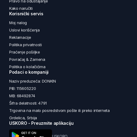
Pravo na odustajanje
Kako naručiti
Korisnički servis
Moj nalog
Uslovi korišćenja
Reklamacije
Politika privatnosti
Praćenje pošiljke
Povraćaj & Zamena
Politika o kolačićima
Podaci o kompaniji
Naziv preduzeća: DONKIN
PIB: 115605220
MB: 68492874
Šifra delatnosti: 4791
Trgovina na malo posredstvom pošte ili preko interneta
Grdelica, Srbija
USKORO - Preuzmite aplikaciju
USKORO