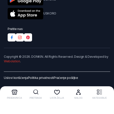
USKORO
Pratite nas:
Copyright © 2026. DONKIN. All Rights Reserved. Design & Developed by
Webolution
.
Uslovi korišćenja
Politika privatnosti
Praćenje pošiljke
PRODAVNICA
PRETRAGA
LISTA ŽELJA
NALOG
KATEGORIJE