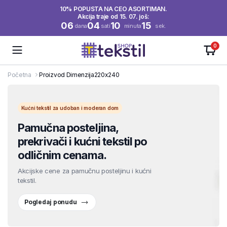
10% POPUSTA NA CEO ASORTIMAN.
Akcija traje od 15. 07. još:
06
04
10
14
dana
sati
minuta
sek.
0
Početna
Proizvod Dimenzija
220x240
Kućni tekstil za udoban i moderan dom
Pamučna posteljina,
prekrivači i kućni tekstil po
odličnim cenama.
Akcijske cene za pamučnu posteljinu i kućni
tekstil.
Pogledaj ponudu