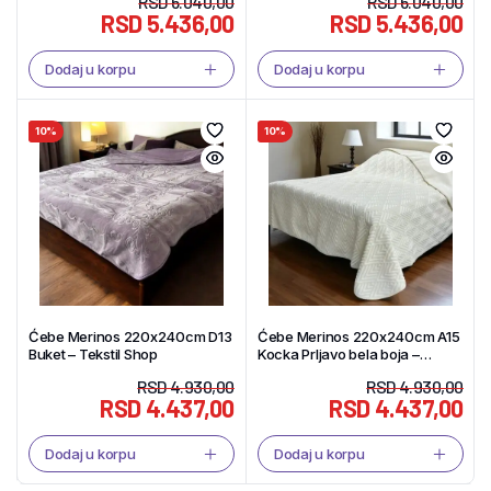
RSD
6.040,00
RSD
6.040,00
RSD
5.436,00
RSD
5.436,00
Dodaj u korpu
Dodaj u korpu
10%
10%
Ćebe Merinos 220x240cm D13
Ćebe Merinos 220x240cm A15
Buket – Tekstil Shop
Kocka Prljavo bela boja –
Tekstil Shop
RSD
4.930,00
RSD
4.930,00
RSD
4.437,00
RSD
4.437,00
Dodaj u korpu
Dodaj u korpu