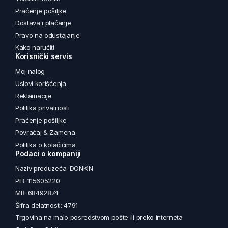
Praćenje pošiljke
Dostava i plaćanje
Pravo na odustajanje
Kako naručiti
Korisnički servis
Moj nalog
Uslovi korišćenja
Reklamacije
Politika privatnosti
Praćenje pošiljke
Povraćaj & Zamena
Politika o kolačićima
Podaci o kompaniji
Naziv preduzeća: DONKIN
PIB: 115605220
MB: 68492874
Šifra delatnosti: 4791
Trgovina na malo posredstvom pošte ili preko interneta