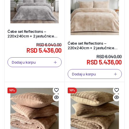
Ćebe set Reflections –
220x240cm + 2 jastučnice
50x70cm Gri – Tekstil Shop
Ćebe set Reflections –
RSD
6.040,00
220x240cm + 2 jastučnice
RSD
5.436,00
50x70cm Krem – Tekstil Shop
RSD
6.040,00
RSD
5.436,00
Dodaj u korpu
Dodaj u korpu
10%
10%