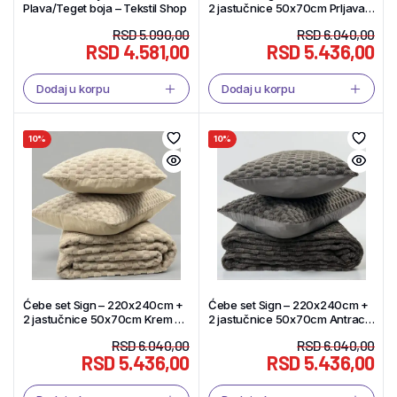
Plava/Teget boja – Tekstil Shop
2 jastučnice 50x70cm Prljava
Bela boja – Tekstil Shop
RSD
5.090,00
RSD
6.040,00
RSD
4.581,00
RSD
5.436,00
Dodaj u korpu
Dodaj u korpu
10%
10%
Ćebe set Sign – 220x240cm +
Ćebe set Sign – 220x240cm +
2 jastučnice 50x70cm Krem –
2 jastučnice 50x70cm Antracit
Tekstil Shop
– Tekstil Shop
RSD
6.040,00
RSD
6.040,00
RSD
5.436,00
RSD
5.436,00