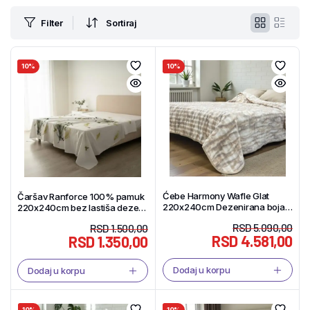
Filter
Sortiraj
10%
10%
Ćebe Harmony Wafle Glat
Čaršav Ranforce 100% pamuk
220x240cm Dezenirana boja –
220x240cm bez lastiša dezen
Tekstil Shop
Pero – Tekstil Shop
RSD
5.090,00
RSD
1.500,00
RSD
4.581,00
RSD
1.350,00
Dodaj u korpu
Dodaj u korpu
10%
10%