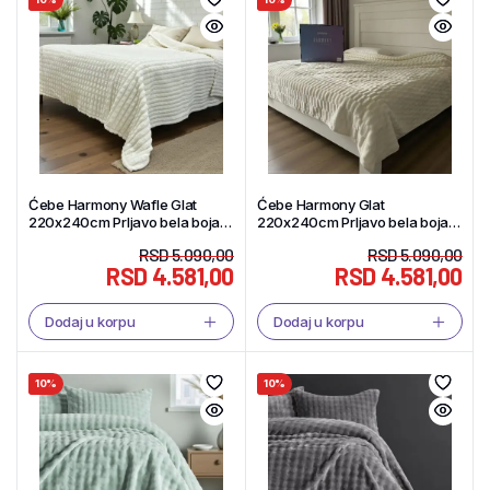
Ćebe Harmony Wafle Glat
Ćebe Harmony Glat
220x240cm Prljavo bela boja –
220x240cm Prljavo bela boja –
Tekstil Shop
Tekstil Shop
RSD
5.090,00
RSD
5.090,00
RSD
4.581,00
RSD
4.581,00
Dodaj u korpu
Dodaj u korpu
10%
10%