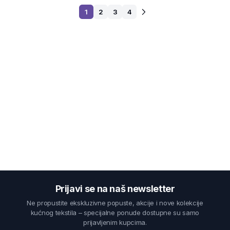
1
2
3
4
Prijavi se na naš newsletter
Ne propustite ekskluzivne popuste, akcije i nove kolekcije
kućnog tekstila – specijalne ponude dostupne su samo
prijavljenim kupcima.