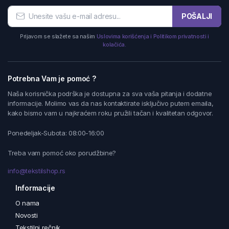
POŠALJI
Prijavom se slažete sa našim
Uslovima korišćenja i Politikom privatnosti i
kolačića.
Potrebna Vam je pomoć ?
Naša korisnička podrška je dostupna za sva vaša pitanja i dodatne
informacije. Molimo vas da nas kontaktirate isključivo putem emaila,
kako bismo vam u najkraćem roku pružili tačan i kvalitetan odgovor.
Ponedeljak-Subota: 08:00-16:00
Treba vam pomoć oko porudžbine?
info@tekstilshop.rs
Informacije
O nama
Novosti
Tekstilni rečnik