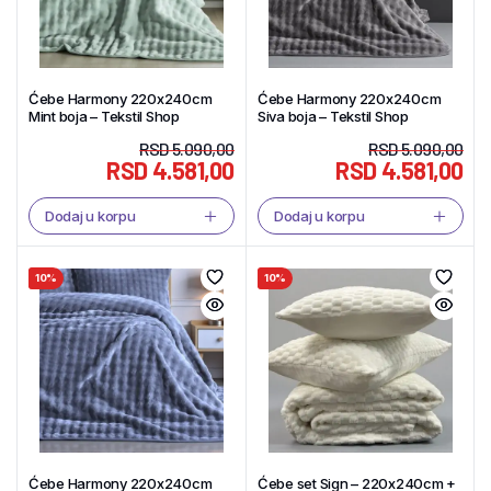
Ćebe Harmony 220x240cm
Ćebe Harmony 220x240cm
Mint boja – Tekstil Shop
Siva boja – Tekstil Shop
RSD
5.090,00
RSD
5.090,00
RSD
4.581,00
RSD
4.581,00
Dodaj u korpu
Dodaj u korpu
10%
10%
Ćebe Harmony 220x240cm
Ćebe set Sign – 220x240cm +