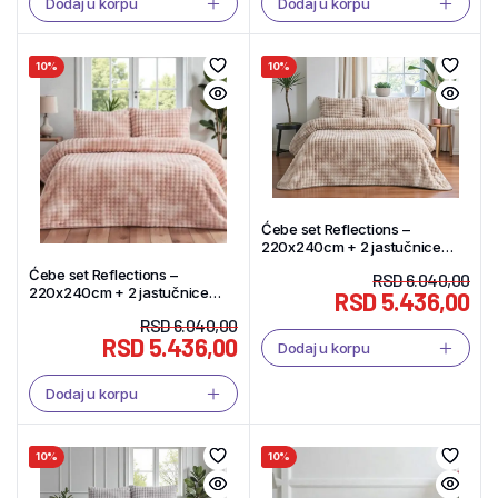
Dodaj u korpu
Dodaj u korpu
10%
10%
Ćebe set Reflections –
220x240cm + 2 jastučnice
50x70cm Vizon – Tekstil Shop
Ćebe set Reflections –
RSD
6.040,00
220x240cm + 2 jastučnice
RSD
5.436,00
50x70cm Blush – Tekstil Shop
RSD
6.040,00
RSD
5.436,00
Dodaj u korpu
Dodaj u korpu
10%
10%