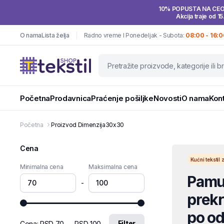
10% POPUSTA NA CE
Akcija traje od 15
O nama
Lista želja
Radno vreme I Ponedeljak - Subota:
08:00 - 16:0
Početna
Prodavnica
Praćenje pošiljke
Novosti
O nama
Kon
Početna
Proizvod Dimenzija
30x30
Cena
Kućni teksti
Minimalna cena
Maksimalna cena
Pamuč
-
prekri
po od
Filter
Cena:
RSD 70
—
RSD 100