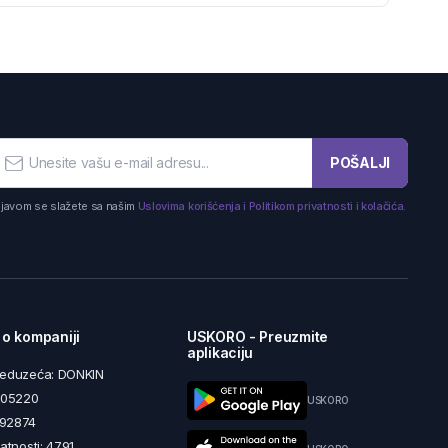
POŠALJI
ijavom se slažete sa našim
Uslovima korišćenja i Politikom privatnosti i kolačića.
 o kompaniji
USKORO - Preuzmite
aplikaciju
reduzeća: DONKIN
5605220
USKORO
492874
latnosti: 4791