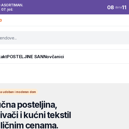
O ASORTIMAN.
08
11
dana
. 07. još:
0
takt
POSTELJINE SAN
Novčanici
l za udoban i moderan dom
na posteljina,
vači i kućni tekstil
ličnim cenama.