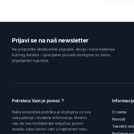
Prijavi se na naš newsletter
Ne propustite ekskluzivne popuste, akcije i nove kolekcije
kućnog tekstila – specijalne ponude dostupne su samo
prijavljenim kupcima.
Potrebna Vam je pomoć ?
Informacij
Naša korisnička podrška je dostupna za sva
O nama
vaša pitanja i dodatne informacije. Molimo
Novosti
vas da nas kontaktirate isključivo putem
Tekstilni reč
emaila, kako bismo vam u najkraćem roku
Praćenje poš