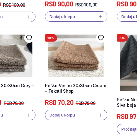
RSD
90,00
RSD
90
0
RSD
100,00
RSD
100,00
Dodaj u korpu
Dodaj u
pu
10%
3%
o 30x30cm Grey –
Peškir Vestio 30x30cm Cream
– Tekstil Shop
Peškir N
0
RSD
70,20
RSD
78,00
RSD
78,00
Siva boja
RSD
97
pu
Dodaj u korpu
Pročitajt