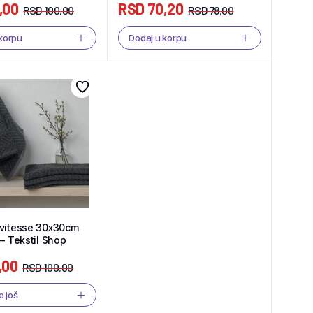
,00
RSD
70,20
RSD
100,00
RSD
78,00
 korpu
Dodaj u korpu
ovitesse 30x30cm
 – Tekstil Shop
,00
RSD
100,00
e još