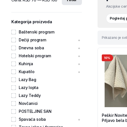
Akcijske cen
Pogledaj
Kategorija proizvoda
Baštenski program
Prikazano je svi
Dečiji program
Dnevna soba
Hotelski program
10%
Kuhinja
Kupatilo
Lazy Bag
Lazy lopta
Lazy Teddy
Novčanici
POSTELJINE SAN
Peškir Novi
Spavaća soba
Prljavo bela 
Shop