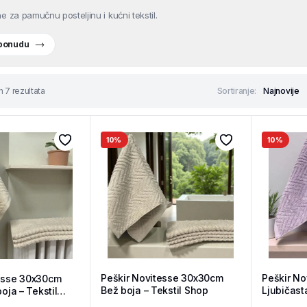
e za pamučnu posteljinu i kućni tekstil.
 ponudu
h 7 rezultata
Sortiranje:
10%
10%
Peškir Novitesse 30x30cm
Peškir N
tesse 30x30cm
Bež boja – Tekstil Shop
Ljubičast
boja – Tekstil