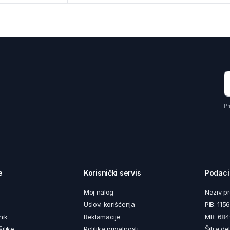
Pr
e
Korisnički servis
Podaci
Moj nalog
Naziv p
Uslovi korišćenja
PIB: 11
nik
Reklamacije
MB: 68
iljke
Politika privatnosti
Šifra de