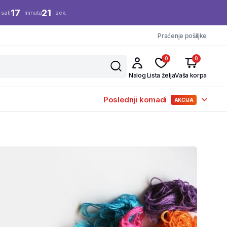
17
21
sati
minuta
sek.
Praćenje pošiljke
0
0
Nalog
Lista želja
Vaša korpa
Poslednji komadi
AKCIJA