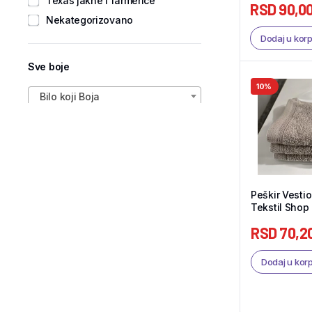
Texas jakne i farmerice
RSD
90,0
Nekategorizovano
Dodaj u kor
Sve boje
10%
Bilo koji Boja
Peškir Vesti
Tekstil Shop
RSD
70,2
Dodaj u kor