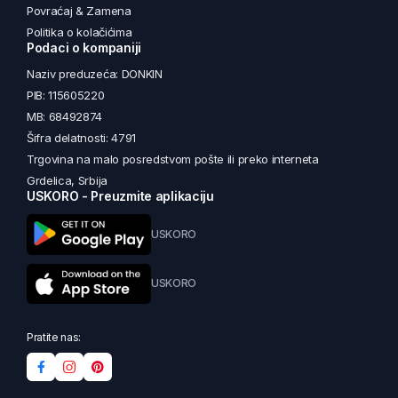
Povraćaj & Zamena
Politika o kolačićima
Podaci o kompaniji
Naziv preduzeća: DONKIN
PIB: 115605220
MB: 68492874
Šifra delatnosti: 4791
Trgovina na malo posredstvom pošte ili preko interneta
Grdelica, Srbija
USKORO - Preuzmite aplikaciju
USKORO
USKORO
Pratite nas: