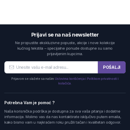
Prijavi se na naš newsletter
Ne propustite ekskluzivne popuste, akcije i nove kolekcije
kućnog tekstila – specijalne ponude dostupne su samo
prijavljenim kupcima.
POŠALJI
Prijavom se slažete sa našim
Uslovima korišćenja i Politikom privatnosti i
kolačića.
Potrebna Vam je pomoć ?
Naša korisnička podrška je dostupna za sva vaša pitanja i dodatne
informacije. Molimo vas da nas kontaktirate isključivo putem emaila,
kako bismo vam u najkraćem roku pružili tačan i kvalitetan odgovor.