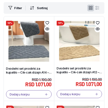
Filter
Sortiraj
10%
10%
Dvodelni set prostirki za
Dvodelni set prostirki za
kupatilo – Cik-cak dizajn A12 –
kupatilo – Cik-cak dizajn A14 –
Tekstil Shop
Tekstil Shop
RSD
1.190,00
RSD
1.190,00
RSD
1.071,00
RSD
1.071,00
Dodaj u korpu
Dodaj u korpu
10%
10%