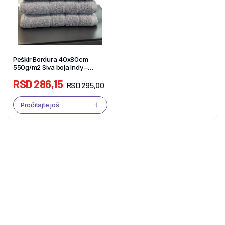
Peškir Bordura 40x80cm
550g/m2 Siva boja Indy –
Tekstil Shop
RSD
286,15
RSD
295,00
Pročitajte još