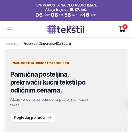
10% POPUSTA NA CEO ASORTIMAN.
Akcija traje od 15. 07. još:
06
08
58
45
dana
sati
minuta
sek.
0
Početna
Proizvod Dimenzija
40x80cm
Kućni tekstil za udoban i moderan dom
Pamučna posteljina,
prekrivači i kućni tekstil po
odličnim cenama.
Akcijske cene za pamučnu posteljinu i kućni
tekstil.
Pogledaj ponudu