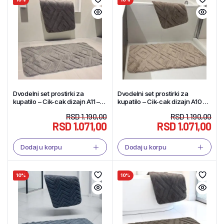
Dvodelni set prostirki za
Dvodelni set prostirki za
kupatilo – Cik-cak dizajn A11 –
kupatilo – Cik-cak dizajn A10 –
Tekstil Shop
Tekstil Shop
RSD
1.190,00
RSD
1.190,00
RSD
1.071,00
RSD
1.071,00
Dodaj u korpu
Dodaj u korpu
10%
10%