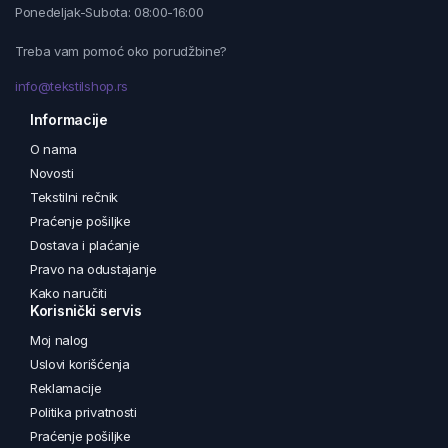
Ponedeljak-Subota: 08:00-16:00
Treba vam pomoć oko porudžbine?
info@tekstilshop.rs
Informacije
O nama
Novosti
Tekstilni rečnik
Praćenje pošiljke
Dostava i plaćanje
Pravo na odustajanje
Kako naručiti
Korisnički servis
Moj nalog
Uslovi korišćenja
Reklamacije
Politika privatnosti
Praćenje pošiljke