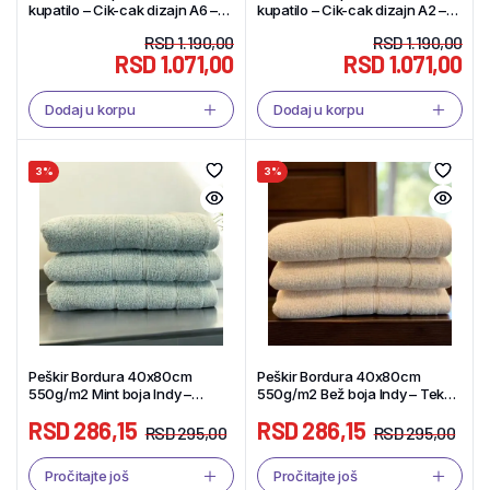
kupatilo – Cik-cak dizajn A6 –
kupatilo – Cik-cak dizajn A2 –
Tekstil Shop
Tekstil Shop
RSD
1.190,00
RSD
1.190,00
RSD
1.071,00
RSD
1.071,00
Dodaj u korpu
Dodaj u korpu
3%
3%
Peškir Bordura 40x80cm
Peškir Bordura 40x80cm
550g/m2 Mint boja Indy –
550g/m2 Bež boja Indy – Tekstil
Tekstil Shop
Shop
RSD
286,15
RSD
286,15
RSD
295,00
RSD
295,00
Pročitajte još
Pročitajte još