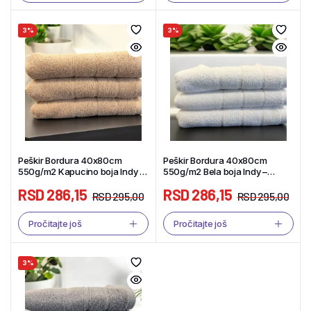
3%
3%
Peškir Bordura 40x80cm
Peškir Bordura 40x80cm
550g/m2 Kapucino boja Indy –
550g/m2 Bela boja Indy –
Tekstil Shop
Tekstil Shop
RSD
286,15
RSD
286,15
RSD
295,00
RSD
295,00
Pročitajte još
Pročitajte još
3%