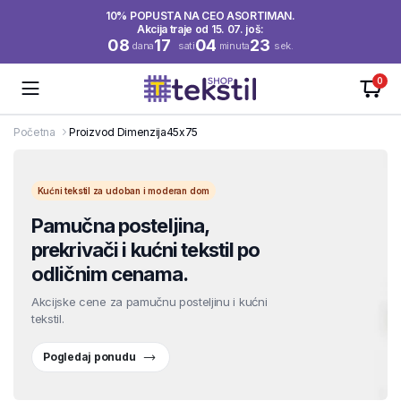
10% POPUSTA NA CEO ASORTIMAN.
Akcija traje od 15. 07. još:
08
17
04
23
dana
sati
minuta
sek.
0
Početna
Proizvod Dimenzija
45x75
Kućni tekstil za udoban i moderan dom
Pamučna posteljina,
prekrivači i kućni tekstil po
odličnim cenama.
Akcijske cene za pamučnu posteljinu i kućni
tekstil.
Pogledaj ponudu