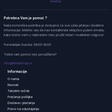
kolačića.
Potrebna Vam je pomoć ?
Naša korisnička podrška je dostupna za sva vaša pitanja i dodatne
informacije. Molimo vas da nas kontaktirate isključivo putem emaila,
kako bismo vam u najkraćem roku pružili tačan i kvalitetan odgovor.
Ponedeljak-Subota: 08:00-16:00
Treba vam pomoć oko porudžbine?
info@tekstilshop.rs
Informacije
O nama
Novosti
Tekstilni rečnik
Praćenje pošiljke
Dostava i plaćanje
Pravo na odustajanje