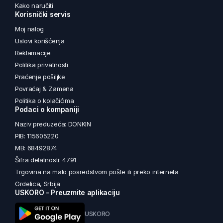
Kako naručiti
Korisnički servis
Moj nalog
Uslovi korišćenja
Reklamacije
Politika privatnosti
Praćenje pošiljke
Povraćaj & Zamena
Politika o kolačićima
Podaci o kompaniji
Naziv preduzeća: DONKIN
PIB: 115605220
MB: 68492874
Šifra delatnosti: 4791
Trgovina na malo posredstvom pošte ili preko interneta
Grdelica, Srbija
USKORO - Preuzmite aplikaciju
USKORO