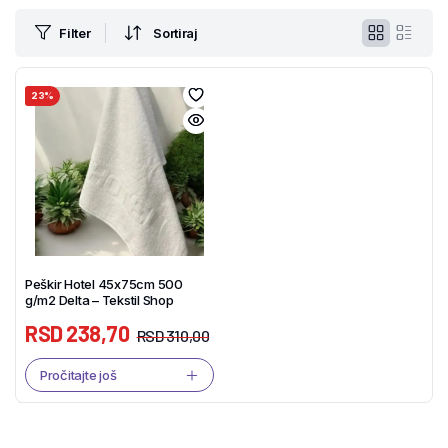
Filter
Sortiraj
23%
Peškir Hotel 45x75cm 500
g/m2 Delta – Tekstil Shop
RSD
238,70
RSD
310,00
Pročitajte još