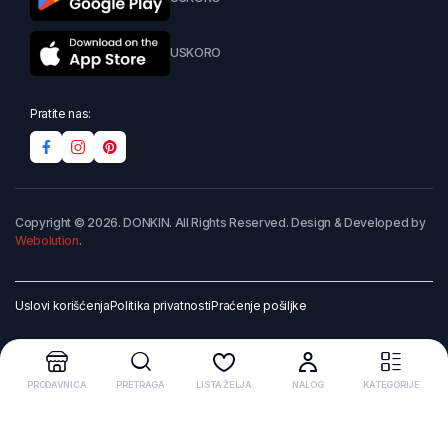
USKORO
Pratite nas:
Copyright © 2026. DONKIN. All Rights Reserved. Design & Developed by
Webolution
.
Uslovi korišćenja
Politika privatnosti
Praćenje pošiljke
PRODAVNICA
PRETRAGA
LISTA ŽELJA
NALOG
KATEGORIJE