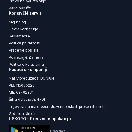
Pravo na odustajanje
Kako naručiti
Korisnički servis
Moj nalog
Uslovi korišćenja
Reklamacije
Politika privatnosti
Praćenje pošiljke
Povraćaj & Zamena
Politika o kolačićima
Podaci o kompaniji
Naziv preduzeća: DONKIN
PIB: 115605220
MB: 68492874
Šifra delatnosti: 4791
Trgovina na malo posredstvom pošte ili preko interneta
Grdelica, Srbija
USKORO - Preuzmite aplikaciju
USKORO