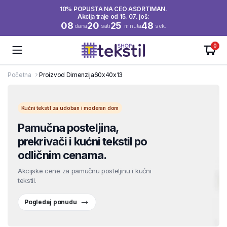
10% POPUSTA NA CEO ASORTIMAN.
Akcija traje od 15. 07. još:
08
20
25
48
dana
sati
minuta
sek.
0
Početna
Proizvod Dimenzija
60x40x13
Kućni tekstil za udoban i moderan dom
Pamučna posteljina,
prekrivači i kućni tekstil po
odličnim cenama.
Akcijske cene za pamučnu posteljinu i kućni
tekstil.
Pogledaj ponudu