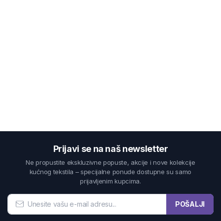
Prijavi se na naš newsletter
Ne propustite ekskluzivne popuste, akcije i nove kolekcije
kućnog tekstila – specijalne ponude dostupne su samo
prijavljenim kupcima.
POŠALJI