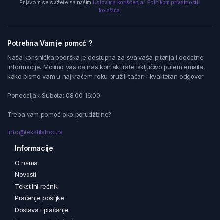
Prijavom se slažete sa našim
Uslovima korišćenja i Politikom privatnosti i
kolačića.
Potrebna Vam je pomoć ?
Naša korisnička podrška je dostupna za sva vaša pitanja i dodatne
informacije. Molimo vas da nas kontaktirate isključivo putem emaila,
kako bismo vam u najkraćem roku pružili tačan i kvalitetan odgovor.
Ponedeljak-Subota: 08:00-16:00
Treba vam pomoć oko porudžbine?
info@tekstilshop.rs
Informacije
O nama
Novosti
Tekstilni rečnik
Praćenje pošiljke
Dostava i plaćanje