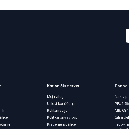
Pr
e
Korisnički servis
Podaci
Moj nalog
Naziv p
Uslovi korišćenja
PIB: 11
nik
Reklamacije
MB: 68
iljke
Politika privatnosti
Šifra de
aćanje
Praćenje pošiljke
Trgovin