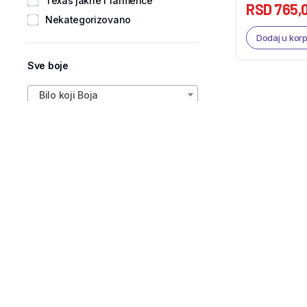
Texas jakne i farmerice
RSD
765,
Nekategorizovano
Dodaj u kor
Sve boje
Bilo koji Boja