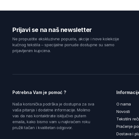
Prijavi se na naš newsletter
Ne propustite ekskluzivne popuste, akcije i nove kolekcije
kućnog tekstila – specijalne ponude dostupne su samo
prijavljenim kupcima.
Potrebna Vam je pomoć ?
Informacij
Naša korisnička podrška je dostupna za sva
O nama
vaša pitanja i dodatne informacije. Molimo
Novosti
vas da nas kontaktirate isključivo putem
Tekstilni reč
emaila, kako bismo vam u najkraćem roku
Praćenje poš
pružili tačan i kvalitetan odgovor.
Dostava i pl