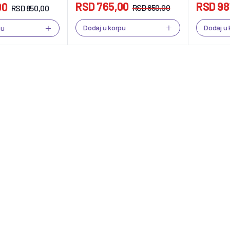
RSD
765,00
RSD
98
00
RSD
850,00
RSD
850,00
Dodaj u korpu
Dodaj u
pu