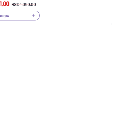
1,00
RSD
1.090,00
 korpu