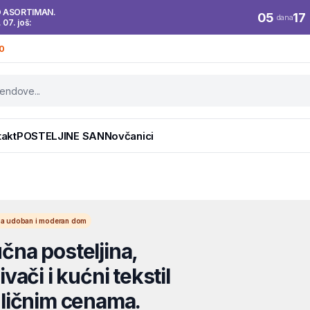
O ASORTIMAN.
05
17
dana
. 07. još:
0
takt
POSTELJINE SAN
Novčanici
l za udoban i moderan dom
na posteljina,
vači i kućni tekstil
ličnim cenama.