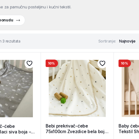
e za pamučnu posteljinu i kućni tekstil.
 ponudu
h 3 rezultata
Sortiranje:
10%
10%
Bebi prekrivač-ćebe
Baby ćeb
ač-ćebe
75x100cm Zvezdice bela boja
Tekstil S
aci siva boja –
– Tekstil Shop