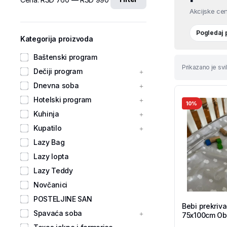
Akcijske cen
Pogledaj
Kategorija proizvoda
Baštenski program
Prikazano je svi
Dečiji program
Dnevna soba
Hotelski program
10%
Kuhinja
Kupatilo
Lazy Bag
Lazy lopta
Lazy Teddy
Novčanici
POSTELJINE SAN
Bebi prekriv
Spavaća soba
75x100cm Obl
Tekstil Shop