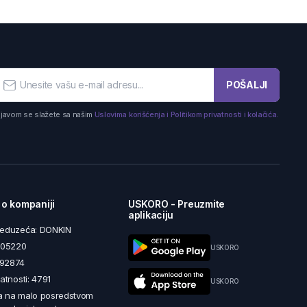
POŠALJI
ijavom se slažete sa našim
Uslovima korišćenja i Politikom privatnosti i kolačića.
 o kompaniji
USKORO - Preuzmite
aplikaciju
reduzeća: DONKIN
5605220
USKORO
492874
latnosti: 4791
USKORO
a na malo posredstvom