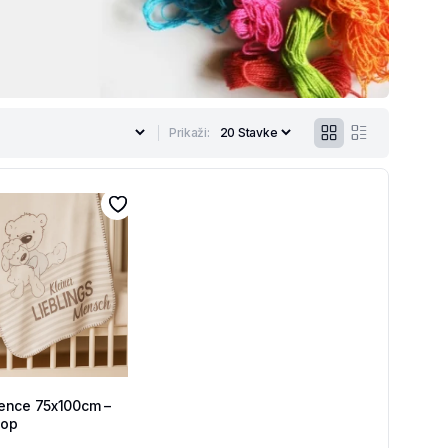
Prikaži:
ence 75x100cm –
hop