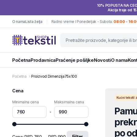
10% POPUSTA NA CE
Akcija traje od 15
O nama
Lista želja
Radno vreme I Ponedeljak - Subota:
08:00 - 16:0
Početna
Prodavnica
Praćenje pošiljke
Novosti
O nama
Kon
Početna
Proizvod Dimenzija
75x100
Cena
Kućni teksti
Minimalna cena
Maksimalna cena
Pamuč
-
prekri
po od
Filter
Cena:
RSD 760
—
RSD 990