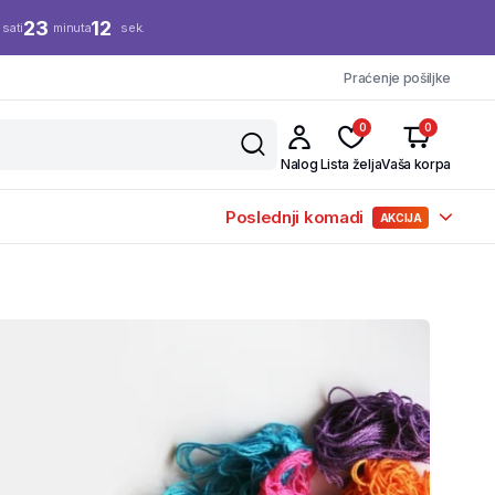
23
12
sati
minuta
sek.
Praćenje pošiljke
0
0
Nalog
Lista želja
Vaša korpa
Poslednji komadi
AKCIJA