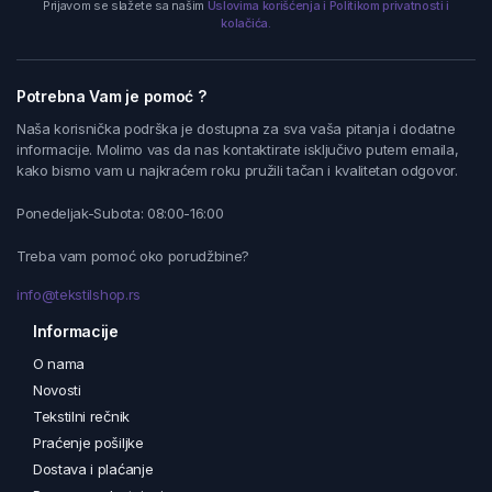
Prijavom se slažete sa našim
Uslovima korišćenja i Politikom privatnosti i
kolačića.
Potrebna Vam je pomoć ?
Naša korisnička podrška je dostupna za sva vaša pitanja i dodatne
informacije. Molimo vas da nas kontaktirate isključivo putem emaila,
kako bismo vam u najkraćem roku pružili tačan i kvalitetan odgovor.
Ponedeljak-Subota: 08:00-16:00
Treba vam pomoć oko porudžbine?
info@tekstilshop.rs
Informacije
O nama
Novosti
Tekstilni rečnik
Praćenje pošiljke
Dostava i plaćanje