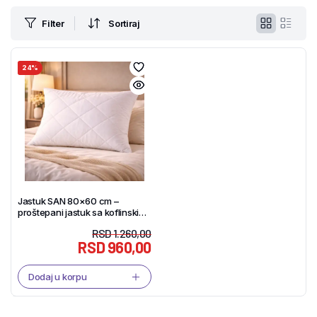
Filter
Sortiraj
24%
Jastuk SAN 80×60 cm –
proštepani jastuk sa koflinskim
punjenjem | Tekstil Shop
RSD
1.260,00
RSD
960,00
Dodaj u korpu