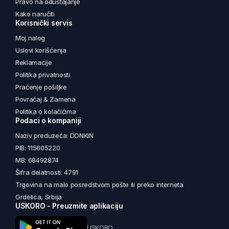
Pravo na odustajanje
Kako naručiti
Korisnički servis
Moj nalog
Uslovi korišćenja
Reklamacije
Politika privatnosti
Praćenje pošiljke
Povraćaj & Zamena
Politika o kolačićima
Podaci o kompaniji
Naziv preduzeća: DONKIN
PIB: 115605220
MB: 68492874
Šifra delatnosti: 4791
Trgovina na malo posredstvom pošte ili preko interneta
Grdelica, Srbija
USKORO - Preuzmite aplikaciju
USKORO