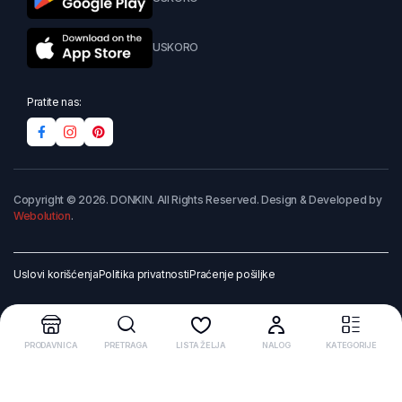
USKORO
Pratite nas:
Copyright © 2026. DONKIN. All Rights Reserved. Design & Developed by
Webolution
.
Uslovi korišćenja
Politika privatnosti
Praćenje pošiljke
PRODAVNICA
PRETRAGA
LISTA ŽELJA
NALOG
KATEGORIJE