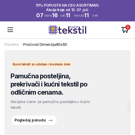
10% POPUSTA NA CEO ASORTIMAN.
Akcija traje od 15. 07. još:
07
16
11
11
dana
sati
minuta
sek.
0
Početna
Proizvod Dimenzija
80x60
Kućni tekstil za udoban i moderan dom
Pamučna posteljina,
prekrivači i kućni tekstil po
odličnim cenama.
Akcijske cene za pamučnu posteljinu i kućni
tekstil.
Pogledaj ponudu