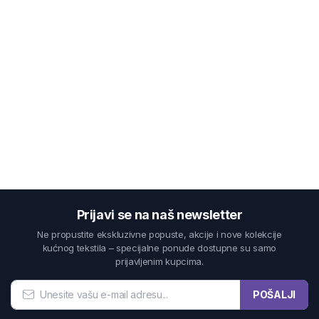
Prijavi se na naš newsletter
Ne propustite ekskluzivne popuste, akcije i nove kolekcije
kućnog tekstila – specijalne ponude dostupne su samo
prijavljenim kupcima.
POŠALJI