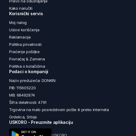
Pravo na odustajanje
Kako naručiti
Korisnički servis
Moj nalog
Uslovi korišćenja
Reklamacije
Politika privatnosti
Praćenje pošiljke
Povraćaj & Zamena
Politika o kolačićima
Podaci o kompaniji
Naziv preduzeća: DONKIN
PIB: 115605220
MB: 68492874
Šifra delatnosti: 4791
Trgovina na malo posredstvom pošte ili preko interneta
Grdelica, Srbija
USKORO - Preuzmite aplikaciju
USKORO