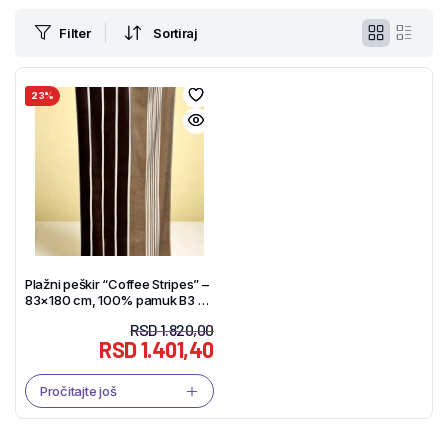
Filter
Sortiraj
23%
Plažni peškir “Coffee Stripes” –
83×180 cm, 100% pamuk B3 –
Tekstil Shop
RSD
1.820,00
RSD
1.401,40
Pročitajte još