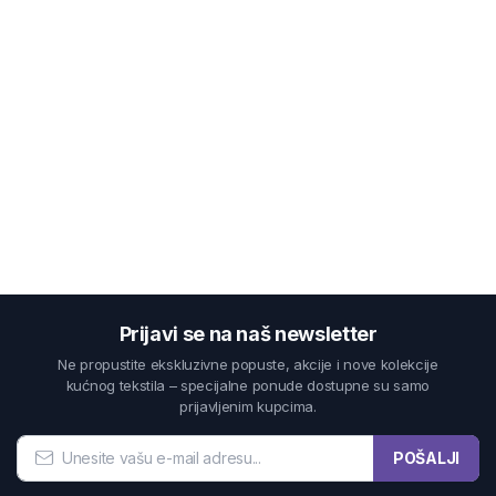
Prijavi se na naš newsletter
Ne propustite ekskluzivne popuste, akcije i nove kolekcije
kućnog tekstila – specijalne ponude dostupne su samo
prijavljenim kupcima.
POŠALJI