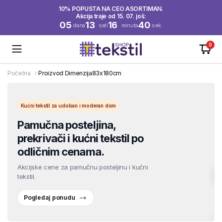
10% POPUSTA NA CEO ASORTIMAN.
Akcija traje od 15. 07. još:
05
13
16
40
dana
sati
minuta
sek.
0
Početna
Proizvod Dimenzija
83x180cm
Kućni tekstil za udoban i moderan dom
Pamučna posteljina,
prekrivači i kućni tekstil po
odličnim cenama.
Akcijske cene za pamučnu posteljinu i kućni
tekstil.
Pogledaj ponudu