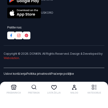
USKORO
Pratite nas:
Copyright © 2026. DONKIN. All Rights Reserved. Design & Developed by
Webolution
.
Uslovi korišćenja
Politika privatnosti
Praćenje pošiljke
PRODAVNICA
PRETRAGA
LISTA ŽELJA
NALOG
KATEGORIJE