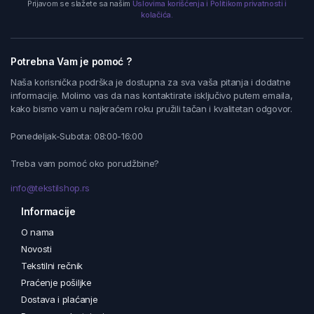
Prijavom se slažete sa našim
Uslovima korišćenja i Politikom privatnosti i
kolačića.
Potrebna Vam je pomoć ?
Naša korisnička podrška je dostupna za sva vaša pitanja i dodatne
informacije. Molimo vas da nas kontaktirate isključivo putem emaila,
kako bismo vam u najkraćem roku pružili tačan i kvalitetan odgovor.
Ponedeljak-Subota: 08:00-16:00
Treba vam pomoć oko porudžbine?
info@tekstilshop.rs
Informacije
O nama
Novosti
Tekstilni rečnik
Praćenje pošiljke
Dostava i plaćanje