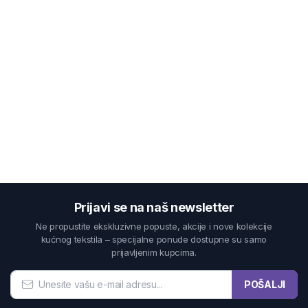
Prijavi se na naš newsletter
Ne propustite ekskluzivne popuste, akcije i nove kolekcije
kućnog tekstila – specijalne ponude dostupne su samo
prijavljenim kupcima.
POŠALJI