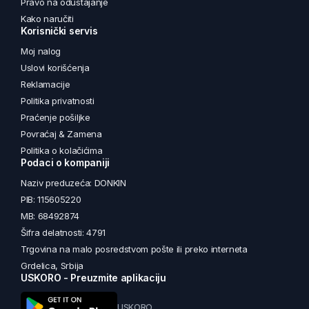
Pravo na odustajanje
Kako naručiti
Korisnički servis
Moj nalog
Uslovi korišćenja
Reklamacije
Politika privatnosti
Praćenje pošiljke
Povraćaj & Zamena
Politika o kolačićima
Podaci o kompaniji
Naziv preduzeća: DONKIN
PIB: 115605220
MB: 68492874
Šifra delatnosti: 4791
Trgovina na malo posredstvom pošte ili preko interneta
Grdelica, Srbija
USKORO - Preuzmite aplikaciju
USKORO