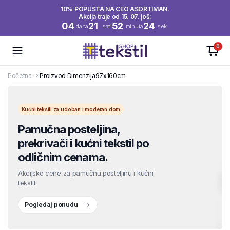
10% POPUSTA NA CEO ASORTIMAN.
Akcija traje od 15. 07. još:
04
21
52
24
dana
sati
minuta
sek.
0
Početna
Proizvod Dimenzija
97x160cm
Kućni tekstil za udoban i moderan dom
Pamučna posteljina,
prekrivači i kućni tekstil po
odličnim cenama.
Akcijske cene za pamučnu posteljinu i kućni
tekstil.
Pogledaj ponudu