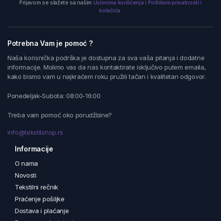
Prijavom se slažete sa našim
Uslovima korišćenja i Politikom privatnosti i
kolačića.
Potrebna Vam je pomoć ?
Naša korisnička podrška je dostupna za sva vaša pitanja i dodatne
informacije. Molimo vas da nas kontaktirate isključivo putem emaila,
kako bismo vam u najkraćem roku pružili tačan i kvalitetan odgovor.
Ponedeljak-Subota: 08:00-16:00
Treba vam pomoć oko porudžbine?
info@tekstilshop.rs
Informacije
O nama
Novosti
Tekstilni rečnik
Praćenje pošiljke
Dostava i plaćanje