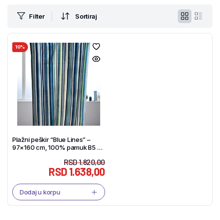
Filter
Sortiraj
10%
Plažni peškir “Blue Lines” –
97×160 cm, 100% pamuk B5 –
Tekstil Shop
RSD
1.820,00
RSD
1.638,00
Dodaj u korpu