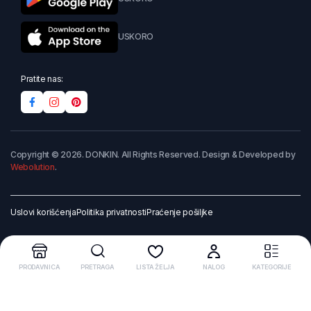
USKORO
Pratite nas:
Copyright © 2026. DONKIN. All Rights Reserved. Design & Developed by
Webolution
.
Uslovi korišćenja
Politika privatnosti
Praćenje pošiljke
PRODAVNICA
PRETRAGA
LISTA ŽELJA
NALOG
KATEGORIJE