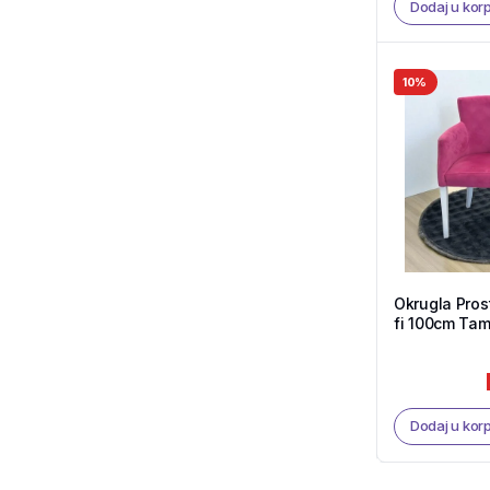
Dodaj u kor
10%
Okrugla Prost
fi 100cm Tam
Tekstil Shop
Dodaj u kor