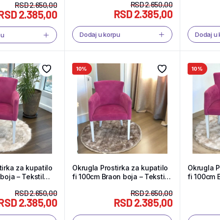
RSD
2.650,00
RSD
2.650,00
RSD
2.385,00
RSD
2.385,00
Dodaj u korpu
Dodaj u
pu
10%
10%
irka za kupatilo
Okrugla Prostirka za kupatilo
Okrugla P
boja – Tekstil
fi 100cm Braon boja – Tekstil
fi 100cm 
Shop
Tekstil S
RSD
2.650,00
RSD
2.650,00
RSD
2.385,00
RSD
2.385,00