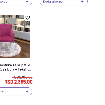
 korpu
Dodaj u korpu
rostirka za kupatilo
Roze boja – Tekstil
RSD
2.650,00
RSD
2.385,00
 korpu