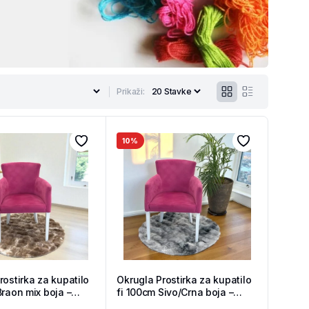
Prikaži:
10%
rostirka za kupatilo
Okrugla Prostirka za kupatilo
Braon mix boja –
fi 100cm Sivo/Crna boja –
hop
Tekstil Shop