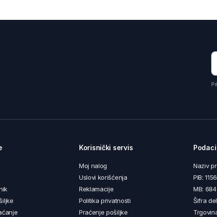
Pr
e
Korisnički servis
Podaci
Moj nalog
Naziv p
Uslovi korišćenja
PIB: 11
nik
Reklamacije
MB: 68
iljke
Politika privatnosti
Šifra de
aćanje
Praćenje pošiljke
Trgovin