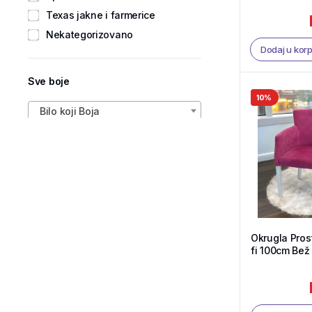
Texas jakne i farmerice
Nekategorizovano
Dodaj u kor
Sve boje
10%
Bilo koji Boja
Okrugla Prost
fi 100cm Bež 
Shop