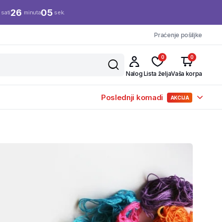
26
04
sati
minuta
sek.
Praćenje pošiljke
0
0
Nalog
Lista želja
Vaša korpa
Poslednji komadi
AKCIJA