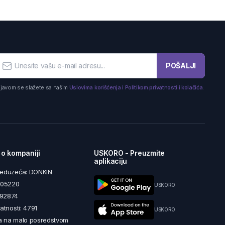
POŠALJI
ijavom se slažete sa našim
Uslovima korišćenja i Politikom privatnosti i kolačića.
 o kompaniji
USKORO - Preuzmite
aplikaciju
reduzeća: DONKIN
5605220
USKORO
492874
latnosti: 4791
USKORO
a na malo posredstvom