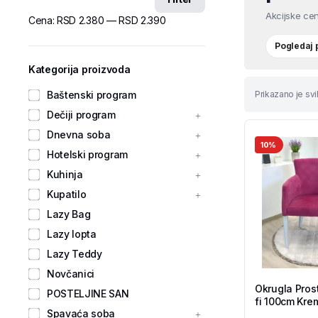
Akcijske cen
Cena:
RSD 2.380
—
RSD 2.390
Pogledaj
Kategorija proizvoda
Baštenski program
Prikazano je svih
Dečiji program
Dnevna soba
10%
Hotelski program
Kuhinja
Kupatilo
Lazy Bag
Lazy lopta
Lazy Teddy
Novčanici
Okrugla Prost
POSTELJINE SAN
fi 100cm Krem
Spavaća soba
Shop