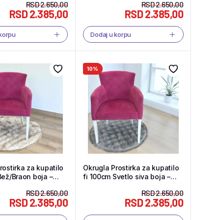
RSD
2.650,00
RSD
2.650,00
RSD
2.385,00
RSD
2.385,00
 korpu
Dodaj u korpu
10%
rostirka za kupatilo
Okrugla Prostirka za kupatilo
Bež/Braon boja –
fi 100cm Svetlo siva boja –
hop
Tekstil Shop
RSD
2.650,00
RSD
2.650,00
RSD
2.385,00
RSD
2.385,00