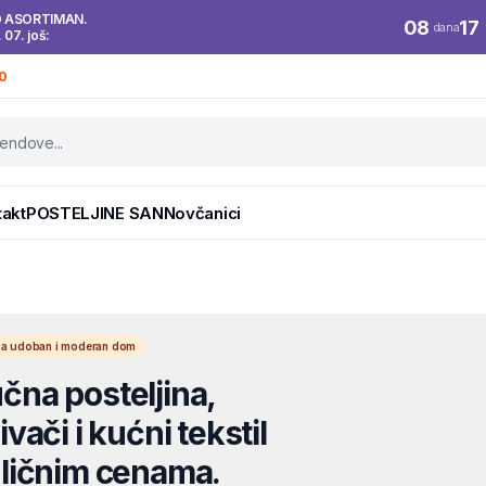
O ASORTIMAN.
08
17
dana
. 07. još:
0
takt
POSTELJINE SAN
Novčanici
l za udoban i moderan dom
na posteljina,
vači i kućni tekstil
ličnim cenama.