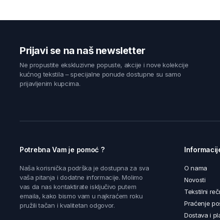
Prijavi se na naš newsletter
Ne propustite ekskluzivne popuste, akcije i nove kolekcije
kućnog tekstila – specijalne ponude dostupne su samo
prijavljenim kupcima.
Potrebna Vam je pomoć ?
Informacij
Naša korisnička podrška je dostupna za sva
O nama
vaša pitanja i dodatne informacije. Molimo
Novosti
vas da nas kontaktirate isključivo putem
Tekstilni reč
emaila, kako bismo vam u najkraćem roku
Praćenje poš
pružili tačan i kvalitetan odgovor.
Dostava i pl