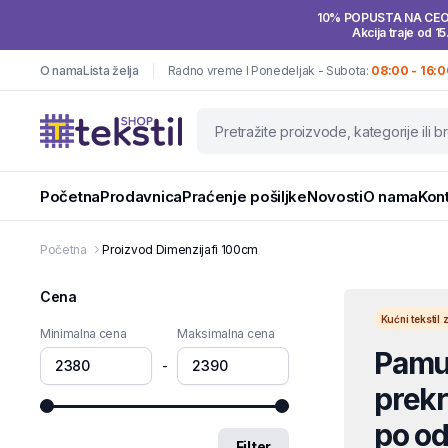
10% POPUSTA NA CE
Akcija traje od 15
O nama
Lista želja
Radno vreme I Ponedeljak - Subota:
08:00 - 16:0
Početna
Prodavnica
Praćenje pošiljke
Novosti
O nama
Kon
Početna
Proizvod Dimenzija
fi 100cm
Cena
Kućni teksti
Minimalna cena
Maksimalna cena
Pamuč
-
prekri
po od
Filter