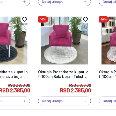
pu
Dodaj u korpu
Dodaj u
10%
10%
irka za kupatilo
Okrugla Prostirka za kupatilo
Okrugla P
no siva boja –
fi 100cm Bela boja – Tekstil
fi 100cm 
Shop
Shop
RSD
2.650,00
RSD
2.650,00
RSD
2.385,00
RSD
2.385,00
pu
Dodaj u korpu
Dodaj u