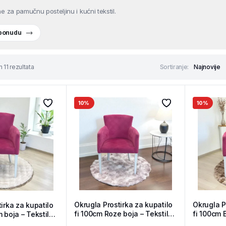
e za pamučnu posteljinu i kućni tekstil.
 ponudu
 11 rezultata
Sortiranje:
10%
10%
Okrugla Prostirka za kupatilo
Okrugla P
irka za kupatilo
fi 100cm Roze boja – Tekstil
fi 100cm 
 boja – Tekstil
Shop
Tekstil S