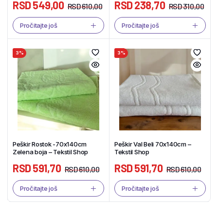
RSD
549,00
RSD
238,70
RSD
610,00
RSD
310,00
Pročitajte još
Pročitajte još
3%
3%
Peškir Rostok -70x140cm
Peškir Val Beli 70x140cm –
Zelena boja – Tekstil Shop
Tekstil Shop
RSD
591,70
RSD
591,70
RSD
610,00
RSD
610,00
Pročitajte još
Pročitajte još