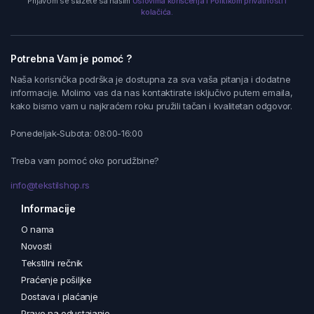
Prijavom se slažete sa našim
Uslovima korišćenja i Politikom privatnosti i
kolačića.
Potrebna Vam je pomoć ?
Naša korisnička podrška je dostupna za sva vaša pitanja i dodatne
informacije. Molimo vas da nas kontaktirate isključivo putem emaila,
kako bismo vam u najkraćem roku pružili tačan i kvalitetan odgovor.
Ponedeljak-Subota: 08:00-16:00
Treba vam pomoć oko porudžbine?
info@tekstilshop.rs
Informacije
O nama
Novosti
Tekstilni rečnik
Praćenje pošiljke
Dostava i plaćanje
Pravo na odustajanje