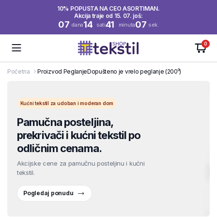
10% POPUSTA NA CEO ASORTIMAN.
Akcija traje od 15. 07. još:
07
14
41
06
dana
sati
minuta
sek.
0
Početna
Proizvod Peglanje
Dopušteno je vrelo peglanje (200⁰)
Kućni tekstil za udoban i moderan dom
Pamučna posteljina,
prekrivači i kućni tekstil po
odličnim cenama.
Akcijske cene za pamučnu posteljinu i kućni
tekstil.
Pogledaj ponudu