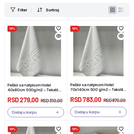
Filter
Sortiraj
10%
10%
Peškir sa natpisom Hotel
Peškir sa natpisom Hotel
70x140cm 500 g/m2 – Tekstil
40x80cm 500g/m2 – Tekstil
Shop
Shop
RSD
783,00
RSD
279,00
RSD
870,00
RSD
310,00
Dodaj u korpu
Dodaj u korpu
10%
10%