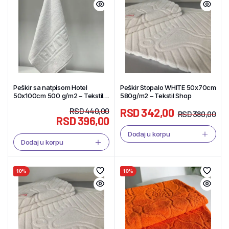
Peškir sa natpisom Hotel
Peškir Stopalo WHITE 50x70cm
50x100cm 500 g/m2 – Tekstil
580g/m2 – Tekstil Shop
Shop
RSD
440,00
RSD
342,00
RSD
380,00
RSD
396,00
Dodaj u korpu
Dodaj u korpu
10%
10%