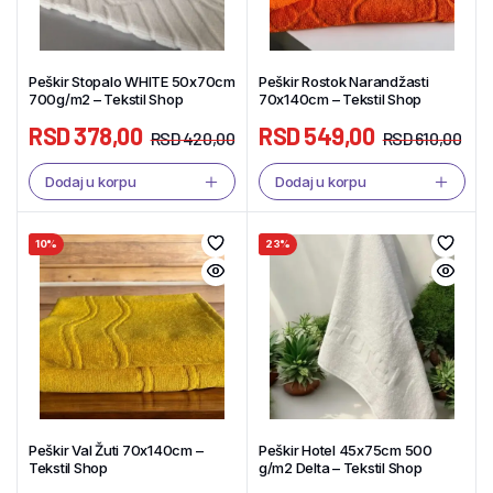
Peškir Stopalo WHITE 50x70cm
Peškir Rostok Narandžasti
700g/m2 – Tekstil Shop
70x140cm – Tekstil Shop
RSD
378,00
RSD
549,00
RSD
420,00
RSD
610,00
Dodaj u korpu
Dodaj u korpu
10%
23%
Peškir Val Žuti 70x140cm –
Peškir Hotel 45x75cm 500
Tekstil Shop
g/m2 Delta – Tekstil Shop