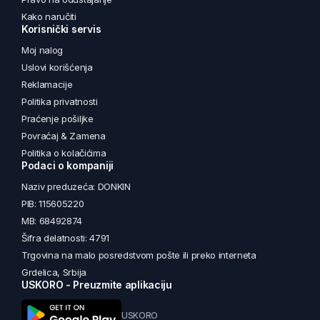
Kako naručiti
Korisnički servis
Moj nalog
Uslovi korišćenja
Reklamacije
Politika privatnosti
Praćenje pošiljke
Povraćaj & Zamena
Politika o kolačićima
Podaci o kompaniji
Naziv preduzeća: DONKIN
PIB: 115605220
MB: 68492874
Šifra delatnosti: 4791
Trgovina na malo posredstvom pošte ili preko interneta
Grdelica, Srbija
USKORO - Preuzmite aplikaciju
USKORO