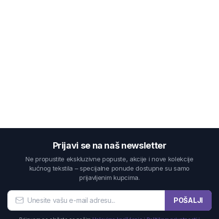
Prijavi se na naš newsletter
Ne propustite ekskluzivne popuste, akcije i nove kolekcije
kućnog tekstila – specijalne ponude dostupne su samo
prijavljenim kupcima.
POŠALJI