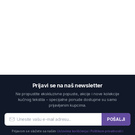
Prijavi se na naš newsletter
Ne propustite ekskluzivne popuste, akcije i nove kolekcije
kućnog tekstila – specijalne ponude dostupne su samo
prijavljenim kupcima.
POŠALJI
Prijavom se slažete sa našim
Uslovima korišćenja i Politikom privatnosti i