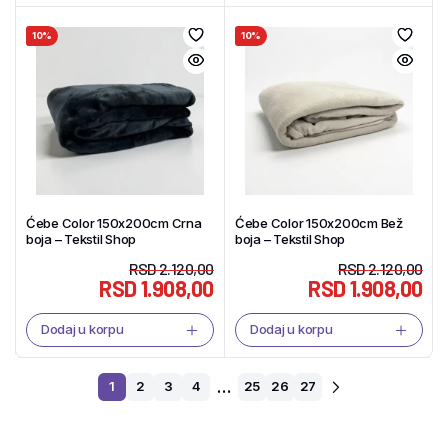
10%
10%
Ćebe Color 150x200cm Crna
Ćebe Color 150x200cm Bež
boja – Tekstil Shop
boja – Tekstil Shop
RSD
2.120,00
RSD
2.120,00
RSD
1.908,00
RSD
1.908,00
Dodaj u korpu
Dodaj u korpu
…
1
2
3
4
25
26
27