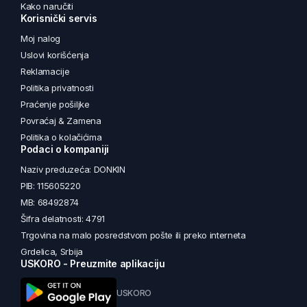
Kako naručiti
Korisnički servis
Moj nalog
Uslovi korišćenja
Reklamacije
Politika privatnosti
Praćenje pošiljke
Povraćaj & Zamena
Politika o kolačićima
Podaci o kompaniji
Naziv preduzeća: DONKIN
PIB: 115605220
MB: 68492874
Šifra delatnosti: 4791
Trgovina na malo posredstvom pošte ili preko interneta
Grdelica, Srbija
USKORO - Preuzmite aplikaciju
USKORO