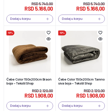
Tekstil Shop
RSD
5.740,00
RSD
5.740,00
RSD
5.166,00
RSD
5.166,00
Dodaj u korpu
Dodaj u korpu
10%
10%
Ćebe Color 150x200cm Braon
Ćebe Color 150x200cm Tamno
boja – Tekstil Shop
siva boja – Tekstil Shop
RSD
2.120,00
RSD
2.120,00
RSD
1.908,00
RSD
1.908,00
Dodaj u korpu
Dodaj u korpu