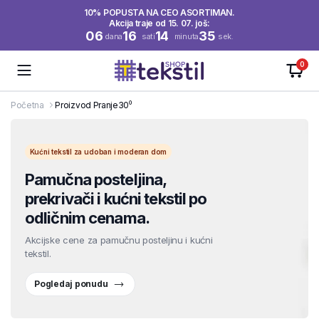
10% POPUSTA NA CEO ASORTIMAN.
Akcija traje od 15. 07. još:
06
16
14
34
dana
sati
minuta
sek.
0
Početna
Proizvod Pranje
30⁰
Kućni tekstil za udoban i moderan dom
Pamučna posteljina,
prekrivači i kućni tekstil po
odličnim cenama.
Akcijske cene za pamučnu posteljinu i kućni
tekstil.
Pogledaj ponudu