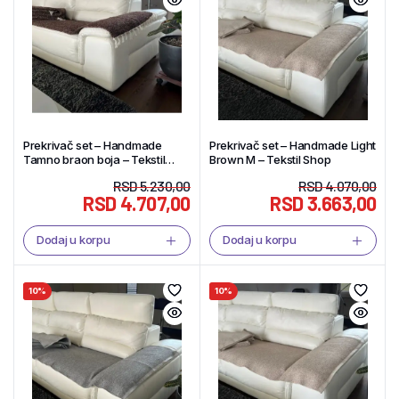
Prekrivač set – Handmade
Prekrivač set – Handmade Light
Tamno braon boja – Tekstil
Brown M – Tekstil Shop
Shop
RSD
5.230,00
RSD
4.070,00
RSD
4.707,00
RSD
3.663,00
Dodaj u korpu
Dodaj u korpu
10%
10%