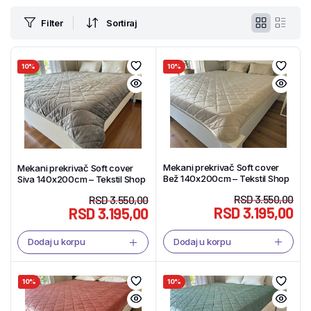
Filter
Sortiraj
10%
10%
Mekani prekrivač Soft cover
Mekani prekrivač Soft cover
Bež 140x200cm – Tekstil Shop
Siva 140x200cm – Tekstil Shop
RSD
3.550,00
RSD
3.550,00
RSD
3.195,00
RSD
3.195,00
Dodaj u korpu
Dodaj u korpu
10%
10%