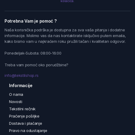
kolačića.
Potrebna Vam je pomoć ?
Naša korisnička podrška je dostupna za sva vaša pitanja i dodatne
informacije. Molimo vas da nas kontaktirate isključivo putem emaila,
kako bismo vam u najkraćem roku pružili tačan i kvalitetan odgovor.
Ponedeljak-Subota: 08:00-16:00
Treba vam pomoć oko porudžbine?
info@tekstilshop.rs
Informacije
O nama
Novosti
Tekstilni rečnik
Praćenje pošiljke
Dostava i plaćanje
Pravo na odustajanje