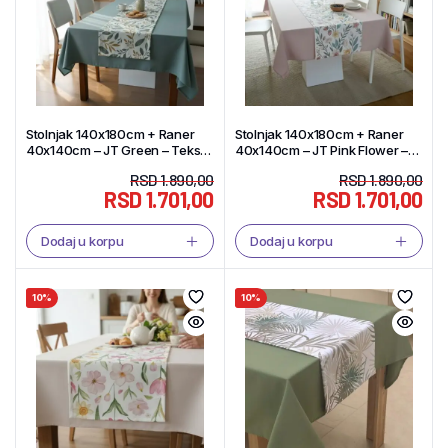
Stolnjak 140x180cm + Raner
Stolnjak 140x180cm + Raner
40x140cm – JT Green – Tekstil
40x140cm – JT Pink Flower –
Shop
Tekstil Shop
RSD
1.890,00
RSD
1.890,00
RSD
1.701,00
RSD
1.701,00
Dodaj u korpu
Dodaj u korpu
10%
10%