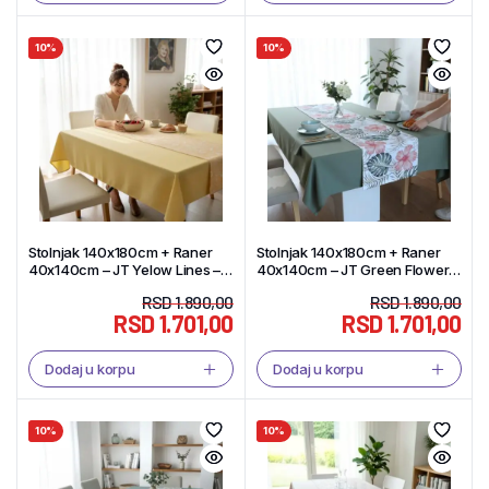
10%
10%
Stolnjak 140x180cm + Raner
Stolnjak 140x180cm + Raner
40x140cm – JT Yelow Lines –
40x140cm – JT Green Flower –
Tekstil Shop
Tekstil Shop
RSD
1.890,00
RSD
1.890,00
RSD
1.701,00
RSD
1.701,00
Dodaj u korpu
Dodaj u korpu
10%
10%