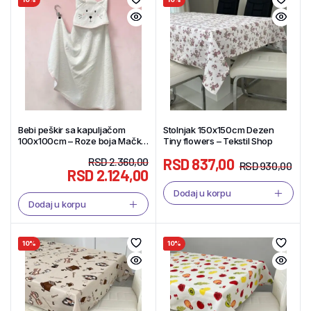
Bebi peškir sa kapuljačom
Stolnjak 150x150cm Dezen
100x100cm – Roze boja Mačka
Tiny flowers – Tekstil Shop
– Tekstil Shop
RSD
2.360,00
RSD
837,00
RSD
930,00
RSD
2.124,00
Dodaj u korpu
Dodaj u korpu
10%
10%