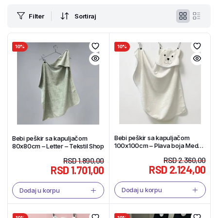
Filter
Sortiraj
10%
10%
Bebi peškir sa kapuljačom
Bebi peškir sa kapuljačom
100x100cm – Plava boja Meda
80x80cm – Letter – Tekstil Shop
– Tekstil Shop
RSD
2.360,00
RSD
1.890,00
RSD
2.124,00
RSD
1.701,00
Dodaj u korpu
Dodaj u korpu
10%
10%