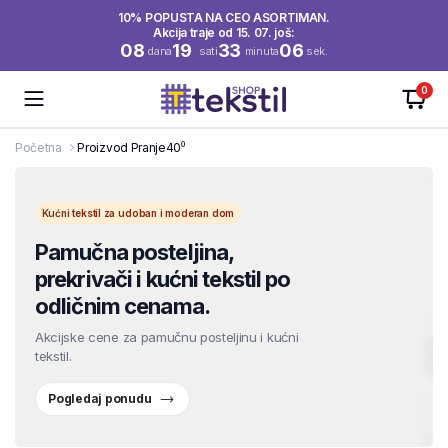
10% POPUSTA NA CEO ASORTIMAN.
Akcija traje od 15. 07. još:
08
19
33
06
dana
sati
minuta
sek.
0
Početna
Proizvod Pranje
40⁰
Kućni tekstil za udoban i moderan dom
Pamučna posteljina,
prekrivači i kućni tekstil po
odličnim cenama.
Akcijske cene za pamučnu posteljinu i kućni
tekstil.
Pogledaj ponudu