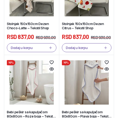
Stolnjak 150x150cm Dezen
Stolnjak 150x150cm Dezen
Choco-Latte – Tekstil Shop
Citrus – Tekstil Shop
RSD
837,00
RSD
837,00
RSD
930,00
RSD
930,00
Dodaj u korpu
Dodaj u korpu
10%
10%
Bebi peškir sa kapuljačom
Bebi peškir sa kapuljačom
80x80cm – Roze boja – Tekstil
80x80cm – Plava boja – Tekstil