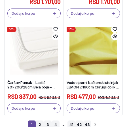
RSD
1.701,00
RSD
1.701,00
Dodaj u korpu
Dodaj u korpu
10%
10%
Čaršav Pamuk – Lastiš
Vodootporni baštenski stolnjak
90×200/28cm Bela boja –
LEMON ∅160cm Okrugli oblik –
Tekstil Shop
Tekstil Shop
RSD
837,00
RSD
477,00
RSD
930,00
RSD
530,00
Dodaj u korpu
Dodaj u korpu
…
1
2
3
4
41
42
43