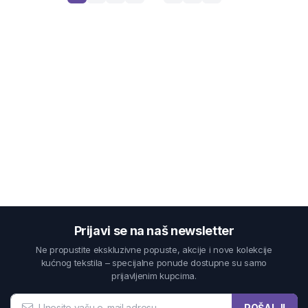
Prijavi se na naš newsletter
Ne propustite ekskluzivne popuste, akcije i nove kolekcije
kućnog tekstila – specijalne ponude dostupne su samo
prijavljenim kupcima.
POŠALJI