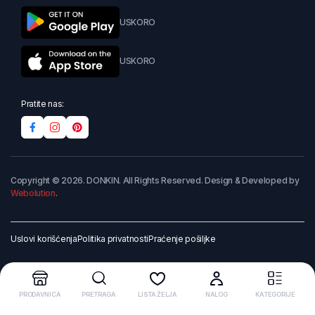
USKORO
USKORO
Pratite nas:
Copyright © 2026. DONKIN. All Rights Reserved. Design & Developed by
Webolution
.
Uslovi korišćenja
Politika privatnosti
Praćenje pošiljke
PRODAVNICA
PRETRAGA
LISTA ŽELJA
NALOG
KATEGORIJE