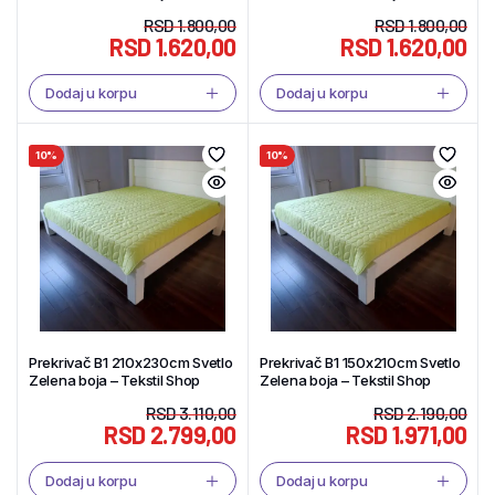
Shop
Shop
RSD
1.800,00
RSD
1.800,00
RSD
1.620,00
RSD
1.620,00
Dodaj u korpu
Dodaj u korpu
10%
10%
Prekrivač B1 210x230cm Svetlo
Prekrivač B1 150x210cm Svetlo
Zelena boja – Tekstil Shop
Zelena boja – Tekstil Shop
RSD
3.110,00
RSD
2.190,00
RSD
2.799,00
RSD
1.971,00
Dodaj u korpu
Dodaj u korpu