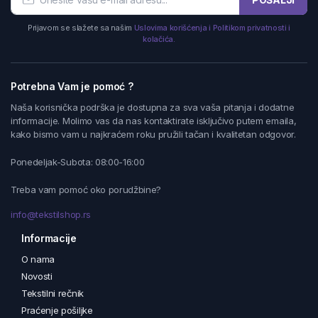
Prijavom se slažete sa našim
Uslovima korišćenja i Politikom privatnosti i
kolačića.
Potrebna Vam je pomoć ?
Naša korisnička podrška je dostupna za sva vaša pitanja i dodatne
informacije. Molimo vas da nas kontaktirate isključivo putem emaila,
kako bismo vam u najkraćem roku pružili tačan i kvalitetan odgovor.
Ponedeljak-Subota: 08:00-16:00
Treba vam pomoć oko porudžbine?
info@tekstilshop.rs
Informacije
O nama
Novosti
Tekstilni rečnik
Praćenje pošiljke