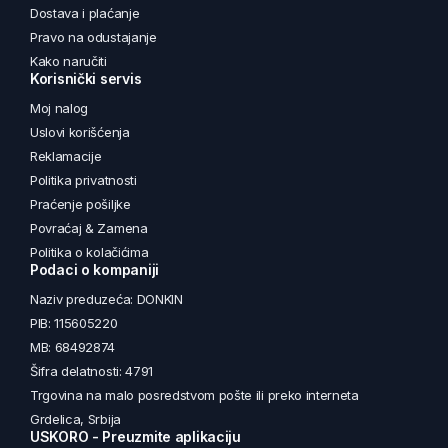
Dostava i plaćanje
Pravo na odustajanje
Kako naručiti
Korisnički servis
Moj nalog
Uslovi korišćenja
Reklamacije
Politika privatnosti
Praćenje pošiljke
Povraćaj & Zamena
Politika o kolačićima
Podaci o kompaniji
Naziv preduzeća: DONKIN
PIB: 115605220
MB: 68492874
Šifra delatnosti: 4791
Trgovina na malo posredstvom pošte ili preko interneta
Grdelica, Srbija
USKORO - Preuzmite aplikaciju