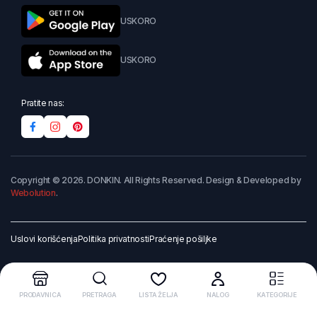
USKORO
USKORO
Pratite nas:
Copyright © 2026. DONKIN. All Rights Reserved. Design & Developed by
Webolution
.
Uslovi korišćenja
Politika privatnosti
Praćenje pošiljke
PRODAVNICA
PRETRAGA
LISTA ŽELJA
NALOG
KATEGORIJE