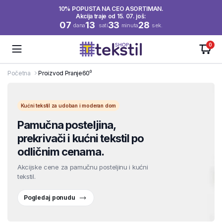
10% POPUSTA NA CEO ASORTIMAN.
Akcija traje od 15. 07. još:
07
13
33
27
dana
sati
minuta
sek.
0
Početna
Proizvod Pranje
60⁰
Kućni tekstil za udoban i moderan dom
Pamučna posteljina,
prekrivači i kućni tekstil po
odličnim cenama.
Akcijske cene za pamučnu posteljinu i kućni
tekstil.
Pogledaj ponudu