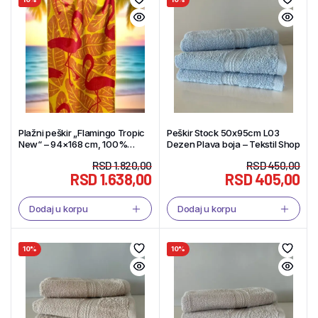
Plažni peškir „Flamingo Tropic
Peškir Stock 50x95cm L03
New“ – 94×168 cm, 100%
Dezen Plava boja – Tekstil Shop
pamuk – Tekstil Shop
RSD
1.820,00
RSD
450,00
RSD
1.638,00
RSD
405,00
Dodaj u korpu
Dodaj u korpu
10%
10%