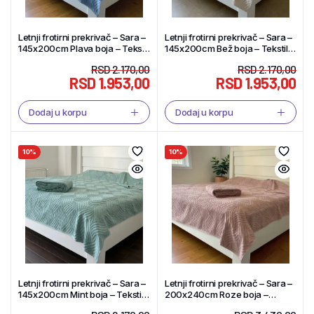
Letnji frotirni prekrivač – Sara –
Letnji frotirni prekrivač – Sara –
145x200cm Plava boja – Tekstil
145x200cm Bež boja – Tekstil
Shop
Shop
RSD
2.170,00
RSD
2.170,00
RSD
1.953,00
RSD
1.953,00
Dodaj u korpu
Dodaj u korpu
10%
10%
Letnji frotirni prekrivač – Sara –
Letnji frotirni prekrivač – Sara –
145x200cm Mint boja – Tekstil
200x240cm Roze boja –
Shop
Tekstil Shop