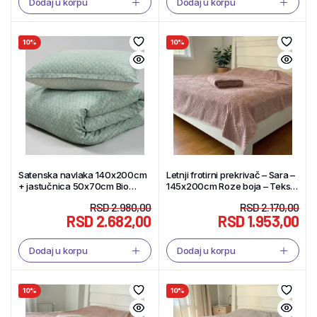
Dodaj u korpu
Dodaj u korpu
10%
10%
Satenska navlaka 140x200cm
Letnji frotirni prekrivač – Sara –
+ jastučnica 50x70cm Bio
145x200cm Roze boja – Tekstil
cotton – Tekstil Shop
Shop
RSD
2.980,00
RSD
2.170,00
RSD
2.682,00
RSD
1.953,00
Dodaj u korpu
Dodaj u korpu
10%
10%