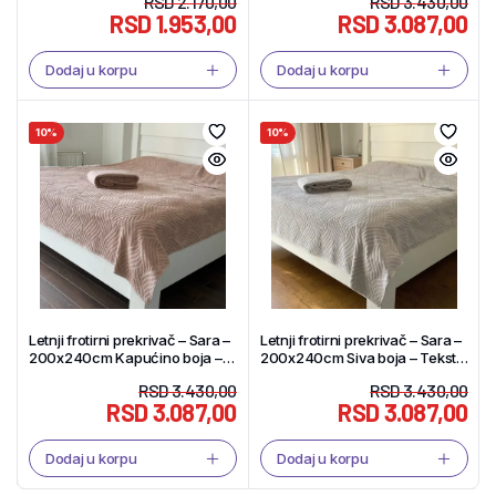
RSD
2.170,00
RSD
3.430,00
RSD
1.953,00
RSD
3.087,00
Dodaj u korpu
Dodaj u korpu
10%
10%
Letnji frotirni prekrivač – Sara –
Letnji frotirni prekrivač – Sara –
200x240cm Kapućino boja –
200x240cm Siva boja – Tekstil
Tekstil Shop
Shop
RSD
3.430,00
RSD
3.430,00
RSD
3.087,00
RSD
3.087,00
Dodaj u korpu
Dodaj u korpu