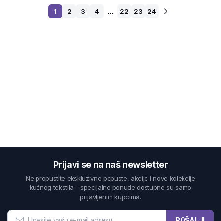
…
1
2
3
4
22
23
24
Prijavi se na naš newsletter
Ne propustite ekskluzivne popuste, akcije i nove kolekcije
kućnog tekstila – specijalne ponude dostupne su samo
prijavljenim kupcima.
POŠALJI