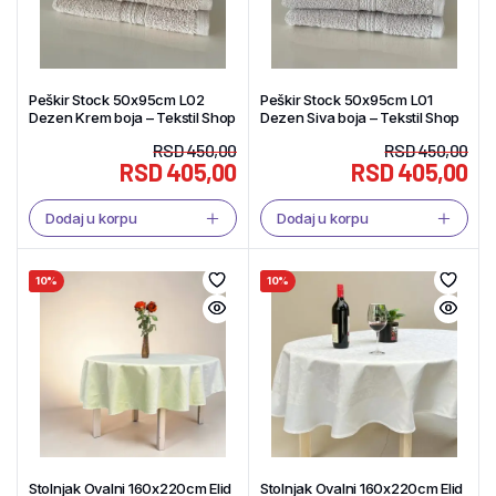
Peškir Stock 50x95cm L02
Peškir Stock 50x95cm L01
Dezen Krem boja – Tekstil Shop
Dezen Siva boja – Tekstil Shop
RSD
450,00
RSD
450,00
RSD
405,00
RSD
405,00
Dodaj u korpu
Dodaj u korpu
10%
10%
Stolnjak Ovalni 160x220cm Elid
Stolnjak Ovalni 160x220cm Elid