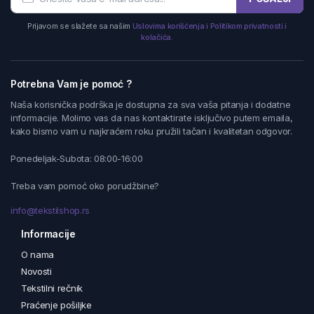
Prijavom se slažete sa našim
Uslovima korišćenja i Politikom privatnosti i
kolačića.
Potrebna Vam je pomoć ?
Naša korisnička podrška je dostupna za sva vaša pitanja i dodatne
informacije. Molimo vas da nas kontaktirate isključivo putem emaila,
kako bismo vam u najkraćem roku pružili tačan i kvalitetan odgovor.
Ponedeljak-Subota: 08:00-16:00
Treba vam pomoć oko porudžbine?
info@tekstilshop.rs
Informacije
O nama
Novosti
Tekstilni rečnik
Praćenje pošiljke