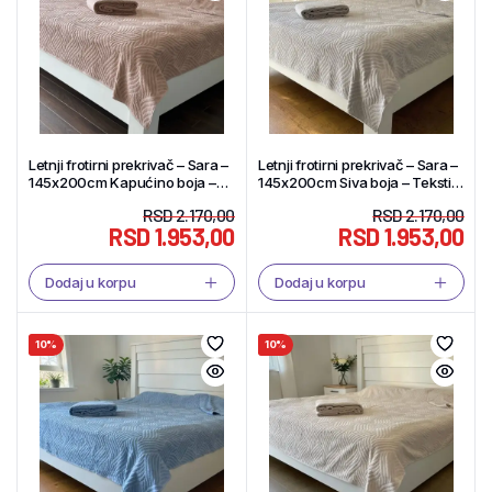
Letnji frotirni prekrivač – Sara –
Letnji frotirni prekrivač – Sara –
145x200cm Kapućino boja –
145x200cm Siva boja – Tekstil
Tekstil Shop
Shop
RSD
2.170,00
RSD
2.170,00
RSD
1.953,00
RSD
1.953,00
Dodaj u korpu
Dodaj u korpu
10%
10%