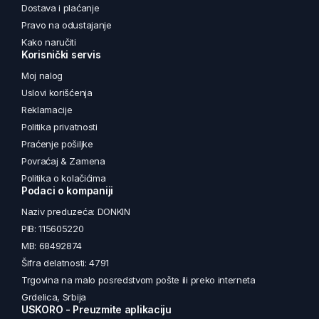
Dostava i plaćanje
Pravo na odustajanje
Kako naručiti
Korisnički servis
Moj nalog
Uslovi korišćenja
Reklamacije
Politika privatnosti
Praćenje pošiljke
Povraćaj & Zamena
Politika o kolačićima
Podaci o kompaniji
Naziv preduzeća: DONKIN
PIB: 115605220
MB: 68492874
Šifra delatnosti: 4791
Trgovina na malo posredstvom pošte ili preko interneta
Grdelica, Srbija
USKORO - Preuzmite aplikaciju