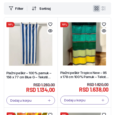
Filter
Sortiraj
10%
10%
Plažni peškir Tropico New – 95
Plažni peškir – 100% pamuk –
x 178 cm 100% Pamuk – Tekstil
156 x 77 cm Blue G – Tekstil
Shop
Shop
RSD
1.820,00
RSD
1.260,00
RSD
1.638,00
RSD
1.134,00
Dodaj u korpu
Dodaj u korpu
10%
10%