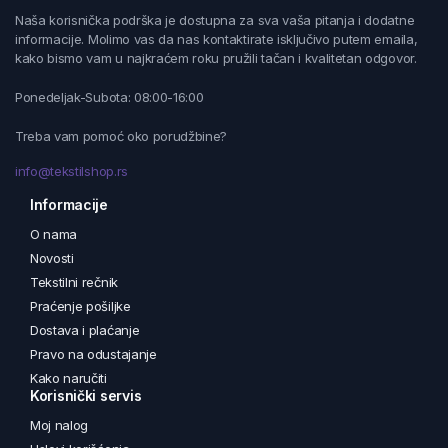
Naša korisnička podrška je dostupna za sva vaša pitanja i dodatne
informacije. Molimo vas da nas kontaktirate isključivo putem emaila,
kako bismo vam u najkraćem roku pružili tačan i kvalitetan odgovor.
Ponedeljak-Subota: 08:00-16:00
Treba vam pomoć oko porudžbine?
info@tekstilshop.rs
Informacije
O nama
Novosti
Tekstilni rečnik
Praćenje pošiljke
Dostava i plaćanje
Pravo na odustajanje
Kako naručiti
Korisnički servis
Moj nalog