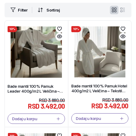
Filter
Sortiraj
10%
10%
Bade mantil 100% Pamuk Hotel
Bade mantil 100% Pamuk
400g/m2 L Veličina – Tekstil
Leader 400g/m2 L Veličina –
Shop
Tekstil Shop
RSD
3.880,00
RSD
3.880,00
RSD
3.492,00
RSD
3.492,00
Dodaj u korpu
Dodaj u korpu
10%
10%