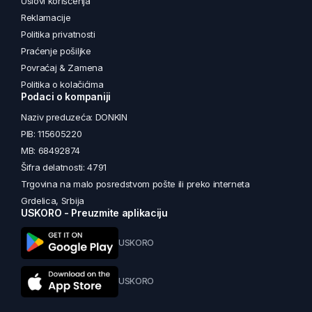
Uslovi korišćenja
Reklamacije
Politika privatnosti
Praćenje pošiljke
Povraćaj & Zamena
Politika o kolačićima
Podaci o kompaniji
Naziv preduzeća: DONKIN
PIB: 115605220
MB: 68492874
Šifra delatnosti: 4791
Trgovina na malo posredstvom pošte ili preko interneta
Grdelica, Srbija
USKORO - Preuzmite aplikaciju
USKORO
USKORO