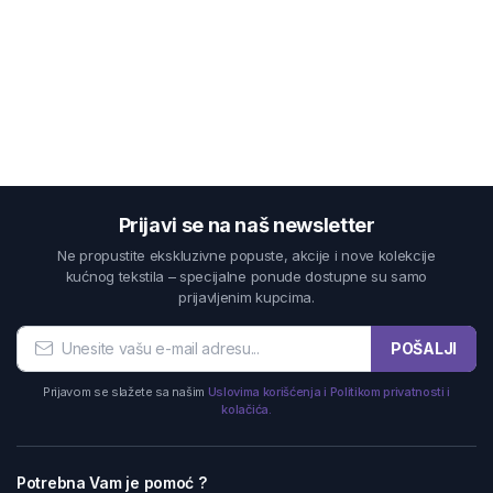
Prijavi se na naš newsletter
Ne propustite ekskluzivne popuste, akcije i nove kolekcije
kućnog tekstila – specijalne ponude dostupne su samo
prijavljenim kupcima.
POŠALJI
Prijavom se slažete sa našim
Uslovima korišćenja i Politikom privatnosti i
kolačića.
Potrebna Vam je pomoć ?