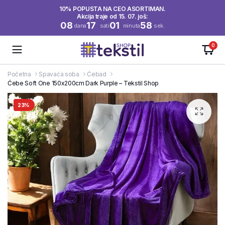
10% POPUSTA NA CEO ASORTIMAN.
Akcija traje od 15. 07. još:
08
17
01
58
dana
sati
minuta
sek.
0
Početna
Spavaća soba
Ćebad
Ćebe Soft One 150x200cm Dark Purple – Tekstil Shop
23%