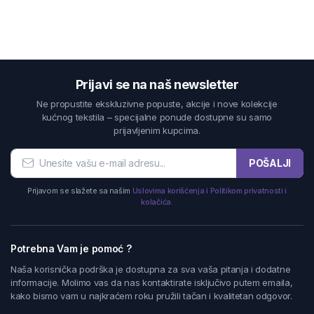
Prijavi se na naš newsletter
Ne propustite ekskluzivne popuste, akcije i nove kolekcije
kućnog tekstila – specijalne ponude dostupne su samo
prijavljenim kupcima.
POŠALJI
Prijavom se slažete sa našim
Uslovima korišćenja i Politikom privatnosti i
kolačića.
Potrebna Vam je pomoć ?
Naša korisnička podrška je dostupna za sva vaša pitanja i dodatne
informacije. Molimo vas da nas kontaktirate isključivo putem emaila,
kako bismo vam u najkraćem roku pružili tačan i kvalitetan odgovor.