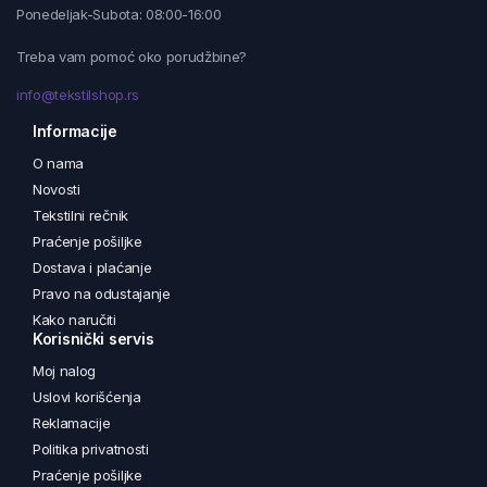
Ponedeljak-Subota: 08:00-16:00
Treba vam pomoć oko porudžbine?
info@tekstilshop.rs
Informacije
O nama
Novosti
Tekstilni rečnik
Praćenje pošiljke
Dostava i plaćanje
Pravo na odustajanje
Kako naručiti
Korisnički servis
Moj nalog
Uslovi korišćenja
Reklamacije
Politika privatnosti
Praćenje pošiljke