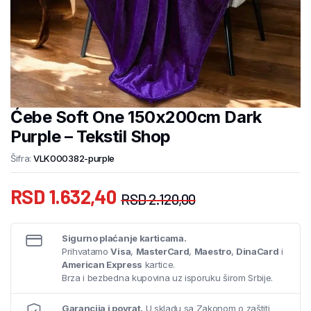
Ćebe Soft One 150x200cm Dark
Purple – Tekstil Shop
Šifra:
VLK000382-purple
RSD
1.632,40
RSD
2.120,00
Sigurno plaćanje karticama.
Prihvatamo
Visa
,
MasterCard
,
Maestro
,
DinaCard
i
American Express
kartice.
Brza i bezbedna kupovina uz isporuku širom Srbije.
Garancija i povrat.
U skladu sa Zakonom o zaštiti