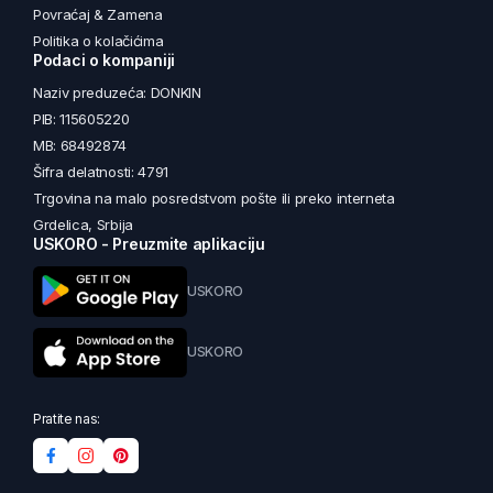
Povraćaj & Zamena
Politika o kolačićima
Podaci o kompaniji
Naziv preduzeća: DONKIN
PIB: 115605220
MB: 68492874
Šifra delatnosti: 4791
Trgovina na malo posredstvom pošte ili preko interneta
Grdelica, Srbija
USKORO - Preuzmite aplikaciju
USKORO
USKORO
Pratite nas: