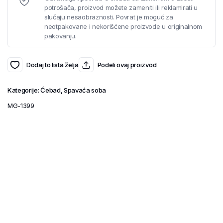
potrošača, proizvod možete zameniti ili reklamirati u
slučaju nesaobraznosti. Povrat je moguć za
neotpakovane i nekorišćene proizvode u originalnom
pakovanju.
Dodaj to lista želja
Podeli ovaj proizvod
Kategorije:
Ćebad
,
Spavaća soba
MG-1399