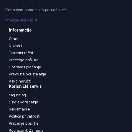
Treba vam pomoć oko porudžbine?
info@tekstilshop.rs
Informacije
O nama
Novosti
Tekstilni rečnik
Praćenje pošiljke
Dostava i plaćanje
Pravo na odustajanje
Kako naručiti
Korisnički servis
Moj nalog
Uslovi korišćenja
Reklamacije
Politika privatnosti
Praćenje pošiljke
Povraćaj & Zamena