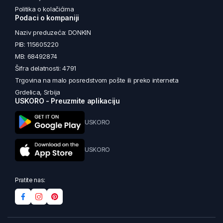
Politika o kolačićima
Podaci o kompaniji
Naziv preduzeća: DONKIN
PIB: 115605220
MB: 68492874
Šifra delatnosti: 4791
Trgovina na malo posredstvom pošte ili preko interneta
Grdelica, Srbija
USKORO - Preuzmite aplikaciju
USKORO
USKORO
Pratite nas: