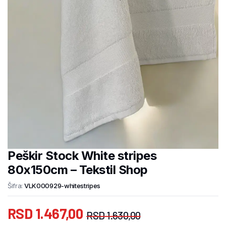
Peškir Stock White stripes
80x150cm – Tekstil Shop
Šifra:
VLK000929-whitestripes
RSD
1.467,00
RSD
1.630,00