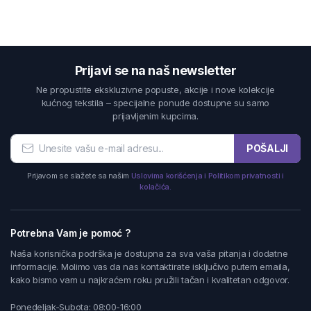
Prijavi se na naš newsletter
Ne propustite ekskluzivne popuste, akcije i nove kolekcije
kućnog tekstila – specijalne ponude dostupne su samo
prijavljenim kupcima.
POŠALJI
Prijavom se slažete sa našim
Uslovima korišćenja i Politikom privatnosti i
kolačića.
Potrebna Vam je pomoć ?
Naša korisnička podrška je dostupna za sva vaša pitanja i dodatne
informacije. Molimo vas da nas kontaktirate isključivo putem emaila,
kako bismo vam u najkraćem roku pružili tačan i kvalitetan odgovor.
Ponedeljak-Subota: 08:00-16:00