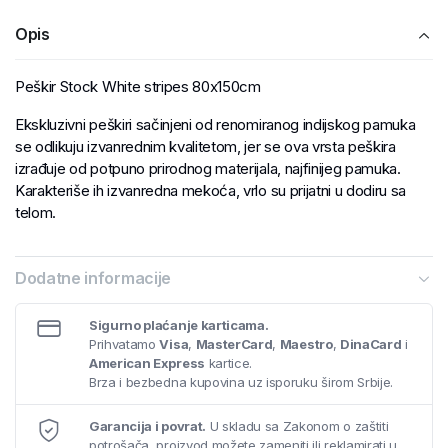
Opis
Peškir Stock White stripes 80x150cm
Ekskluzivni peškiri sačinjeni od renomiranog indijskog pamuka
se odlikuju izvanrednim kvalitetom, jer se ova vrsta peškira
izrađuje od potpuno prirodnog materijala, najfinijeg pamuka.
Karakteriše ih izvanredna mekoća, vrlo su prijatni u dodiru sa
telom.
Dodatne informacije
Sigurno plaćanje karticama.
Prihvatamo
Visa
,
MasterCard
,
Maestro
,
DinaCard
i
American Express
kartice.
Brza i bezbedna kupovina uz isporuku širom Srbije.
Garancija i povrat.
U skladu sa Zakonom o zaštiti
potrošača, proizvod možete zameniti ili reklamirati u