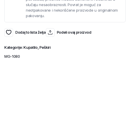
slučaju nesaobraznosti. Povrat je moguć za
neotpakovane i nekorišćene proizvode u originalnom
pakovanju.
Dodaj to lista želja
Podeli ovaj proizvod
Kategorije:
Kupatilo
,
Peškiri
MG-1080