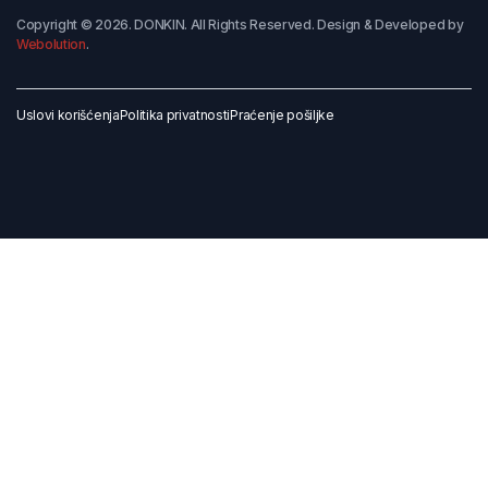
Copyright © 2026. DONKIN. All Rights Reserved. Design & Developed by
Webolution
.
Uslovi korišćenja
Politika privatnosti
Praćenje pošiljke
Dodaj u korpu
Kupi odmah