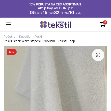
10% POPUSTA NA CEO ASORTIMAN.
Akcija traje od 15. 07. još:
05
15
32
10
dana
sati
minuta
sek.
0
Početna
Kupatilo
Peškiri
Peškir Stock White stripes 80x150cm – Tekstil Shop
10%