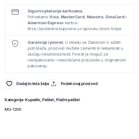
Sigurno plaćanje karticama.
Prihvatamo
Visa
,
MasterCard
,
Maestro
,
DinaCard
i
American Express
kartice.
Brza i bezbedna kupovina uz isporuku širom Srbije.
Garancija i povrat.
U skladu sa Zakonom o zaštiti
potrošača, proizvod možete zameniti ili reklamirati u
slučaju nesaobraznosti. Povrat je moguć za
neotpakovane i nekorišćene proizvode u originalnom
pakovanju.
Dodaj to lista želja
Podeli ovaj proizvod
Kategorije:
Kupatilo
,
Peškiri
,
Plažni peškiri
MG-1200