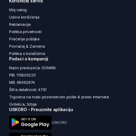
Korisnički servis
Moj nalog
Uslovi korišćenja
Reklamacije
Politika privatnosti
Praćenje pošiljke
Povraćaj & Zamena
Politika o kolačićima
Podaci o kompaniji
Naziv preduzeća: DONKIN
PIB: 115605220
MB: 68492874
Šifra delatnosti: 4791
Trgovina na malo posredstvom pošte ili preko interneta
Grdelica, Srbija
USKORO - Preuzmite aplikaciju
USKORO