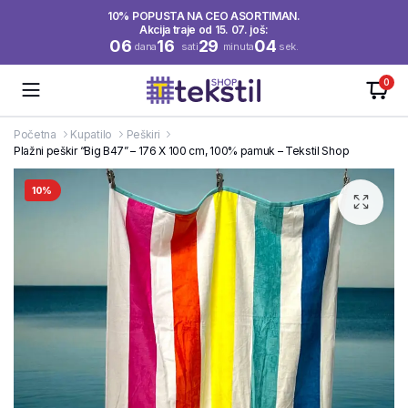
10% POPUSTA NA CEO ASORTIMAN.
Akcija traje od 15. 07. još:
06
16
29
04
dana
sati
minuta
sek.
0
Početna
Kupatilo
Peškiri
Plažni peškir “Big B47” – 176 X 100 cm, 100% pamuk – Tekstil Shop
10%