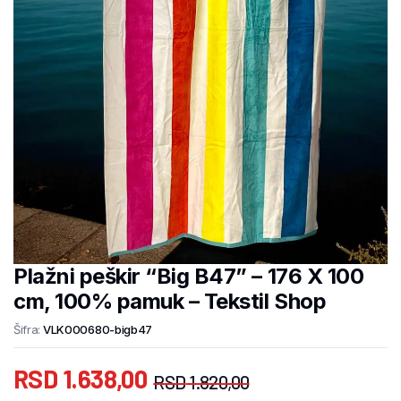
Plažni peškir “Big B47” – 176 X 100
cm, 100% pamuk – Tekstil Shop
Šifra:
VLK000680-bigb47
RSD
1.638,00
RSD
1.820,00