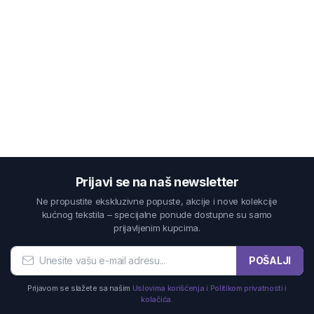
Prijavi se na naš newsletter
Ne propustite ekskluzivne popuste, akcije i nove kolekcije
kućnog tekstila – specijalne ponude dostupne su samo
prijavljenim kupcima.
POŠALJI
Prijavom se slažete sa našim
Uslovima korišćenja i Politikom privatnosti i
kolačića.