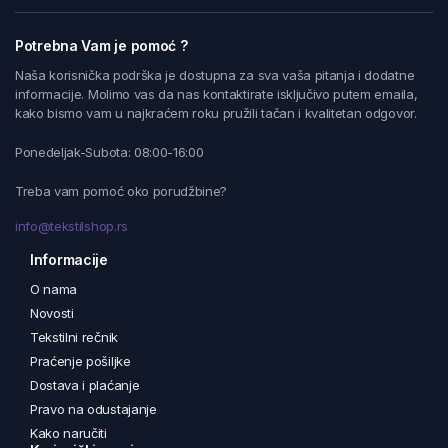
Potrebna Vam je pomoć ?
Naša korisnička podrška je dostupna za sva vaša pitanja i dodatne
informacije. Molimo vas da nas kontaktirate isključivo putem emaila,
kako bismo vam u najkraćem roku pružili tačan i kvalitetan odgovor.
Ponedeljak-Subota: 08:00-16:00
Treba vam pomoć oko porudžbine?
info@tekstilshop.rs
Informacije
O nama
Novosti
Tekstilni rečnik
Praćenje pošiljke
Dostava i plaćanje
Pravo na odustajanje
Kako naručiti