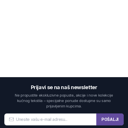
Prijavi se na naš newsletter
Ne propustite ekskluzivne popuste, akcije i nove kolekcije
kućnog tekstila – specijalne ponude dostupne su samo
prijavljenim kupcima.
POŠALJI