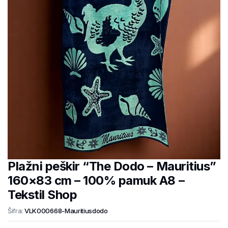
Plažni peškir “The Dodo – Mauritius”
160×83 cm – 100% pamuk A8 –
Tekstil Shop
Šifra:
VLK000668-Mauritiusdodo