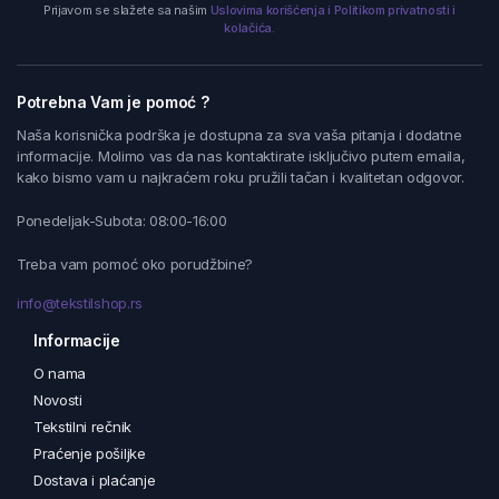
Prijavom se slažete sa našim
Uslovima korišćenja i Politikom privatnosti i
kolačića.
Potrebna Vam je pomoć ?
Naša korisnička podrška je dostupna za sva vaša pitanja i dodatne
informacije. Molimo vas da nas kontaktirate isključivo putem emaila,
kako bismo vam u najkraćem roku pružili tačan i kvalitetan odgovor.
Ponedeljak-Subota: 08:00-16:00
Treba vam pomoć oko porudžbine?
info@tekstilshop.rs
Informacije
O nama
Novosti
Tekstilni rečnik
Praćenje pošiljke
Dostava i plaćanje