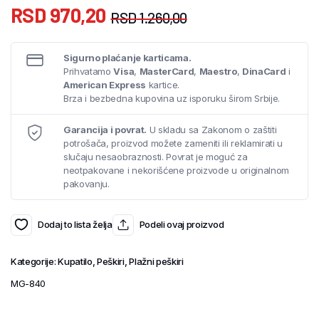
RSD
970,20
RSD
1.260,00
Sigurno plaćanje karticama.
Prihvatamo
Visa
,
MasterCard
,
Maestro
,
DinaCard
i
American Express
kartice.
Brza i bezbedna kupovina uz isporuku širom Srbije.
Garancija i povrat.
U skladu sa Zakonom o zaštiti
potrošača, proizvod možete zameniti ili reklamirati u
slučaju nesaobraznosti. Povrat je moguć za
neotpakovane i nekorišćene proizvode u originalnom
pakovanju.
Dodaj to lista želja
Podeli ovaj proizvod
Kategorije:
Kupatilo
,
Peškiri
,
Plažni peškiri
MG-840