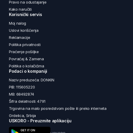
Pravo na odustajanje
Kako naručiti
Korisnički servis
Moj nalog
Uslovi korišćenja
Reklamacije
Politika privatnosti
Praćenje pošiljke
Povraćaj & Zamena
Politika o kolačićima
Podaci o kompaniji
Naziv preduzeća: DONKIN
PIB: 115605220
MB: 68492874
Šifra delatnosti: 4791
Trgovina na malo posredstvom pošte ili preko interneta
Grdelica, Srbija
USKORO - Preuzmite aplikaciju