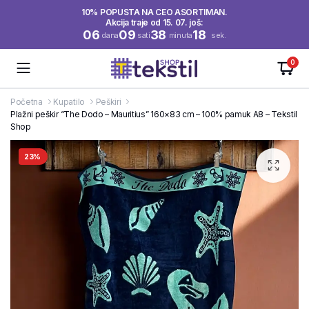
10% POPUSTA NA CEO ASORTIMAN.
Akcija traje od 15. 07. još:
06
09
38
18
dana
sati
minuta
sek.
0
Početna
Kupatilo
Peškiri
Plažni peškir “The Dodo – Mauritius” 160×83 cm – 100% pamuk A8 – Tekstil
Shop
23%