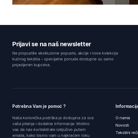
Prijavi se na naš newsletter
Ne propustite ekskluzivne popuste, akcije i nove kolekcije
kućnog tekstila – specijalne ponude dostupne su samo
prijavljenim kupcima.
Potrebna Vam je pomoć ?
Informacij
Naša korisnička podrška je dostupna za sva
O nama
vaša pitanja i dodatne informacije. Molimo
Novosti
vas da nas kontaktirate isključivo putem
Tekstilni reč
emaila, kako bismo vam u najkraćem roku