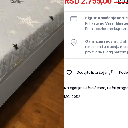
RSD
2.799,00
RSD
3
Sigurno plaćanje karti
Prihvatamo
Visa
,
Maste
Brza i bezbedna kupovina
Garancija i povrat.
U skl
reklamirati u slučaju ne
proizvode u originalnom 
Dodaj to lista želja
Podel
Kategorije:
Dečija ćebad
,
Dečiji prog
MG-2052