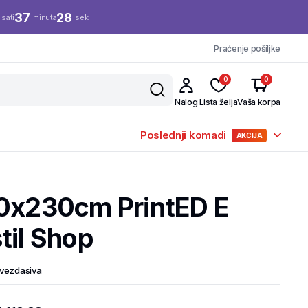
37
27
sati
minuta
sek.
Praćenje pošiljke
0
0
Nalog
Lista želja
Vaša korpa
Poslednji komadi
AKCIJA
10x230cm PrintED E
til Shop
vezdasiva