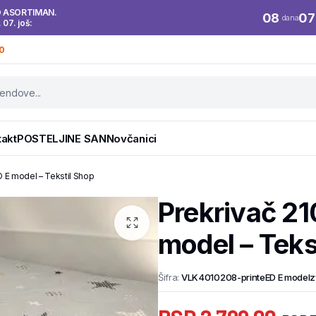
O ASORTIMAN.
08
07
dana
. 07. još:
0
takt
POSTELJINE SAN
Novčanici
 E model – Tekstil Shop
Prekrivač 2
model – Teks
Šifra:
VLK4010208-printeED E modelz