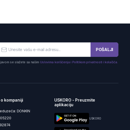
POŠALJI
ijavom se slažete sa našim
Uslovima korišćenja i Politikom privatnosti i kolačića.
 o kompaniji
USKORO - Preuzmite
aplikaciju
reduzeća: DONKIN
5605220
USKORO
492874