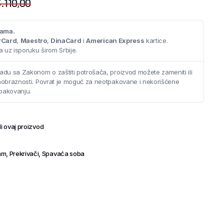
.110,00
cama.
rCard
,
Maestro
,
DinaCard
i
American Express
kartice.
 uz isporuku širom Srbije.
adu sa Zakonom o zaštiti potrošača, proizvod možete zameniti ili
saobraznosti. Povrat je moguć za neotpakovane i nekorišćene
pakovanju.
i ovaj proizvod
ram
,
Prekrivači
,
Spavaća soba