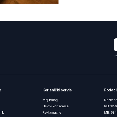
Pr
e
Korisnički servis
Podaci
Moj nalog
Naziv p
Uslovi korišćenja
PIB: 11
nik
Reklamacije
MB: 68