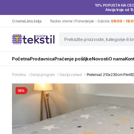
10% POPUSTA NA CE
Akcija traje od 15
O nama
Lista želja
Radno vreme I Ponedeljak - Subota:
08:00 - 16:0
Početna
Prodavnica
Praćenje pošiljke
Novosti
O nama
Kon
Početna
Dečiji program
Dečija ćebad
Prekrivač 210x230cm PrintED
10%