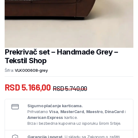
Prekrivač set – Handmade Grey –
Tekstil Shop
Šifra:
VLK000608-grey
RSD
5.166,00
RSD
5.740,00
Sigurno plaćanje karticama.
Prihvatamo
Visa
,
MasterCard
,
Maestro
,
DinaCard
i
American Express
kartice.
Brza i bezbedna kupovina uz isporuku širom Srbije.
Garancija i povrat.
U skladu sa Zakonom o zaštiti