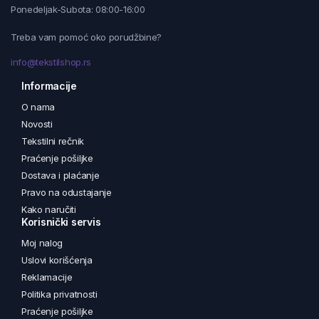
Ponedeljak-Subota: 08:00-16:00
Treba vam pomoć oko porudžbine?
info@tekstilshop.rs
Informacije
O nama
Novosti
Tekstilni rečnik
Praćenje pošiljke
Dostava i plaćanje
Pravo na odustajanje
Kako naručiti
Korisnički servis
Moj nalog
Uslovi korišćenja
Reklamacije
Politika privatnosti
Praćenje pošiljke