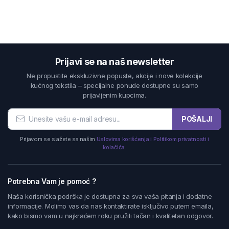
Prijavi se na naš newsletter
Ne propustite ekskluzivne popuste, akcije i nove kolekcije
kućnog tekstila – specijalne ponude dostupne su samo
prijavljenim kupcima.
POŠALJI
Prijavom se slažete sa našim
Uslovima korišćenja i Politikom privatnosti i
kolačića.
Potrebna Vam je pomoć ?
Naša korisnička podrška je dostupna za sva vaša pitanja i dodatne
informacije. Molimo vas da nas kontaktirate isključivo putem emaila,
kako bismo vam u najkraćem roku pružili tačan i kvalitetan odgovor.