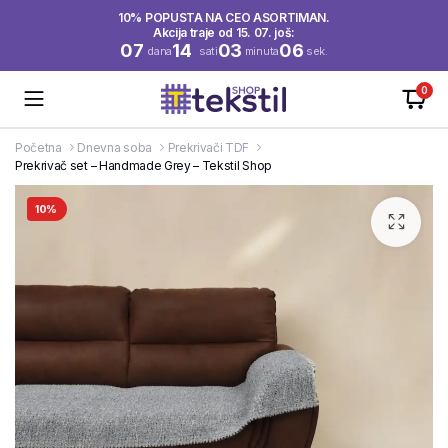
10% POPUSTA NA CEO ASORTIMAN.
Akcija traje od 15. 07. još:
07
14
03
06
dana
sati
minuta
sek.
0
Početna
Dnevna soba
Prekrivači TDF
Prekrivač set – Handmade Grey – Tekstil Shop
10%