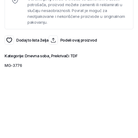
potrošača, proizvod možete zameniti ili reklamirati u
slučaju nesaobraznosti. Povrat je moguć za
neotpakovane i nekorišćene proizvode u originalnom
pakovanju.
Dodaj to lista želja
Podeli ovaj proizvod
Kategorije:
Dnevna soba
,
Prekrivači TDF
MG-3776