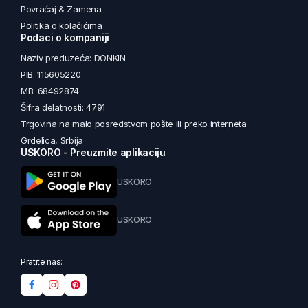
Povraćaj & Zamena
Politika o kolačićima
Podaci o kompaniji
Naziv preduzeća: DONKIN
PIB: 115605220
MB: 68492874
Šifra delatnosti: 4791
Trgovina na malo posredstvom pošte ili preko interneta
Grdelica, Srbija
USKORO - Preuzmite aplikaciju
USKORO
USKORO
Pratite nas: